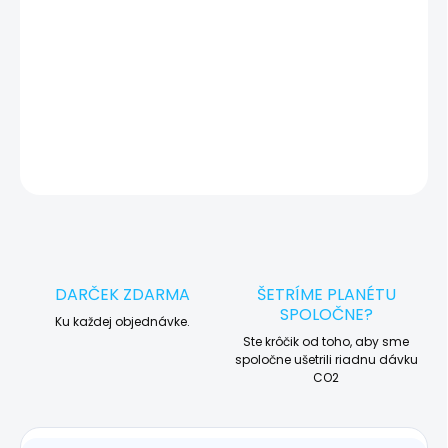
🛠️ Pre objednávku servisu na diaľku pridajte tento produkt do
košíka a dokončite objednávku. Následne vás obratom
kontaktujeme ohľadom vyzdvihnutia vášho zariadenia.
DETAILNÉ INFORMÁCIE
OPÝTAŤ SA
STRÁŽIŤ
DARČEK ZDARMA
ŠETRÍME PLANÉTU
SPOLOČNE?
Ku každej objednávke.
Ste krôčik od toho, aby sme
spoločne ušetrili riadnu dávku
CO2