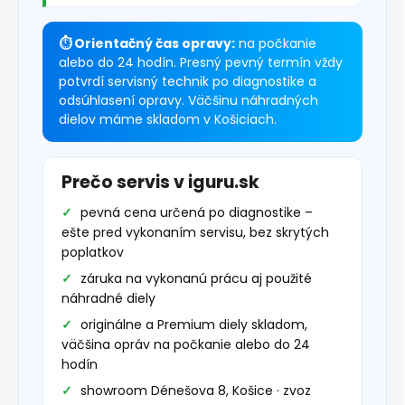
⏱ Orientačný čas opravy:
na počkanie
alebo do 24 hodín. Presný pevný termín vždy
potvrdí servisný technik po diagnostike a
odsúhlasení opravy. Väčšinu náhradných
dielov máme skladom v Košiciach.
Prečo servis v iguru.sk
pevná cena určená po diagnostike –
ešte pred vykonaním servisu, bez skrytých
poplatkov
záruka na vykonanú prácu aj použité
náhradné diely
originálne a Premium diely skladom,
väčšina opráv na počkanie alebo do 24
hodín
showroom Dénešova 8, Košice · zvoz