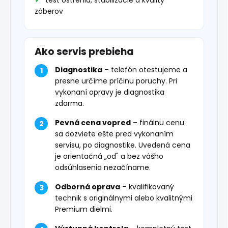
test ostrenia, stabilizácie a kvality
záberov
Ako servis prebieha
Diagnostika
– telefón otestujeme a
presne určíme príčinu poruchy. Pri
vykonaní opravy je diagnostika
zdarma.
Pevná cena vopred
– finálnu cenu
sa dozviete ešte pred vykonaním
servisu, po diagnostike. Uvedená cena
je orientačná „od" a bez vášho
odsúhlasenia nezačíname.
Odborná oprava
– kvalifikovaný
technik s originálnymi alebo kvalitnými
Premium dielmi.