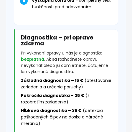
Výstupná kontrola
– kompletný test
funkčnosti pred odovzdaním.
Diagnostika – pri oprave
zdarma
Pri vykonaní opravy u nás je diagnostika
bezplatná
. Ak sa rozhodnete opravu
nevykonať alebo ju odmietnete, účtujeme
len vykonanú diagnostiku:
Základná diagnostika – 15 €
(otestovanie
zariadenia a určenie poruchy)
Pokročilá diagnostika – 25 €
(s
rozobratím zariadenia)
Hĺbková diagnostika – 35 €
(detekcia
poškodených čipov na doske a náročné
merania)