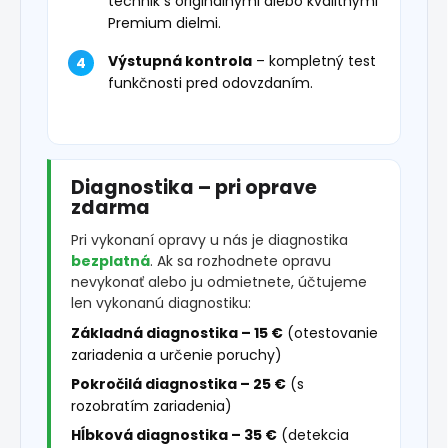
technik s originálnymi alebo kvalitnými
Premium dielmi.
Výstupná kontrola
– kompletný test
funkčnosti pred odovzdaním.
Diagnostika – pri oprave
zdarma
Pri vykonaní opravy u nás je diagnostika
bezplatná
. Ak sa rozhodnete opravu
nevykonať alebo ju odmietnete, účtujeme
len vykonanú diagnostiku:
Základná diagnostika – 15 €
(otestovanie
zariadenia a určenie poruchy)
Pokročilá diagnostika – 25 €
(s
rozobratím zariadenia)
Hĺbková diagnostika – 35 €
(detekcia