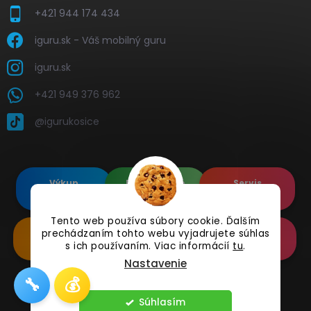
+421 944 174 434
iguru.sk - Váš mobilný guru
iguru.sk
+421 949 376 962
@igurukosice
Výkup
Renovované
Servis
elektroniky
Apple's
elektroniky
Tento web používa súbory cookie. Ďalším
prechádzaním tohto webu vyjadrujete súhlas
Renovované
Doplnkové
Online
Samsung's
Príslušenstvo
Reklamácia
s ich používaním. Viac informácií
tu
.
Nastavenie
🔧
💰
Copyright 2026
iguru.sk
. Všetky práva vyhradené.
Súhlasím