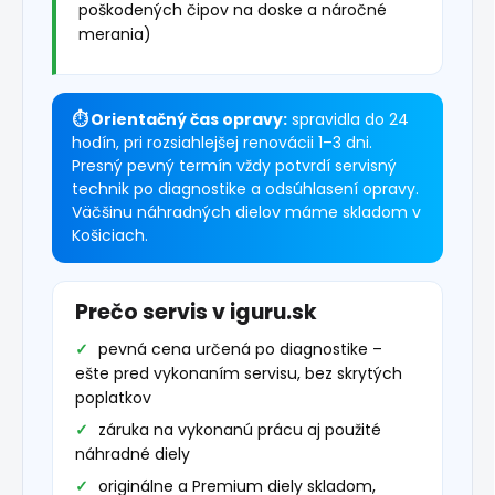
poškodených čipov na doske a náročné
merania)
⏱ Orientačný čas opravy:
spravidla do 24
hodín, pri rozsiahlejšej renovácii 1–3 dni.
Presný pevný termín vždy potvrdí servisný
technik po diagnostike a odsúhlasení opravy.
Väčšinu náhradných dielov máme skladom v
Košiciach.
Prečo servis v iguru.sk
pevná cena určená po diagnostike –
ešte pred vykonaním servisu, bez skrytých
poplatkov
záruka na vykonanú prácu aj použité
náhradné diely
originálne a Premium diely skladom,