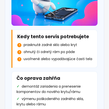
Kedy tento servis potrebujete
prasknuté zadné sklo alebo kryt
ohnutý či odretý rám po páde
uvoľnené alebo vypadávajúce časti tela
Čo oprava zahŕňa
demontáž zariadenia a prenesenie
komponentov do nového krytu/rámu
výmenu poškodeného zadného skla,
krytu alebo rámu