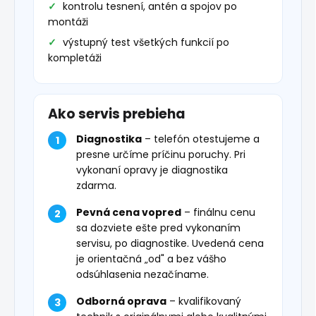
kontrolu tesnení, antén a spojov po
montáži
výstupný test všetkých funkcií po
kompletáži
Ako servis prebieha
Diagnostika
– telefón otestujeme a
presne určíme príčinu poruchy. Pri
vykonaní opravy je diagnostika
zdarma.
Pevná cena vopred
– finálnu cenu
sa dozviete ešte pred vykonaním
servisu, po diagnostike. Uvedená cena
je orientačná „od" a bez vášho
odsúhlasenia nezačíname.
Odborná oprava
– kvalifikovaný