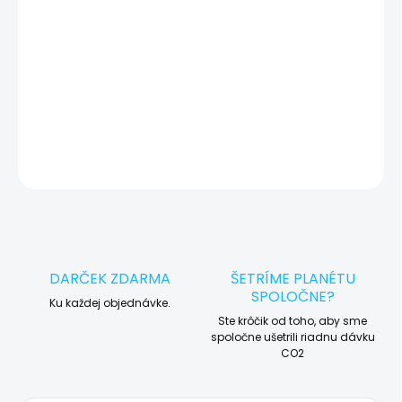
🛠️ Pre objednávku servisu na diaľku pridajte tento produkt do
košíka a dokončite objednávku. Následne vás obratom
kontaktujeme ohľadom vyzdvihnutia vášho zariadenia.
DETAILNÉ INFORMÁCIE
OPÝTAŤ SA
STRÁŽIŤ
DARČEK ZDARMA
ŠETRÍME PLANÉTU
SPOLOČNE?
Ku každej objednávke.
Ste krôčik od toho, aby sme
spoločne ušetrili riadnu dávku
CO2