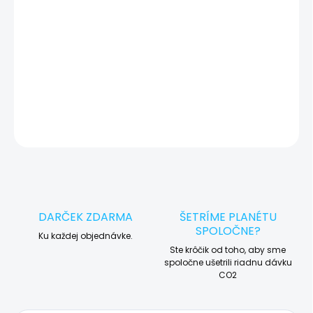
🛠️ Pre objednávku servisu na diaľku pridajte tento produkt do
košíka a dokončite objednávku. Následne vás obratom
kontaktujeme ohľadom vyzdvihnutia vášho zariadenia.
DETAILNÉ INFORMÁCIE
OPÝTAŤ SA
STRÁŽIŤ
DARČEK ZDARMA
ŠETRÍME PLANÉTU
SPOLOČNE?
Ku každej objednávke.
Ste krôčik od toho, aby sme
spoločne ušetrili riadnu dávku
CO2