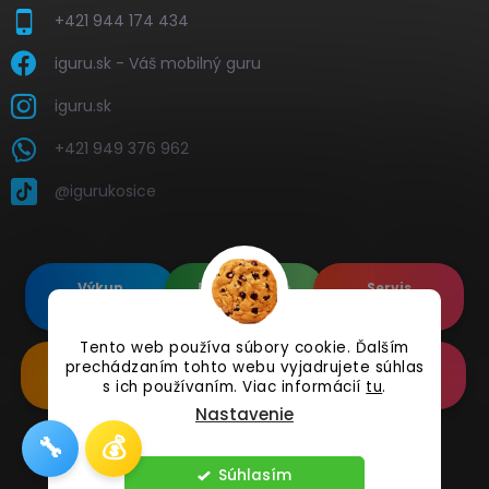
+421 944 174 434
iguru.sk - Váš mobilný guru
iguru.sk
+421 949 376 962
@igurukosice
Výkup
Renovované
Servis
elektroniky
Apple's
elektroniky
Tento web používa súbory cookie. Ďalším
prechádzaním tohto webu vyjadrujete súhlas
Renovované
Doplnkové
Online
Samsung's
Príslušenstvo
Reklamácia
s ich používaním. Viac informácií
tu
.
Nastavenie
🔧
💰
Copyright 2026
iguru.sk
. Všetky práva vyhradené.
Súhlasím