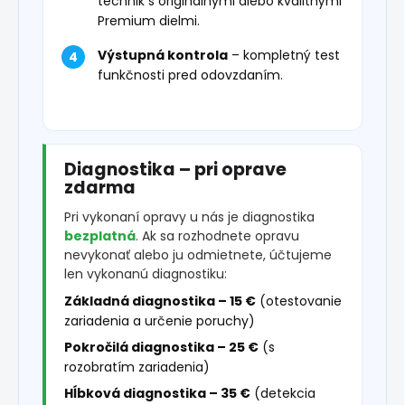
technik s originálnymi alebo kvalitnými
Premium dielmi.
Výstupná kontrola
– kompletný test
funkčnosti pred odovzdaním.
Diagnostika – pri oprave
zdarma
Pri vykonaní opravy u nás je diagnostika
bezplatná
. Ak sa rozhodnete opravu
nevykonať alebo ju odmietnete, účtujeme
len vykonanú diagnostiku:
Základná diagnostika – 15 €
(otestovanie
zariadenia a určenie poruchy)
Pokročilá diagnostika – 25 €
(s
rozobratím zariadenia)
Hĺbková diagnostika – 35 €
(detekcia