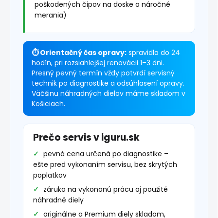
poškodených čipov na doske a náročné
merania)
⏱ Orientačný čas opravy:
spravidla do 24
hodín, pri rozsiahlejšej renovácii 1–3 dni.
Presný pevný termín vždy potvrdí servisný
technik po diagnostike a odsúhlasení opravy.
Väčšinu náhradných dielov máme skladom v
Košiciach.
Prečo servis v iguru.sk
pevná cena určená po diagnostike –
ešte pred vykonaním servisu, bez skrytých
poplatkov
záruka na vykonanú prácu aj použité
náhradné diely
originálne a Premium diely skladom,