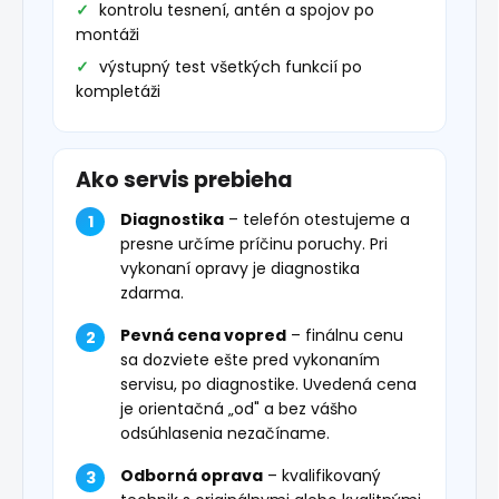
kontrolu tesnení, antén a spojov po
montáži
výstupný test všetkých funkcií po
kompletáži
Ako servis prebieha
Diagnostika
– telefón otestujeme a
presne určíme príčinu poruchy. Pri
vykonaní opravy je diagnostika
zdarma.
Pevná cena vopred
– finálnu cenu
sa dozviete ešte pred vykonaním
servisu, po diagnostike. Uvedená cena
je orientačná „od" a bez vášho
odsúhlasenia nezačíname.
Odborná oprava
– kvalifikovaný