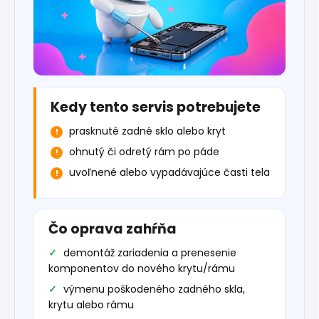
Kedy tento servis potrebujete
prasknuté zadné sklo alebo kryt
ohnutý či odretý rám po páde
uvoľnené alebo vypadávajúce časti tela
Čo oprava zahŕňa
demontáž zariadenia a prenesenie
komponentov do nového krytu/rámu
výmenu poškodeného zadného skla,
krytu alebo rámu