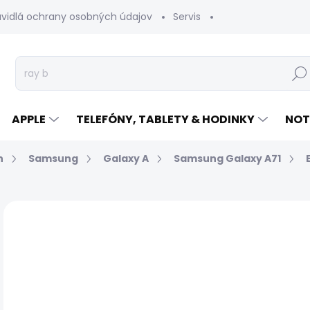
avidlá ochrany osobných údajov
Servis
Vrátenie tovaru
Hľad
APPLE
TELEFÓNY, TABLETY & HODINKY
NOT
n
Samsung
Galaxy A
Samsung Galaxy A71
Neohodnotené
Podrobnosti hodnotenia
€
Jed
EXP
cen
MÔŽ