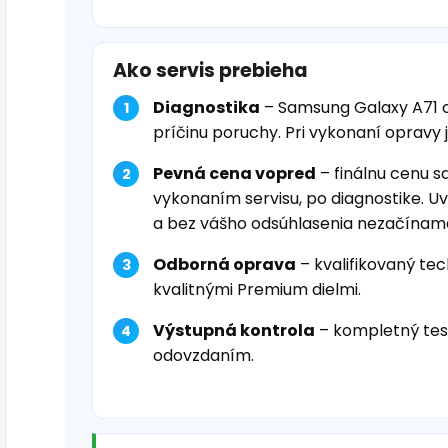
Ako servis prebieha
Diagnostika
– Samsung Galaxy A71 
príčinu poruchy. Pri vykonaní opravy 
Pevná cena vopred
– finálnu cenu s
vykonaním servisu, po diagnostike. U
a bez vášho odsúhlasenia nezačínam
Odborná oprava
– kvalifikovaný tec
kvalitnými Premium dielmi.
Výstupná kontrola
– kompletný tes
odovzdaním.