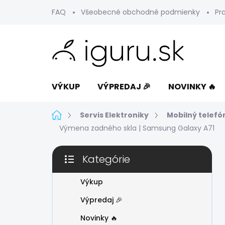
Prejsť
FAQ
Všeobecné obchodné podmienky
Pr
na
obsah
VÝKUP
VÝPREDAJ 🎉
NOVINKY 🔥
Domov
Servis Elektroniky
Mobilný telefó
Výmena zadného skla | Samsung Galaxy A71
B
Kategórie
o
Preskočiť
č
kategórie
n
Výkup
ý
Výpredaj 🎉
p
a
Novinky 🔥