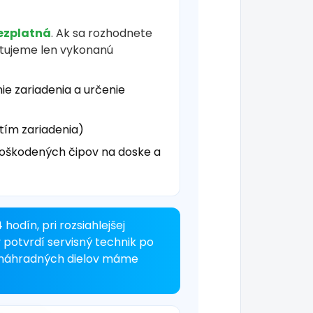
ezplatná
. Ak sa rozhodnete
čtujeme len vykonanú
ie zariadenia a určenie
tím zariadenia)
oškodených čipov na doske a
hodín, pri rozsiahlejšej
 potvrdí servisný technik po
u náhradných dielov máme