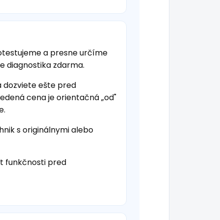
otestujeme a presne určíme
je diagnostika zdarma.
a dozviete ešte pred
vedená cena je orientačná „od"
e.
hnik s originálnymi alebo
t funkčnosti pred