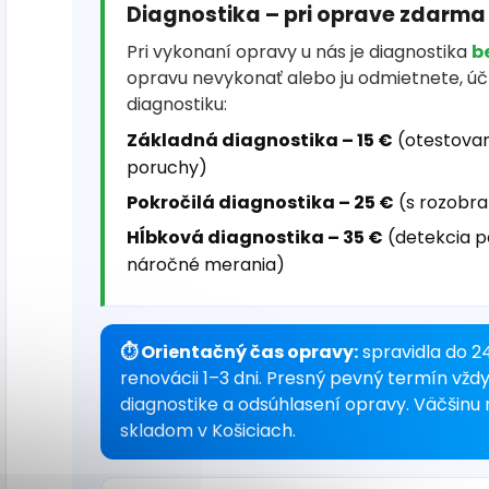
Diagnostika – pri oprave zdarma
Pri vykonaní opravy u nás je diagnostika
b
opravu nevykonať alebo ju odmietnete, ú
diagnostiku:
Základná diagnostika – 15 €
(otestovan
poruchy)
Pokročilá diagnostika – 25 €
(s rozobra
Hĺbková diagnostika – 35 €
(detekcia p
náročné merania)
⏱ Orientačný čas opravy:
spravidla do 24 
renovácii 1–3 dni. Presný pevný termín vždy
diagnostike a odsúhlasení opravy. Väčšin
skladom v Košiciach.