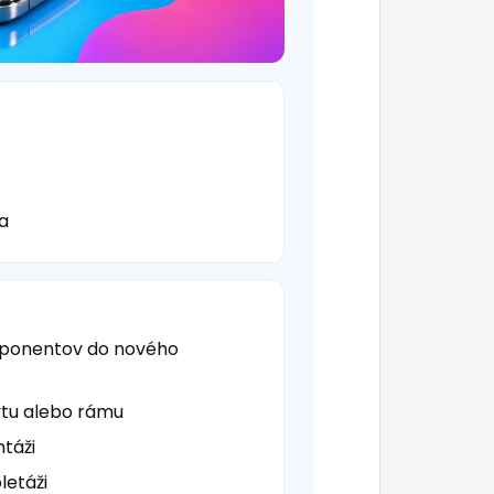
a
mponentov do nového
tu alebo rámu
táži
letáži