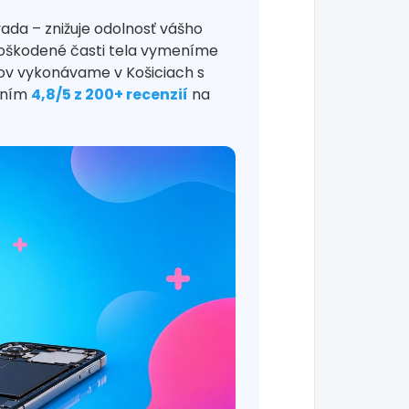
vada – znižuje odolnosť vášho
Poškodené časti tela vymeníme
nov vykonávame v Košiciach s
tením
4,8/5 z 200+ recenzií
na