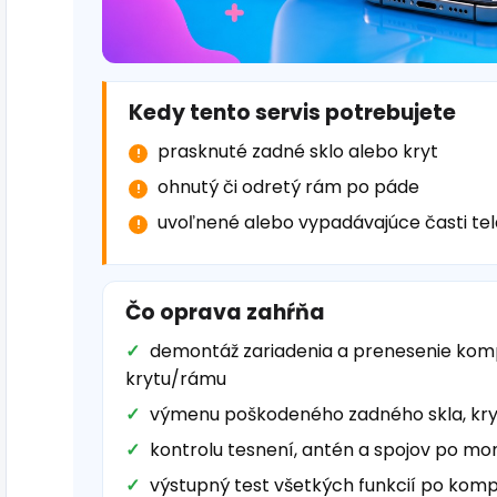
Kedy tento servis potrebujete
prasknuté zadné sklo alebo kryt
ohnutý či odretý rám po páde
uvoľnené alebo vypadávajúce časti tel
Čo oprava zahŕňa
demontáž zariadenia a prenesenie ko
krytu/rámu
výmenu poškodeného zadného skla, kry
kontrolu tesnení, antén a spojov po mon
výstupný test všetkých funkcií po komp