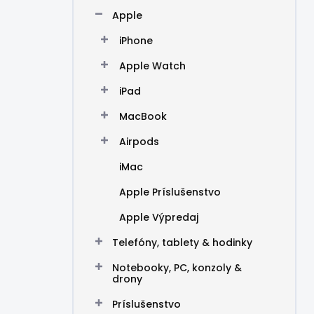
n
Apple
e
l
iPhone
Apple Watch
iPad
MacBook
Airpods
iMac
Apple Príslušenstvo
Apple Výpredaj
Telefóny, tablety & hodinky
Notebooky, PC, konzoly &
drony
Príslušenstvo