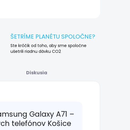
OPÝTAŤ SA
STRÁŽIŤ
ŠETRÍME PLANÉTU SPOLOČNE?
Ste krôčik od toho, aby sme spoločne
ušetrili riadnu dávku CO2
Diskusia
amsung Galaxy A71 –
ých telefónov Košice