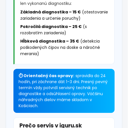
len vykonanú diagnostiku:
Základná diagnostika – 15 €
(otestovanie
zariadenia a určenie poruchy)
Pokročilá diagnostika – 25 €
(s
rozobratím zariadenia)
Hĺbková diagnostika – 35 €
(detekcia
poškodených čipov na doske a náročné
merania)
⏱ Orientačný čas opravy:
spravidla do 24
hodín, pri záchrane dát 1–3 dni. Presný pevný
termín vždy potvrdí servisný technik po
diagnostike a odsúhlasení opravy. Väčšinu
náhradných dielov máme skladom v
Košiciach.
Prečo servis v iguru.sk