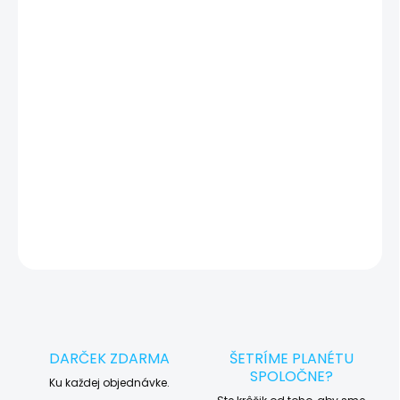
🔍 Pred každým servisným úkonom vykonávame diagnostiku
zariadenia, vďaka ktorej môžeme eliminovať iné možné príčiny
vady zariadenia a preto vás vždy pred tým, než vykonáme servis,
okamžite po diagnostike kontaktujeme s potvrdením.
🛠️ Pre objednávku servisu na diaľku pridajte tento produkt do
košíka a dokončite objednávku. Následne vás obratom
kontaktujeme ohľadom vyzdvihnutia vášho zariadenia.
DETAILNÉ INFORMÁCIE
OPÝTAŤ SA
STRÁŽIŤ
DARČEK ZDARMA
ŠETRÍME PLANÉTU
SPOLOČNE?
Ku každej objednávke.