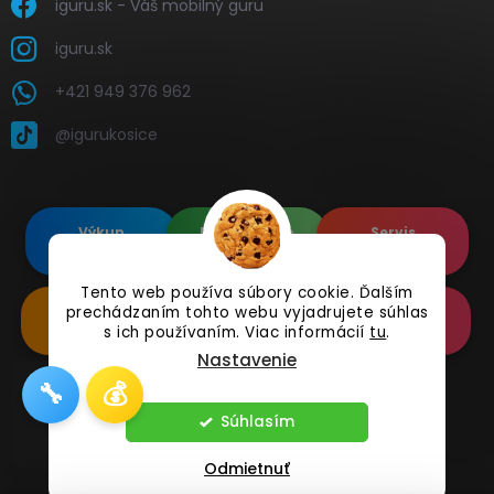
iguru.sk - Váš mobilný guru
iguru.sk
+421 949 376 962
@igurukosice
Výkup
Renovované
Servis
elektroniky
Apple's
elektroniky
Tento web používa súbory cookie. Ďalším
Renovované
prechádzaním tohto webu vyjadrujete súhlas
Doplnkové
Online
Samsung's
Príslušenstvo
Reklamácia
s ich používaním. Viac informácií
tu
.
Nastavenie
🔧
💰
Copyright 2026
iguru.sk
. Všetky práva vyhradené.
Súhlasím
Odmietnuť
Vytvoril Shoptet