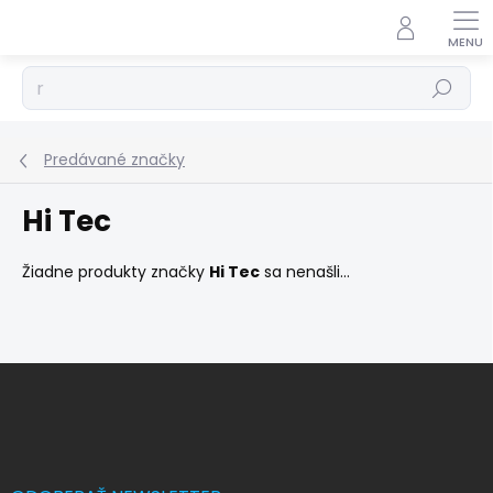
Prejsť
na
obsah
Hľadať
Predávané značky
Hi Tec
Žiadne produkty značky
Hi Tec
sa nenašli...
Z
á
p
ä
t