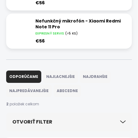
€56
Nefunkčný mikrofón - Xiaomi Redmi
Note 11 Pro
EXPRESNÝ SERVIS
(>5 KS)
€56
R
a
ODPORÚČAME
NAJLACNEJŠIE
NAJDRAHŠIE
d
e
NAJPREDÁVANEJŠIE
ABECEDNE
n
i
2
položiek celkom
e
p
OTVORIŤ FILTER
r
o
d