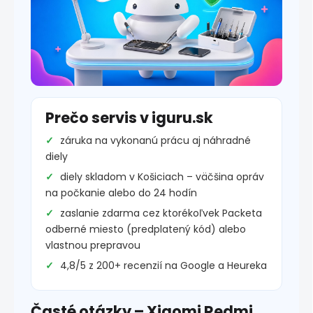
Prečo servis v iguru.sk
záruka na vykonanú prácu aj náhradné
diely
diely skladom v Košiciach – väčšina opráv
na počkanie alebo do 24 hodín
zaslanie zdarma cez ktorékoľvek Packeta
odberné miesto (predplatený kód) alebo
vlastnou prepravou
4,8/5 z 200+ recenzií na Google a Heureka
Časté otázky – Xiaomi Redmi