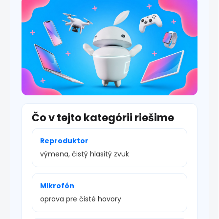
s
u
Čo v tejto kategórii riešime
Reproduktor
výmena, čistý hlasitý zvuk
Mikrofón
oprava pre čisté hovory