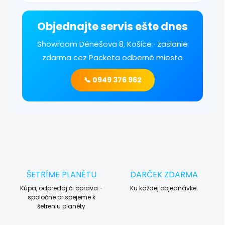
Objednajte servis ešte dnes
Showroom Dénešova 8, Košice · zaslanie
zdarma cez Packeta odberné miesto
📞 0949 376 962
ŠETRÍME PLANÉTU
DARČEK ZDARMA
Kúpa, odpredaj či oprava -
Ku každej objednávke.
spoločne prispejeme k
šetreniu planéty