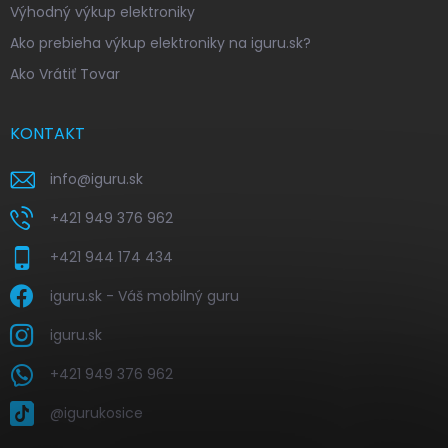
Výhodný výkup elektroniky
Ako prebieha výkup elektroniky na iguru.sk?
Ako Vrátiť Tovar
KONTAKT
info
@
iguru.sk
+421 949 376 962
+421 944 174 434
iguru.sk - Váš mobilný guru
iguru.sk
+421 949 376 962
@igurukosice