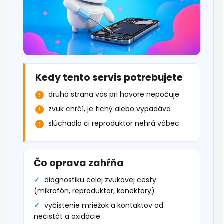
Kedy tento servis potrebujete
druhá strana vás pri hovore nepočuje
zvuk chrčí, je tichý alebo vypadáva
slúchadlo či reproduktor nehrá vôbec
Čo oprava zahŕňa
diagnostiku celej zvukovej cesty
(mikrofón, reproduktor, konektory)
vyčistenie mriežok a kontaktov od
nečistôt a oxidácie