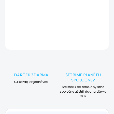
🛠️ Pre objednávku servisu na diaľku pridajte tento produkt do
košíka a dokončite objednávku. Následne vás obratom
kontaktujeme ohľadom vyzdvihnutia vášho zariadenia.
DETAILNÉ INFORMÁCIE
OPÝTAŤ SA
STRÁŽIŤ
DARČEK ZDARMA
ŠETRÍME PLANÉTU
SPOLOČNE?
Ku každej objednávke.
Ste krôčik od toho, aby sme
spoločne ušetrili riadnu dávku
CO2