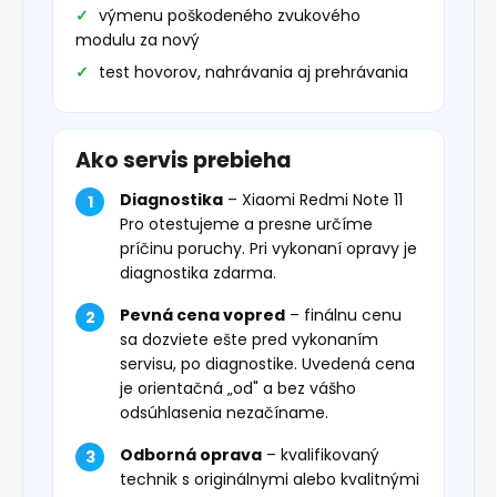
výmenu poškodeného zvukového
modulu za nový
test hovorov, nahrávania aj prehrávania
Ako servis prebieha
Diagnostika
– Xiaomi Redmi Note 11
Pro otestujeme a presne určíme
príčinu poruchy. Pri vykonaní opravy je
diagnostika zdarma.
Pevná cena vopred
– finálnu cenu
sa dozviete ešte pred vykonaním
servisu, po diagnostike. Uvedená cena
je orientačná „od" a bez vášho
odsúhlasenia nezačíname.
Odborná oprava
– kvalifikovaný
technik s originálnymi alebo kvalitnými