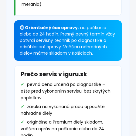
merania)
⏱ Orientačný čas opravy:
na počkanie
alebo do 24 hodín. Presný pevný termín vždy
potvrdí servisný technik po diagnostike a
odsúhlasení opravy. Väčšinu náhradných
dielov máme skladom v Košiciach.
Prečo servis v iguru.sk
pevná cena určená po diagnostike –
ešte pred vykonaním servisu, bez skrytých
poplatkov
záruka na vykonanú prácu aj použité
náhradné diely
originálne a Premium diely skladom,
väčšina opráv na počkanie alebo do 24
hodín