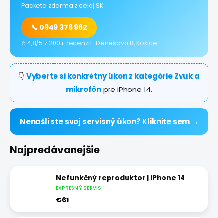
Packeta zdarma z celej SK
📞 0949 376 962
⭐ 4,8/5 z 200+ recenzií · Dénešova 8, Košice
👇
Vyberte si konkrétny úkon z kategórie Zvuk a
mikrofón
pre iPhone 14.
Nenašli ste svoj servisný úkon? Kliknite sem →
Najpredávanejšie
Nefunkčný reproduktor | iPhone 14
EXPRESNÝ SERVIS
€61