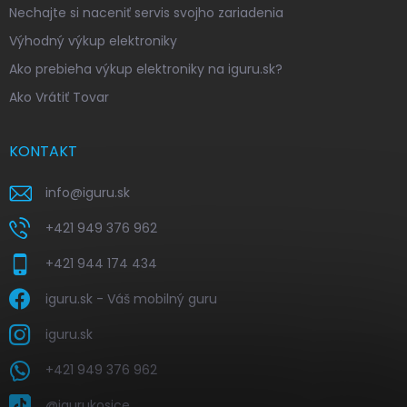
Nechajte si naceniť servis svojho zariadenia
Výhodný výkup elektroniky
Ako prebieha výkup elektroniky na iguru.sk?
Ako Vrátiť Tovar
KONTAKT
info
@
iguru.sk
+421 949 376 962
+421 944 174 434
iguru.sk - Váš mobilný guru
iguru.sk
+421 949 376 962
@igurukosice