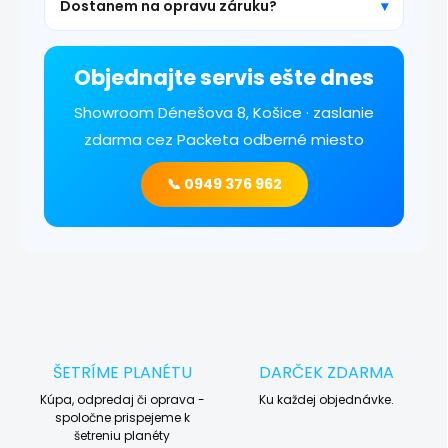
Dostanem na opravu záruku?
Objednajte servis ešte dnes
Showroom Dénešova 8, Košice · zaslanie
zdarma cez Packeta odberné miesto
📞 0949 376 962
ŠETRÍME PLANÉTU
DARČEK ZDARMA
Kúpa, odpredaj či oprava -
Ku každej objednávke.
spoločne prispejeme k
šetreniu planéty