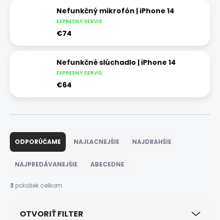
Nefunkčný mikrofón | iPhone 14
EXPRESNÝ SERVIS
€74
Nefunkčné slúchadlo | iPhone 14
EXPRESNÝ SERVIS
€64
R
a
ODPORÚČAME
NAJLACNEJŠIE
NAJDRAHŠIE
d
e
NAJPREDÁVANEJŠIE
ABECEDNE
n
i
3
položiek celkom
e
p
OTVORIŤ FILTER
r