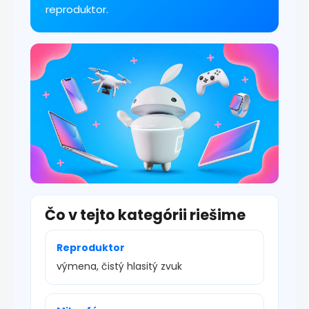
y
reproduktor.
v
ý
p
i
s
u
Čo v tejto kategórii riešime
Reproduktor
výmena, čistý hlasitý zvuk