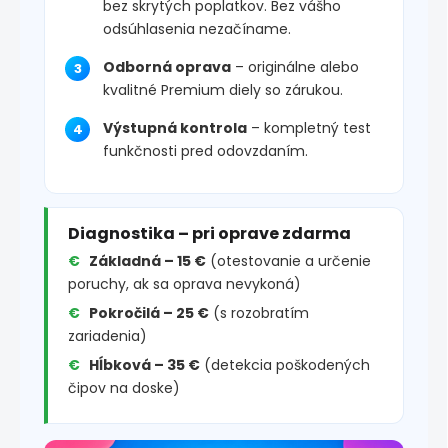
bez skrytých poplatkov. Bez vášho
odsúhlasenia nezačíname.
Odborná oprava
– originálne alebo
kvalitné Premium diely so zárukou.
Výstupná kontrola
– kompletný test
funkčnosti pred odovzdaním.
Diagnostika – pri oprave zdarma
Základná – 15 €
(otestovanie a určenie
poruchy, ak sa oprava nevykoná)
Pokročilá – 25 €
(s rozobratím
zariadenia)
Hĺbková – 35 €
(detekcia poškodených
čipov na doske)