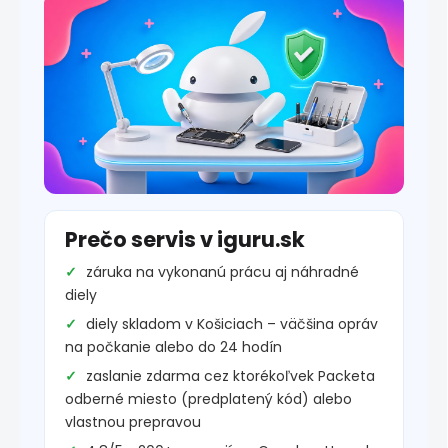
Prečo servis v iguru.sk
záruka na vykonanú prácu aj náhradné
diely
diely skladom v Košiciach – väčšina opráv
na počkanie alebo do 24 hodín
zaslanie zdarma cez ktorékoľvek Packeta
odberné miesto (predplatený kód) alebo
vlastnou prepravou