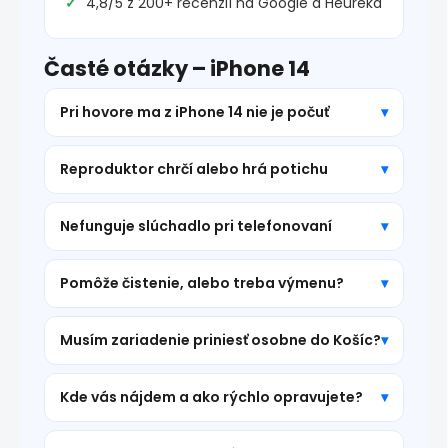
4,8/5 z 200+ recenzií na Google a Heureka
Časté otázky – iPhone 14
Pri hovore ma z iPhone 14 nie je počuť
Reproduktor chrčí alebo hrá potichu
Nefunguje slúchadlo pri telefonovaní
Pomôže čistenie, alebo treba výmenu?
Musím zariadenie priniesť osobne do Košíc?
Kde vás nájdem a ako rýchlo opravujete?