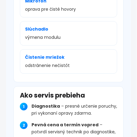
Mikrofón
oprava pre čisté hovory
Slúchadlo
výmena modulu
Čistenie mriežok
odstránenie nečistôt
Ako servis prebieha
Diagnostika
– presné určenie poruchy,
pri vykonaní opravy zdarma.
Pevná cena a termín vopred
–
potvrdí servisný technik po diagnostike,