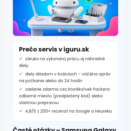
Prečo servis v iguru.sk
záruka na vykonanú prácu aj náhradné
diely
diely skladom v Košiciach – väčšina opráv
na počkanie alebo do 24 hodín
zaslanie zdarma cez ktorékoľvek Packeta
odberné miesto (predplatený kód) alebo
vlastnou prepravou
4,8/5 z 200+ recenzií na Google a Heureka
Časté otázky – Samsung Galaxy