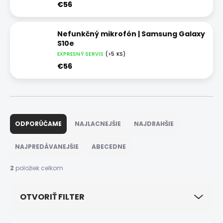
€56
Nefunkčný mikrofón | Samsung Galaxy
S10e
EXPRESNÝ SERVIS
(>5 KS)
€56
R
a
ODPORÚČAME
NAJLACNEJŠIE
NAJDRAHŠIE
d
e
NAJPREDÁVANEJŠIE
ABECEDNE
n
i
2
položiek celkom
e
p
OTVORIŤ FILTER
r
o
d