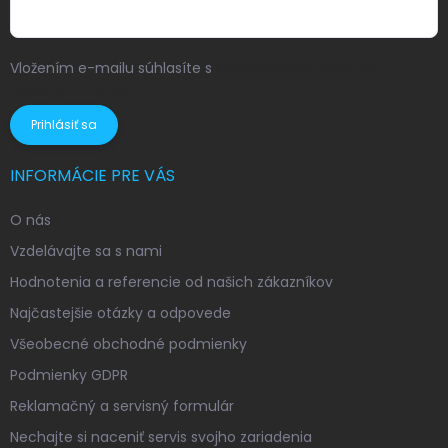
Vložením e-mailu súhlasíte s
podmienkami ochrany
osobných údajov
Prihlásiť sa
INFORMÁCIE PRE VÁS
O nás
Vzdelávajte sa s nami
Hodnotenia a referencie od našich zákazníkov
Najčastejšie otázky a odpovede
Všeobecné obchodné podmienky
Podmienky GDPR
Reklamačný a servisný formulár
Nechajte si naceniť servis svojho zariadenia