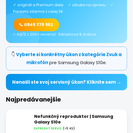
✓
originál a Premium diely ·
✓
záruka na opravu ·
✓
Packeta zdarma z celej SK
📞 0949 376 962
⭐ 4,8/5 z 200+ recenzií · Dénešova 8, Košice
👇
Vyberte si konkrétny úkon z kategórie Zvuk a
mikrofón
pre Samsung Galaxy S10e.
Nenašli ste svoj servisný úkon? Kliknite sem →
Najpredávanejšie
Nefunkčný reproduktor | Samsung
Galaxy S10e
EXPRESNÝ SERVIS
(>5 KS)