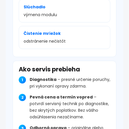
Slúchadlo
výmena modulu
Čistenie mriežok
odstránenie nečistôt
Ako servis prebieha
Diagnostika
– presné určenie poruchy,
pri vykonaní opravy zdarma.
Pevná cena a termín vopred
–
potvrdí servisný technik po diagnostike,
bez skrytých poplatkov. Bez vášho
odsúhlasenia nezačíname.
Odborná oprava
– originálne alebo