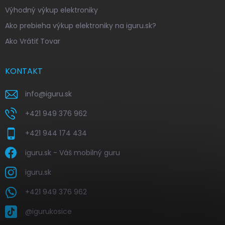
Výhodný výkup elektroniky
Ako prebieha výkup elektroniky na iguru.sk?
Ako Vrátiť Tovar
KONTAKT
info
@
iguru.sk
+421 949 376 962
+421 944 174 434
iguru.sk - Váš mobilný guru
iguru.sk
+421 949 376 962
@igurukosice