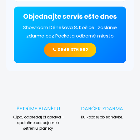
Objednajte servis ešte dnes
Showroom Dénešova 8, Košice · zaslanie
zdarma cez Packeta odberné miesto
📞 0949 376 962
ŠETRÍME PLANÉTU
DARČEK ZDARMA
Kúpa, odpredaj či oprava -
Ku každej objednávke.
spoločne prispejeme k
šetreniu planéty