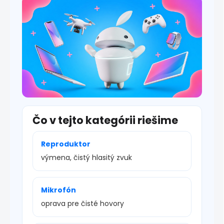
s
u
Čo v tejto kategórii riešime
Reproduktor
výmena, čistý hlasitý zvuk
Mikrofón
oprava pre čisté hovory