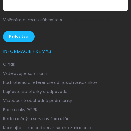
Vložením e-mailu súhlasíte s
podmienkami ochrany
osobných údajov
Prihlásiť sa
INFORMÁCIE PRE VÁS
O nás
Vzdelávajte sa s nami
Hodnotenia a referencie od našich zákazníkov
Najčastejšie otázky a odpovede
Všeobecné obchodné podmienky
Podmienky GDPR
Reklamačný a servisný formulár
Nechajte si naceniť servis svojho zariadenia