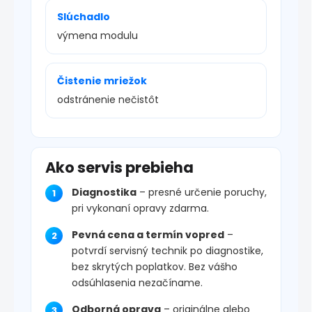
Slúchadlo
výmena modulu
Čistenie mriežok
odstránenie nečistôt
Ako servis prebieha
Diagnostika
– presné určenie poruchy,
pri vykonaní opravy zdarma.
Pevná cena a termín vopred
–
potvrdí servisný technik po diagnostike,
bez skrytých poplatkov. Bez vášho
odsúhlasenia nezačíname.
Odborná oprava
– originálne alebo