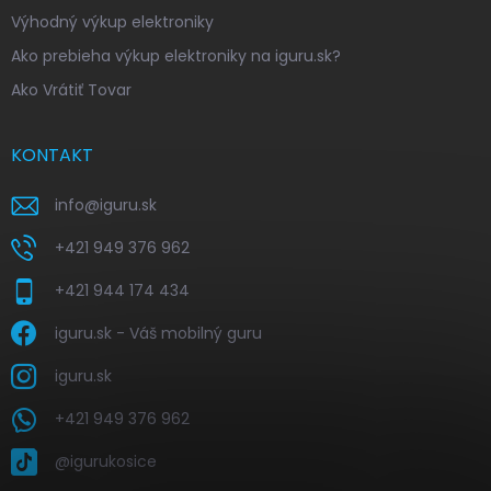
Výhodný výkup elektroniky
Ako prebieha výkup elektroniky na iguru.sk?
Ako Vrátiť Tovar
KONTAKT
info
@
iguru.sk
+421 949 376 962
+421 944 174 434
iguru.sk - Váš mobilný guru
iguru.sk
+421 949 376 962
@igurukosice