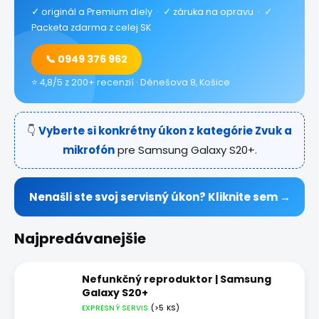
✓
originál a Premium diely ·
✓
záruka na opravu ·
✓
Packeta zdarma z celej SK
📞 0949 376 962
⭐ 4,8/5 z 200+ recenzií · Dénešova 8, Košice
👇
Vyberte si konkrétny úkon z kategórie Zvuk a
mikrofón
pre Samsung Galaxy S20+.
Nenašli ste svoj servisný úkon? Kliknite sem →
Najpredávanejšie
Nefunkčný reproduktor | Samsung
Galaxy S20+
EXPRESNÝ SERVIS
(>5 KS)