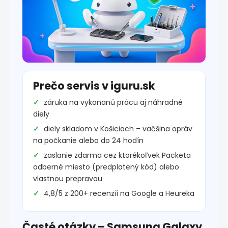
Prečo servis v iguru.sk
záruka na vykonanú prácu aj náhradné
diely
diely skladom v Košiciach – väčšina opráv
na počkanie alebo do 24 hodín
zaslanie zdarma cez ktorékoľvek Packeta
odberné miesto (predplatený kód) alebo
vlastnou prepravou
4,8/5 z 200+ recenzií na Google a Heureka
Časté otázky – Samsung Galaxy