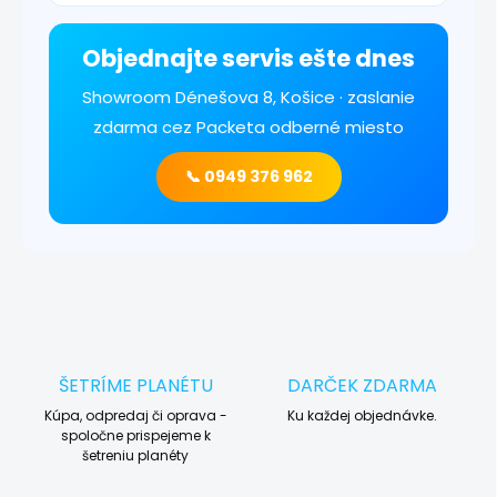
Objednajte servis ešte dnes
Showroom Dénešova 8, Košice · zaslanie
zdarma cez Packeta odberné miesto
📞 0949 376 962
ŠETRÍME PLANÉTU
DARČEK ZDARMA
Kúpa, odpredaj či oprava -
Ku každej objednávke.
spoločne prispejeme k
šetreniu planéty