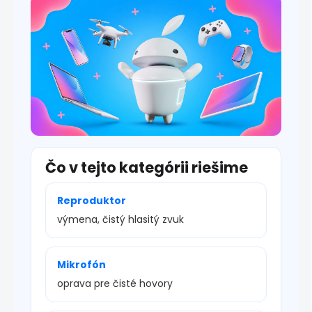
s
u
Čo v tejto kategórii riešime
Reproduktor
výmena, čistý hlasitý zvuk
Mikrofón
oprava pre čisté hovory