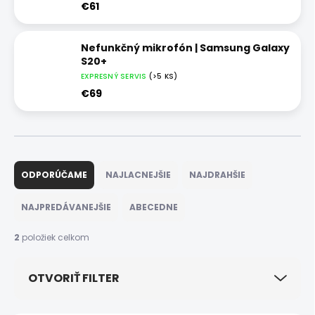
€61
Nefunkčný mikrofón | Samsung Galaxy
S20+
EXPRESNÝ SERVIS
(>5 KS)
€69
R
a
ODPORÚČAME
NAJLACNEJŠIE
NAJDRAHŠIE
d
e
NAJPREDÁVANEJŠIE
ABECEDNE
n
i
2
položiek celkom
e
p
OTVORIŤ FILTER
r
o
d