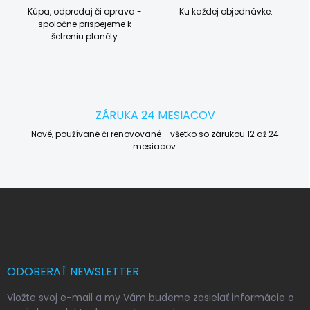
Kúpa, odpredaj či oprava -
Ku každej objednávke.
spoločne prispejeme k
šetreniu planéty
ZÁRUKA 24 MESIACOV
Nové, používané či renovované - všetko so zárukou 12 až 24
mesiacov.
Z
á
p
ä
t
i
ODOBERAŤ NEWSLETTER
e
Vložte svoj e-mail a my Vám budeme zasielať informácie o