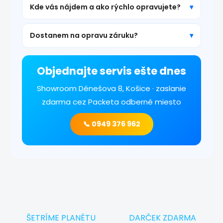
Kde vás nájdem a ako rýchlo opravujete?
Dostanem na opravu záruku?
Objednajte servis ešte dnes
Showroom Dénešova 8, Košice · zaslanie
zdarma cez Packeta odberné miesto
📞 0949 376 962
ŠETRÍME PLANÉTU
DARČEK ZDARMA