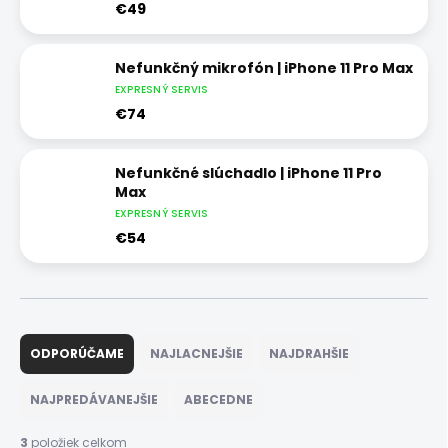
€49
Nefunkčný mikrofón | iPhone 11 Pro Max
EXPRESNÝ SERVIS
€74
Nefunkčné slúchadlo | iPhone 11 Pro
Max
EXPRESNÝ SERVIS
€54
R
a
ODPORÚČAME
NAJLACNEJŠIE
NAJDRAHŠIE
d
e
NAJPREDÁVANEJŠIE
ABECEDNE
n
i
3
položiek celkom