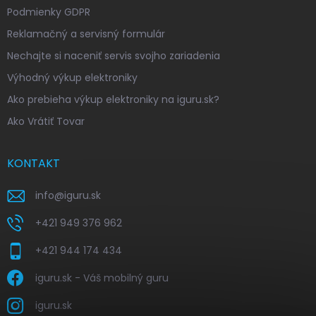
Podmienky GDPR
Reklamačný a servisný formulár
Nechajte si naceniť servis svojho zariadenia
Výhodný výkup elektroniky
Ako prebieha výkup elektroniky na iguru.sk?
Ako Vrátiť Tovar
KONTAKT
info
@
iguru.sk
+421 949 376 962
+421 944 174 434
iguru.sk - Váš mobilný guru
iguru.sk