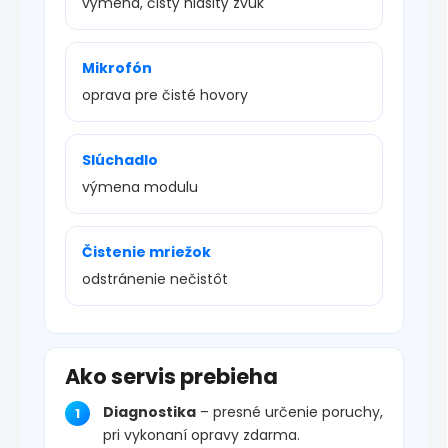
výmena, čistý hlasitý zvuk
Mikrofón
oprava pre čisté hovory
Slúchadlo
výmena modulu
Čistenie mriežok
odstránenie nečistôt
Ako servis prebieha
Diagnostika
– presné určenie poruchy,
pri vykonaní opravy zdarma.