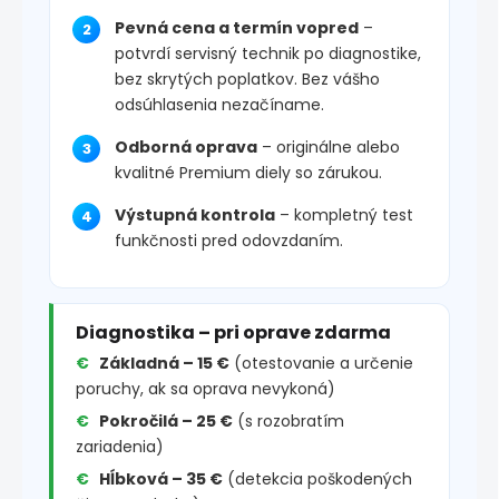
Pevná cena a termín vopred
–
potvrdí servisný technik po diagnostike,
bez skrytých poplatkov. Bez vášho
odsúhlasenia nezačíname.
Odborná oprava
– originálne alebo
kvalitné Premium diely so zárukou.
Výstupná kontrola
– kompletný test
funkčnosti pred odovzdaním.
Diagnostika – pri oprave zdarma
Základná – 15 €
(otestovanie a určenie
poruchy, ak sa oprava nevykoná)
Pokročilá – 25 €
(s rozobratím
zariadenia)
Hĺbková – 35 €
(detekcia poškodených