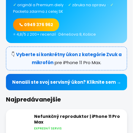
✓
originál a Premium diely ·
✓
záruka na opravu ·
✓
Packeta zdarma z celej SK
📞 0949 376 962
⭐ 4,8/5 z 200+ recenzií · Dénešova 8, Košice
👇
Vyberte si konkrétny úkon z kategórie Zvuk a
mikrofón
pre iPhone 11 Pro Max.
Nenašli ste svoj servisný úkon? Kliknite sem →
Najpredávanejšie
Nefunkčný reproduktor | iPhone 11 Pro
Max
EXPRESNÝ SERVIS