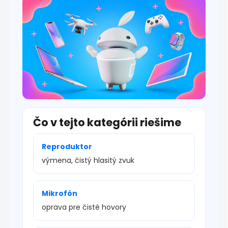
s
u
Čo v tejto kategórii riešime
Reproduktor
výmena, čistý hlasitý zvuk
Mikrofón
oprava pre čisté hovory