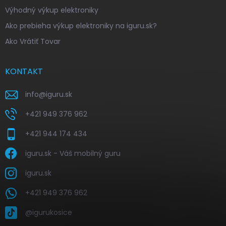
Výhodný výkup elektroniky
Ako prebieha výkup elektroniky na iguru.sk?
Ako Vrátiť Tovar
KONTAKT
info
@
iguru.sk
+421 949 376 962
+421 944 174 434
iguru.sk - Váš mobilný guru
iguru.sk
+421 949 376 962
@igurukosice