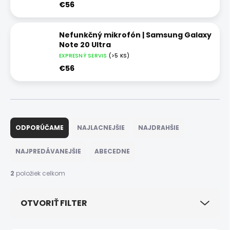
€56
Nefunkčný mikrofón | Samsung Galaxy
Note 20 Ultra
EXPRESNÝ SERVIS
(>5 KS)
€56
R
a
ODPORÚČAME
NAJLACNEJŠIE
NAJDRAHŠIE
d
e
NAJPREDÁVANEJŠIE
ABECEDNE
n
i
2
položiek celkom
e
p
OTVORIŤ FILTER
r
o
d