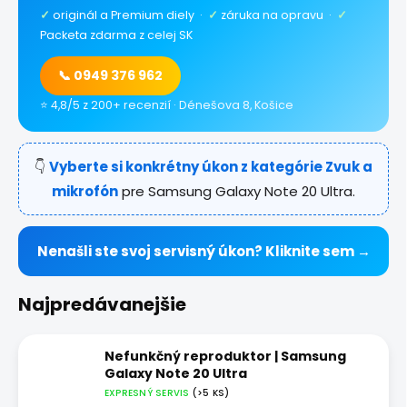
✓
originál a Premium diely ·
✓
záruka na opravu ·
✓
Packeta zdarma z celej SK
📞 0949 376 962
⭐ 4,8/5 z 200+ recenzií · Dénešova 8, Košice
👇
Vyberte si konkrétny úkon z kategórie Zvuk a
mikrofón
pre Samsung Galaxy Note 20 Ultra.
Nenašli ste svoj servisný úkon? Kliknite sem →
Najpredávanejšie
Nefunkčný reproduktor | Samsung
Galaxy Note 20 Ultra
EXPRESNÝ SERVIS
(>5 KS)