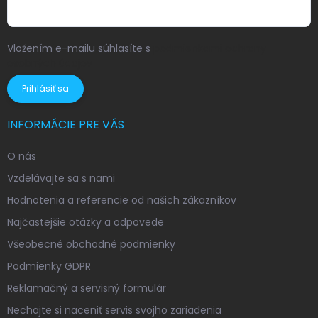
Vložením e-mailu súhlasíte s
podmienkami ochrany
osobných údajov
Prihlásiť sa
INFORMÁCIE PRE VÁS
O nás
Vzdelávajte sa s nami
Hodnotenia a referencie od našich zákazníkov
Najčastejšie otázky a odpovede
Všeobecné obchodné podmienky
Podmienky GDPR
Reklamačný a servisný formulár
Nechajte si naceniť servis svojho zariadenia