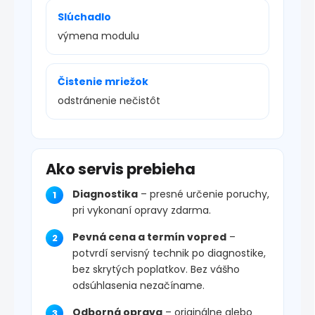
Slúchadlo
výmena modulu
Čistenie mriežok
odstránenie nečistôt
Ako servis prebieha
Diagnostika
– presné určenie poruchy,
pri vykonaní opravy zdarma.
Pevná cena a termín vopred
–
potvrdí servisný technik po diagnostike,
bez skrytých poplatkov. Bez vášho
odsúhlasenia nezačíname.
Odborná oprava
– originálne alebo