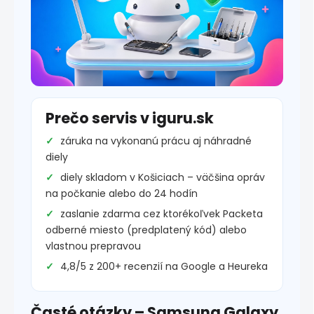
Prečo servis v iguru.sk
záruka na vykonanú prácu aj náhradné
diely
diely skladom v Košiciach – väčšina opráv
na počkanie alebo do 24 hodín
zaslanie zdarma cez ktorékoľvek Packeta
odberné miesto (predplatený kód) alebo
vlastnou prepravou
4,8/5 z 200+ recenzií na Google a Heureka
Časté otázky – Samsung Galaxy