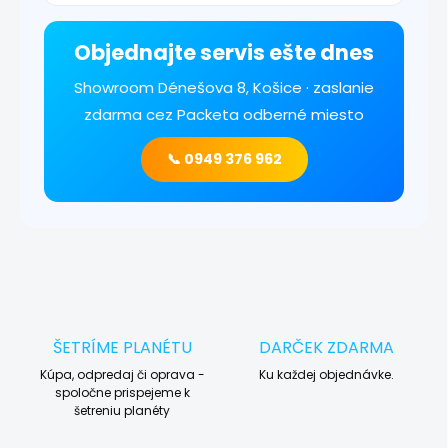
Objednajte servis ešte dnes
Showroom Dénešova 8, Košice · zaslanie
zdarma cez Packeta odberné miesto
📞 0949 376 962
ŠETRÍME PLANÉTU
DARČEK ZDARMA
Kúpa, odpredaj či oprava -
Ku každej objednávke.
spoločne prispejeme k
šetreniu planéty