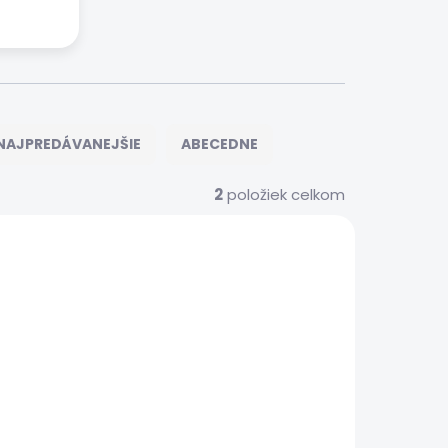
NAJPREDÁVANEJŠIE
ABECEDNE
2
položiek celkom
S0227
 SERVIS