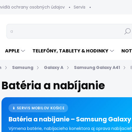
avidlá ochrany osobných údajov
Servis
Vrátenie tovaru
Hľad
APPLE
TELEFÓNY, TABLETY & HODINKY
NOT
n
Samsung
Galaxy A
Samsung Galaxy A41
Batéria a nabíjanie
📱 SERVIS MOBILOV KOŠICE
Batéria a nabíjanie – Samsung Galaxy
Výmena batérie, nabíjacieho konektora aj oprava nabíjaci