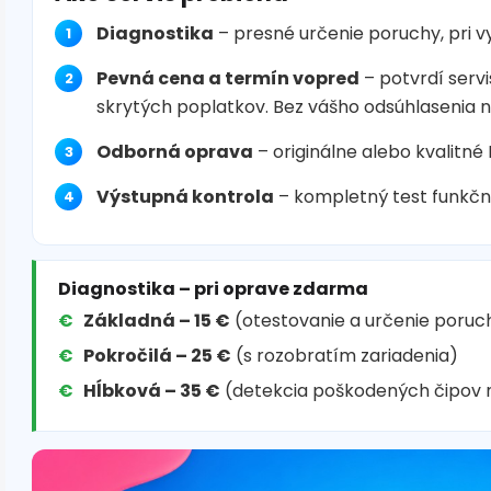
Diagnostika
– presné určenie poruchy, pri 
Pevná cena a termín vopred
– potvrdí servi
skrytých poplatkov. Bez vášho odsúhlasenia 
Odborná oprava
– originálne alebo kvalitné
Výstupná kontrola
– kompletný test funkčn
Diagnostika – pri oprave zdarma
Základná – 15 €
(otestovanie a určenie poruc
Pokročilá – 25 €
(s rozobratím zariadenia)
Hĺbková – 35 €
(detekcia poškodených čipov 