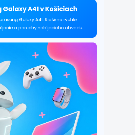
g Galaxy A41 v Košiciach
amsung Galaxy A41. Riešime rýchle
bíjanie a poruchy nabíjacieho obvodu.