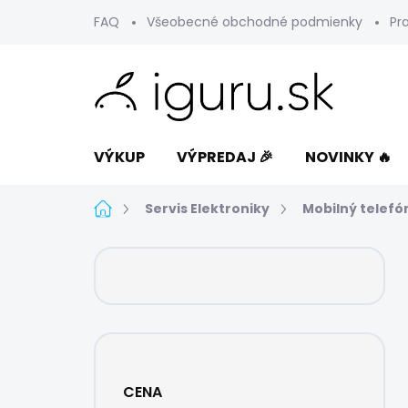
Prejsť
FAQ
Všeobecné obchodné podmienky
Pr
na
obsah
VÝKUP
VÝPREDAJ 🎉
NOVINKY 🔥
Domov
Servis Elektroniky
Mobilný telefó
B
o
č
n
ý
p
a
CENA
n