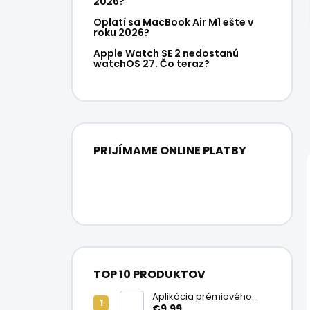
2026?
Oplatí sa MacBook Air M1 ešte v
roku 2026?
Apple Watch SE 2 nedostanú
watchOS 27. Čo teraz?
PRIJÍMAME ONLINE PLATBY
TOP 10 PRODUKTOV
Aplikácia prémiového
ochranného skla na
€9,99