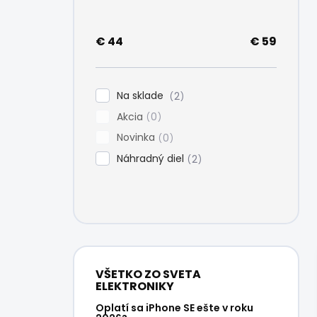
e
l
€
44
€
59
Na sklade
2
Akcia
0
Novinka
0
Náhradný diel
2
VŠETKO ZO SVETA
ELEKTRONIKY
Oplatí sa iPhone SE ešte v roku