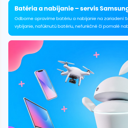
á
d
Batéria a nabíjanie – servis Samsun
a
c
Odborne opravíme batériu a nabíjanie na zariadení S
i
vybíjanie, nafúknutú batériu, nefunkčné či pomalé na
e
p
r
v
k
y
v
ý
p
i
s
u