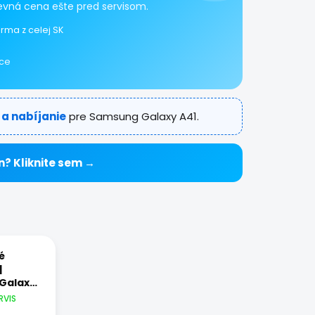
pevná cena ešte pred servisom.
rma z celej SK
ice
 a nabíjanie
pre Samsung Galaxy A41.
n? Kliknite sem →
é
|
Galaxy
RVIS