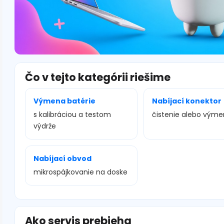
Čo v tejto kategórii riešime
Výmena batérie
Nabíjací konektor
s kalibráciou a testom
čistenie alebo vým
výdrže
Nabíjací obvod
mikrospájkovanie na doske
Ako servis prebieha