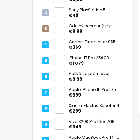
displej
Sony PlayStation 5
DualSense bezdrôtový
€49
ovládač, White | Stav:
Vynikajúci – A
Odolný ochranný kryt
transparentný
€9,99
Garmin Forerunner 955
Black, multisport GPS
€369
hodinky, mapy, AMOLED,
batéria 15 dní, ECG,
iPhone 17 Pro 256GB
ClimbPro
Cosmic Orange | Stav:
€1 079
Ako nový – A+
Aplikácia prémiovej
tvrdenej fólie na displej
€9,99
Apple iPhone 15 Pro | Stav:
Vynikajúci – A
€599
Xiaomi Electric Scooter 4
Lite (2. generácia), motor
€299
300 W, dojazd 25 km, 25
km/h, kolesá 10", 16,2 kg |
Vivo X200 Pro 16/512GB
Stav: Nový – A++
Titanium Dual SIM,
€649
Dimensity 9400, ZEISS 200
Mpx teleobjektív, 6,78"
Apple MacBook Pro 14" M1