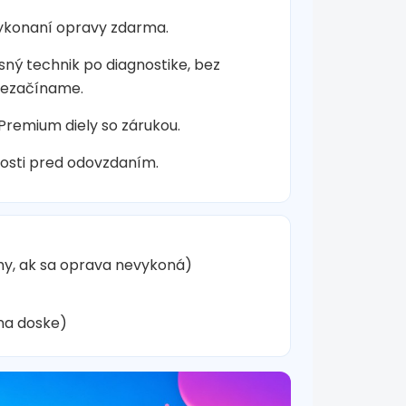
vykonaní opravy zdarma.
sný technik po diagnostike, bez
nezačíname.
 Premium diely so zárukou.
osti pred odovzdaním.
hy, ak sa oprava nevykoná)
na doske)