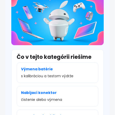
u
Čo v tejto kategórii riešime
Výmena batérie
s kalibráciou a testom výdrže
Nabíjací konektor
čistenie alebo výmena