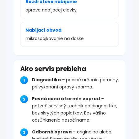
Bezdrôtové nabíjanie
oprava nabíjacej cievky
Nabíjací obvod
mikrospájkovanie na doske
Ako servis prebieha
Diagnostika
– presné určenie poruchy,
pri vykonaní opravy zdarma.
Pevná cena a termín vopred
–
potvrdí servisný technik po diagnostike,
bez skrytých poplatkov. Bez vášho
odsúhlasenia nezačíname.
Odborná oprava
– originálne alebo
kvalitné Premium diely so zárukou.