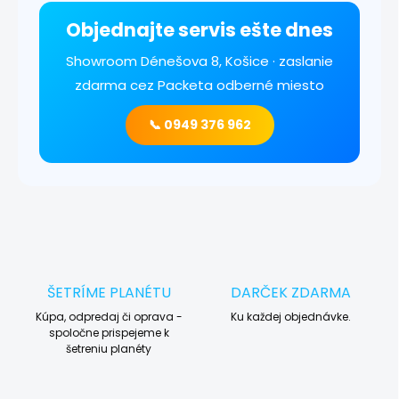
Objednajte servis ešte dnes
Showroom Dénešova 8, Košice · zaslanie
zdarma cez Packeta odberné miesto
📞 0949 376 962
ŠETRÍME PLANÉTU
DARČEK ZDARMA
Kúpa, odpredaj či oprava -
Ku každej objednávke.
spoločne prispejeme k
šetreniu planéty