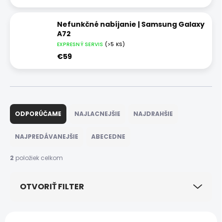
Nefunkčné nabíjanie | Samsung Galaxy
A72
EXPRESNÝ SERVIS
(>5 KS)
€59
R
a
ODPORÚČAME
NAJLACNEJŠIE
NAJDRAHŠIE
d
e
NAJPREDÁVANEJŠIE
ABECEDNE
n
i
2
položiek celkom
e
p
OTVORIŤ FILTER
r
o
d
V
u