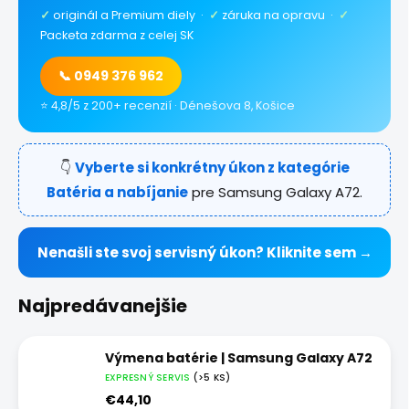
✓
originál a Premium diely ·
✓
záruka na opravu ·
✓
Packeta zdarma z celej SK
📞 0949 376 962
⭐ 4,8/5 z 200+ recenzií · Dénešova 8, Košice
👇
Vyberte si konkrétny úkon z kategórie
Batéria a nabíjanie
pre Samsung Galaxy A72.
Nenašli ste svoj servisný úkon? Kliknite sem →
Najpredávanejšie
Výmena batérie | Samsung Galaxy A72
EXPRESNÝ SERVIS
(>5 KS)
€44,10