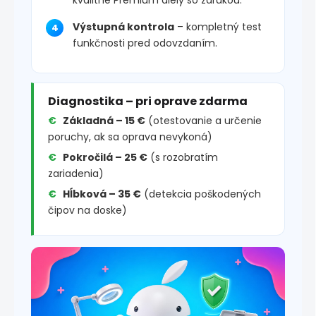
Výstupná kontrola
– kompletný test
funkčnosti pred odovzdaním.
Diagnostika – pri oprave zdarma
Základná – 15 €
(otestovanie a určenie
poruchy, ak sa oprava nevykoná)
Pokročilá – 25 €
(s rozobratím
zariadenia)
Hĺbková – 35 €
(detekcia poškodených
čipov na doske)