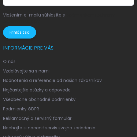
Vložením e-mailu súhlasíte s
podmienkami ochrany
osobných údajov
Prihlásiť sa
INFORMÁCIE PRE VÁS
O nás
Vzdelávajte sa s nami
Hodnotenia a referencie od našich zákazníkov
Najčastejšie otázky a odpovede
Všeobecné obchodné podmienky
Podmienky GDPR
Reklamačný a servisný formulár
Nechajte si naceniť servis svojho zariadenia