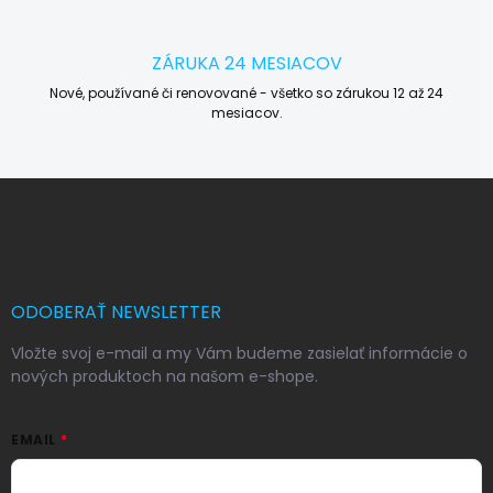
ZÁRUKA 24 MESIACOV
Nové, používané či renovované - všetko so zárukou 12 až 24
mesiacov.
Z
á
p
ä
t
i
ODOBERAŤ NEWSLETTER
e
Vložte svoj e-mail a my Vám budeme zasielať informácie o
nových produktoch na našom e-shope.
EMAIL