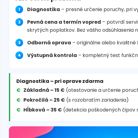
Diagnostika
– presné určenie poruchy, pri 
Pevná cena a termín vopred
– potvrdí servi
skrytých poplatkov. Bez vášho odsúhlasenia 
Odborná oprava
– originálne alebo kvalitné
Výstupná kontrola
– kompletný test funkčn
Diagnostika – pri oprave zdarma
Základná – 15 €
(otestovanie a určenie poruc
Pokročilá – 25 €
(s rozobratím zariadenia)
Hĺbková – 35 €
(detekcia poškodených čipov 