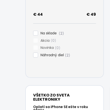
e
l
€
44
€
49
Na sklade
2
Akcia
0
Novinka
0
Náhradný diel
2
VŠETKO ZO SVETA
ELEKTRONIKY
Oplatí sa iPhone SE ešte v roku