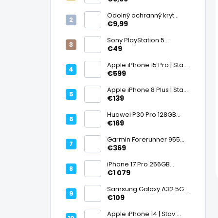
displej
Odolný ochranný kryt
transparentný
€9,99
Sony PlayStation 5
DualSense bezdrôtový
€49
ovládač, White | Stav:
Vynikajúci – A
Apple iPhone 15 Pro | Stav:
Vynikajúci – A
€599
Apple iPhone 8 Plus | Stav:
Vynikajúci – A
€139
Huawei P30 Pro 128GB
Black, Kirin 980, Leica 40
€169
Mpx + 5× optický zoom,
6,47" OLED, IP68 | Stav:
Garmin Forerunner 955
Vynikajúci – A
Black, multisport GPS
€369
hodinky, mapy, AMOLED,
batéria 15 dní, ECG,
iPhone 17 Pro 256GB
ClimbPro
Cosmic Orange | Stav:
€1 079
Ako nový – A+
Samsung Galaxy A32 5G |
Stav: Vynikajúci – A
€109
Apple iPhone 14 | Stav: