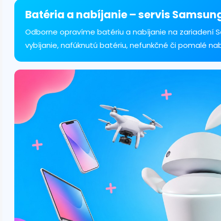
á
d
Batéria a nabíjanie – servis Samsun
a
c
Odborne opravíme batériu a nabíjanie na zariadení 
i
vybíjanie, nafúknutú batériu, nefunkčné či pomalé na
e
p
r
v
k
y
v
ý
p
i
s
u