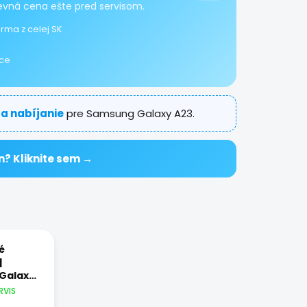
pevná cena ešte pred servisom.
rma z celej SK
ice
 a nabíjanie
pre Samsung Galaxy A23.
n? Kliknite sem →
é
|
Galaxy
RVIS