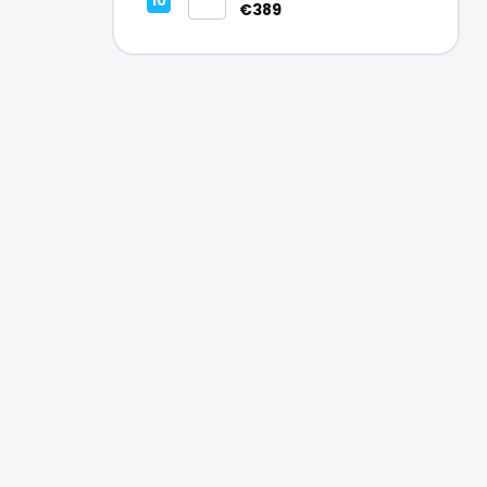
Vynikajúci – A
€389