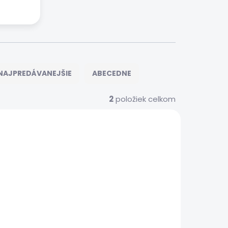
NAJPREDÁVANEJŠIE
ABECEDNE
2
položiek celkom
S0432
 SERVIS