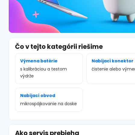
Čo v tejto kategórii riešime
Výmena batérie
Nabíjací konektor
s kalibráciou a testom
čistenie alebo vým
výdrže
Nabíjací obvod
mikrospájkovanie na doske
Ako servis prebieha