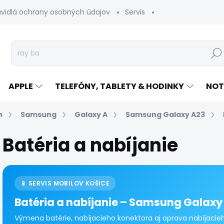
avidlá ochrany osobných údajov
Servis
Vrátenie tovaru
Hľad
APPLE
TELEFÓNY, TABLETY & HODINKY
NOT
n
Samsung
Galaxy A
Samsung Galaxy A23
Batéria a nabíjanie
📱 SERVIS MOBILOV KOŠICE
Batéria a nabíjanie – Samsung Galaxy
Výmena batérie, nabíjacieho konektora aj oprava nabíjaci