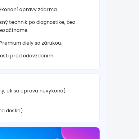
vykonaní opravy zdarma.
sný technik po diagnostike, bez
nezačíname.
 Premium diely so zárukou.
osti pred odovzdaním.
hy, ak sa oprava nevykoná)
na doske)