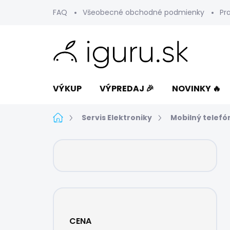
Prejsť
FAQ
Všeobecné obchodné podmienky
Pr
na
obsah
VÝKUP
VÝPREDAJ 🎉
NOVINKY 🔥
Domov
Servis Elektroniky
Mobilný telefó
B
o
č
n
ý
p
a
CENA
n