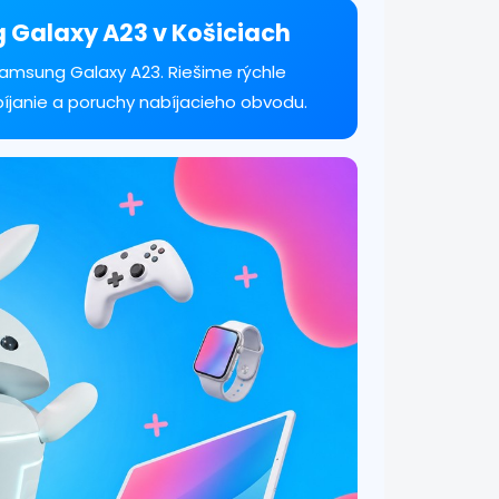
g Galaxy A23 v Košiciach
Samsung Galaxy A23. Riešime rýchle
bíjanie a poruchy nabíjacieho obvodu.