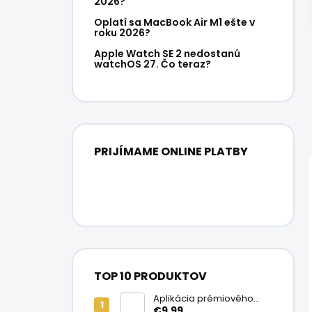
2026?
Oplatí sa MacBook Air M1 ešte v
roku 2026?
Apple Watch SE 2 nedostanú
watchOS 27. Čo teraz?
PRIJÍMAME ONLINE PLATBY
TOP 10 PRODUKTOV
Aplikácia prémiového
ochranného skla na
€9,99