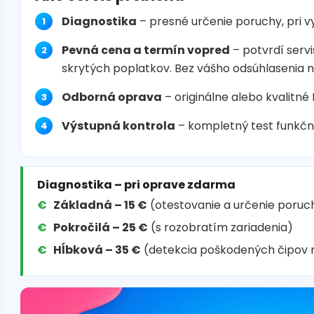
Diagnostika
– presné určenie poruchy, pri 
Pevná cena a termín vopred
– potvrdí servi
skrytých poplatkov. Bez vášho odsúhlasenia 
Odborná oprava
– originálne alebo kvalitné
Výstupná kontrola
– kompletný test funkčn
Diagnostika – pri oprave zdarma
Základná – 15 €
(otestovanie a určenie poruc
Pokročilá – 25 €
(s rozobratím zariadenia)
Hĺbková – 35 €
(detekcia poškodených čipov 