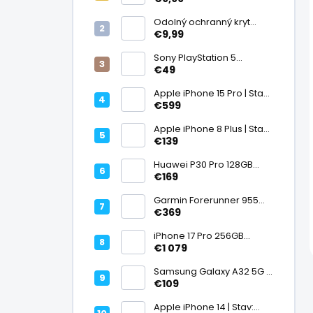
displej
Odolný ochranný kryt
transparentný
€9,99
Sony PlayStation 5
DualSense bezdrôtový
€49
ovládač, White | Stav:
Vynikajúci – A
Apple iPhone 15 Pro | Stav:
Vynikajúci – A
€599
Apple iPhone 8 Plus | Stav:
Vynikajúci – A
€139
Huawei P30 Pro 128GB
Black, Kirin 980, Leica 40
€169
Mpx + 5× optický zoom,
6,47" OLED, IP68 | Stav:
Garmin Forerunner 955
Vynikajúci – A
Black, multisport GPS
€369
hodinky, mapy, AMOLED,
batéria 15 dní, ECG,
iPhone 17 Pro 256GB
ClimbPro
Cosmic Orange | Stav:
€1 079
Ako nový – A+
Samsung Galaxy A32 5G |
Stav: Vynikajúci – A
€109
Apple iPhone 14 | Stav: