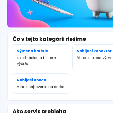
Čo v tejto kategórii riešime
Výmena batérie
Nabíjací konektor
s kalibráciou a testom
čistenie alebo vým
výdrže
Nabíjací obvod
mikrospájkovanie na doske
Ako servis prebieha