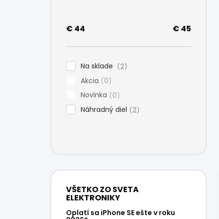
e
l
€
44
€
45
Na sklade
2
Akcia
0
Novinka
0
Náhradný diel
2
VŠETKO ZO SVETA
ELEKTRONIKY
Oplatí sa iPhone SE ešte v roku