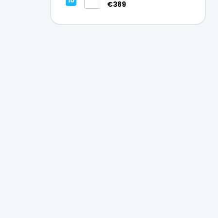
Vynikajúci – A
€389