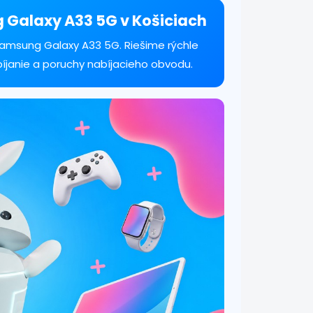
g Galaxy A33 5G v Košiciach
Samsung Galaxy A33 5G. Riešime rýchle
bíjanie a poruchy nabíjacieho obvodu.