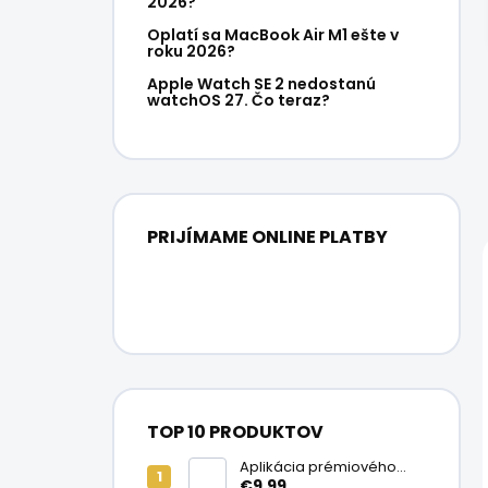
2026?
Oplatí sa MacBook Air M1 ešte v
roku 2026?
Apple Watch SE 2 nedostanú
watchOS 27. Čo teraz?
PRIJÍMAME ONLINE PLATBY
TOP 10 PRODUKTOV
Aplikácia prémiového
ochranného skla na
€9,99