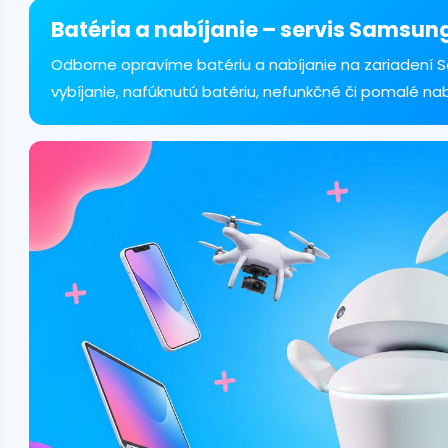
á
d
Batéria a nabíjanie – servis Samsun
a
c
Odborne opravíme batériu a nabíjanie na zariadení 
i
vybíjanie, nafúknutú batériu, nefunkčné či pomalé na
e
p
r
v
k
y
v
ý
p
i
s
u