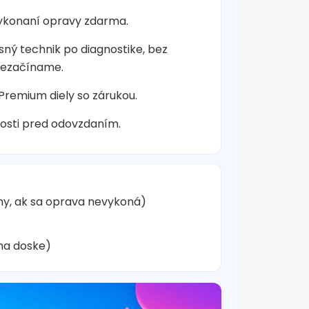
vykonaní opravy zdarma.
sný technik po diagnostike, bez
nezačíname.
 Premium diely so zárukou.
osti pred odovzdaním.
hy, ak sa oprava nevykoná)
na doske)