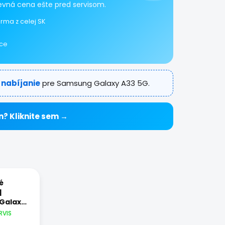
pevná cena ešte pred servisom.
rma z celej SK
ice
 nabíjanie
pre Samsung Galaxy A33 5G.
n? Kliknite sem →
é
|
Galaxy
RVIS