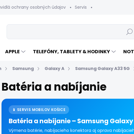
avidlá ochrany osobných údajov
Servis
Vrátenie tovaru
Hľad
APPLE
TELEFÓNY, TABLETY & HODINKY
NOT
n
Samsung
Galaxy A
Samsung Galaxy A33 5G
Batéria a nabíjanie
📱 SERVIS MOBILOV KOŠICE
Batéria a nabíjanie – Samsung Galaxy
Výmena batérie, nabíjacieho konektora aj oprava nabíjaci