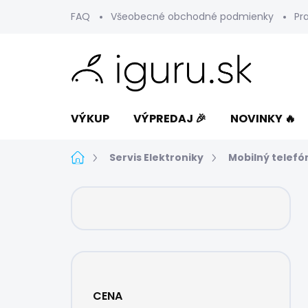
Prejsť
FAQ
Všeobecné obchodné podmienky
Pr
na
obsah
VÝKUP
VÝPREDAJ 🎉
NOVINKY 🔥
Domov
Servis Elektroniky
Mobilný telefó
B
o
č
n
ý
p
a
CENA
n