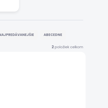
NAJPREDÁVANEJŠIE
ABECEDNE
2
položiek celkom
S0457
 SERVIS