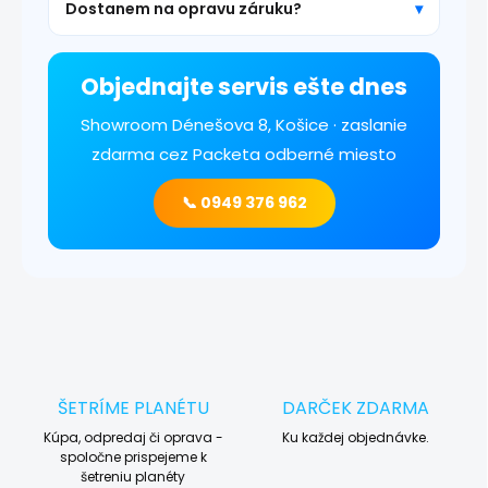
Dostanem na opravu záruku?
Objednajte servis ešte dnes
Showroom Dénešova 8, Košice · zaslanie
zdarma cez Packeta odberné miesto
📞 0949 376 962
ŠETRÍME PLANÉTU
DARČEK ZDARMA
Kúpa, odpredaj či oprava -
Ku každej objednávke.
spoločne prispejeme k
šetreniu planéty