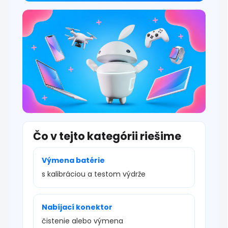
i
s
u
Čo v tejto kategórii riešime
Výmena batérie
s kalibráciou a testom výdrže
Nabíjací konektor
čistenie alebo výmena