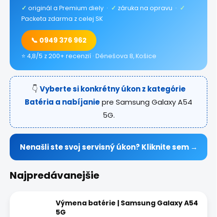
✓
originál a Premium diely ·
✓
záruka na opravu ·
✓
Packeta zdarma z celej SK
📞 0949 376 962
⭐ 4,8/5 z 200+ recenzií · Dénešova 8, Košice
👇
Vyberte si konkrétny úkon z kategórie
Batéria a nabíjanie
pre Samsung Galaxy A54
5G.
Nenašli ste svoj servisný úkon? Kliknite sem →
Najpredávanejšie
Výmena batérie | Samsung Galaxy A54
5G