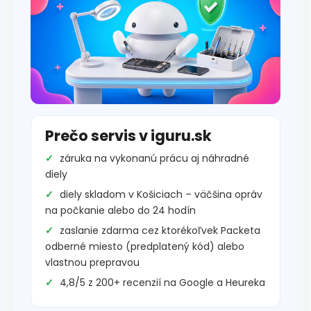
Prečo servis v iguru.sk
záruka na vykonanú prácu aj náhradné
diely
diely skladom v Košiciach – väčšina opráv
na počkanie alebo do 24 hodín
zaslanie zdarma cez ktorékoľvek Packeta
odberné miesto (predplatený kód) alebo
vlastnou prepravou
4,8/5 z 200+ recenzií na Google a Heureka