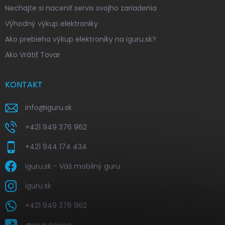
Nechajte si naceniť servis svojho zariadenia
Výhodný výkup elektroniky
Ako prebieha výkup elektroniky na iguru.sk?
Ako Vrátiť Tovar
KONTAKT
info
@
iguru.sk
+421 949 376 962
+421 944 174 434
iguru.sk - Váš mobilný guru
iguru.sk
+421 949 376 962