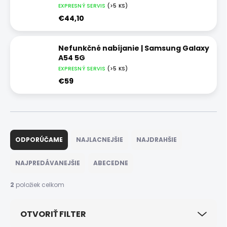
EXPRESNÝ SERVIS
(>5 KS)
€44,10
Nefunkčné nabíjanie | Samsung Galaxy
A54 5G
EXPRESNÝ SERVIS
(>5 KS)
€59
R
a
ODPORÚČAME
NAJLACNEJŠIE
NAJDRAHŠIE
d
e
NAJPREDÁVANEJŠIE
ABECEDNE
n
i
2
položiek celkom
e
p
OTVORIŤ FILTER
r