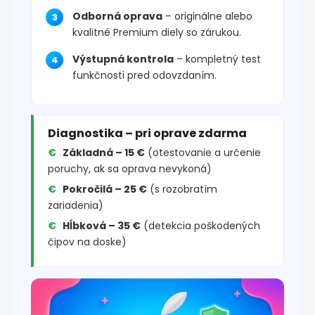
Odborná oprava
– originálne alebo
kvalitné Premium diely so zárukou.
Výstupná kontrola
– kompletný test
funkčnosti pred odovzdaním.
Diagnostika – pri oprave zdarma
Základná – 15 €
(otestovanie a určenie
poruchy, ak sa oprava nevykoná)
Pokročilá – 25 €
(s rozobratím
zariadenia)
Hĺbková – 35 €
(detekcia poškodených
čipov na doske)