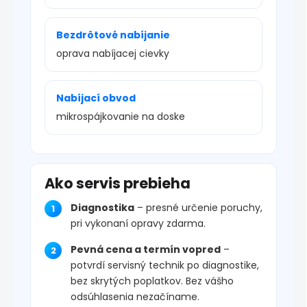
Bezdrôtové nabíjanie
oprava nabíjacej cievky
Nabíjací obvod
mikrospájkovanie na doske
Ako servis prebieha
Diagnostika
– presné určenie poruchy,
pri vykonaní opravy zdarma.
Pevná cena a termín vopred
–
potvrdí servisný technik po diagnostike,
bez skrytých poplatkov. Bez vášho
odsúhlasenia nezačíname.