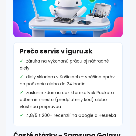
Prečo servis v iguru.sk
záruka na vykonanú prácu aj náhradné
diely
diely skladom v Košiciach – väčšina opráv
na počkanie alebo do 24 hodín
zaslanie zdarma cez ktorékoľvek Packeta
odberné miesto (predplatený kód) alebo
vlastnou prepravou
4,8/5 z 200+ recenzií na Google a Heureka
Časté otázky – Samsung Galaxy