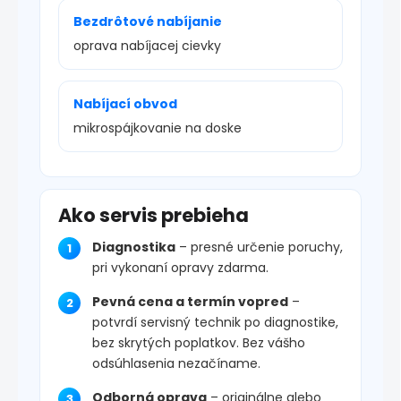
Bezdrôtové nabíjanie
oprava nabíjacej cievky
Nabíjací obvod
mikrospájkovanie na doske
Ako servis prebieha
Diagnostika
– presné určenie poruchy,
pri vykonaní opravy zdarma.
Pevná cena a termín vopred
–
potvrdí servisný technik po diagnostike,
bez skrytých poplatkov. Bez vášho
odsúhlasenia nezačíname.
Odborná oprava
– originálne alebo