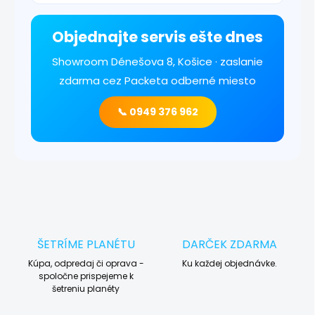
Objednajte servis ešte dnes
Showroom Dénešova 8, Košice · zaslanie
zdarma cez Packeta odberné miesto
📞 0949 376 962
ŠETRÍME PLANÉTU
DARČEK ZDARMA
Kúpa, odpredaj či oprava -
Ku každej objednávke.
spoločne prispejeme k
šetreniu planéty