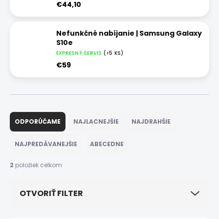
€44,10
Nefunkčné nabíjanie | Samsung Galaxy
S10e
EXPRESNÝ SERVIS
(>5 KS)
€59
R
a
ODPORÚČAME
NAJLACNEJŠIE
NAJDRAHŠIE
d
e
NAJPREDÁVANEJŠIE
ABECEDNE
n
i
2
položiek celkom
e
p
OTVORIŤ FILTER
r
o
d