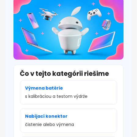
s
u
Čo v tejto kategórii riešime
Výmena batérie
s kalibráciou a testom výdrže
Nabíjací konektor
čistenie alebo výmena