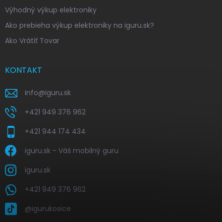
Výhodný výkup elektroniky
Ako prebieha výkup elektroniky na iguru.sk?
Ako Vrátiť Tovar
KONTAKT
info
@
iguru.sk
+421 949 376 962
+421 944 174 434
iguru.sk - Váš mobilný guru
iguru.sk
+421 949 376 962
@igurukosice