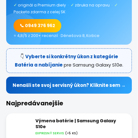
✓
originál a Premium diely ·
✓
záruka na opravu ·
✓
Packeta zdarma z celej SK
📞 0949 376 962
⭐ 4,8/5 z 200+ recenzií · Dénešova 8, Košice
👇
Vyberte si konkrétny úkon z kategórie
Batéria a nabíjanie
pre Samsung Galaxy S10e.
Nenašli ste svoj servisný úkon? Kliknite sem →
Najpredávanejšie
Výmena batérie | Samsung Galaxy
S10e
EXPRESNÝ SERVIS
(>5 KS)