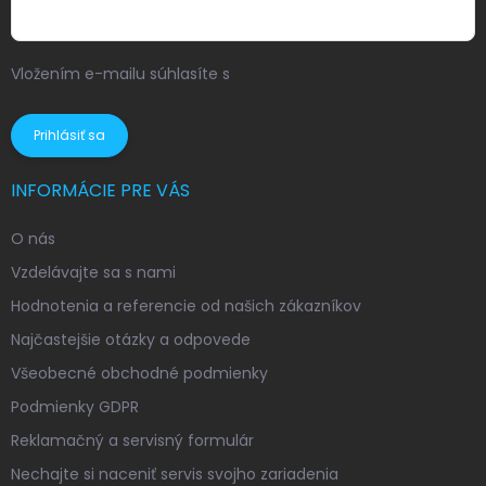
Vložením e-mailu súhlasíte s
podmienkami ochrany
osobných údajov
Prihlásiť sa
INFORMÁCIE PRE VÁS
O nás
Vzdelávajte sa s nami
Hodnotenia a referencie od našich zákazníkov
Najčastejšie otázky a odpovede
Všeobecné obchodné podmienky
Podmienky GDPR
Reklamačný a servisný formulár
Nechajte si naceniť servis svojho zariadenia