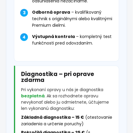
odsúhlasenia nezačíname.
Odborná oprava
– kvalifikovaný
technik s originálnymi alebo kvalitnými
Premium dielmi.
Výstupná kontrola
– kompletný test
funkčnosti pred odovzdaním.
Diagnostika – pri oprave
zdarma
Pri vykonaní opravy u nás je diagnostika
bezplatná
. Ak sa rozhodnete opravu
nevykonať alebo ju odmietnete, účtujeme
len vykonanú diagnostiku:
Základná diagnostika – 15 €
(otestovanie
zariadenia a určenie poruchy)
Pokročilá diagnostika – 25 €
(s