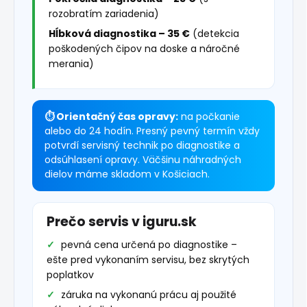
rozobratím zariadenia)
Hĺbková diagnostika – 35 €
(detekcia
poškodených čipov na doske a náročné
merania)
⏱ Orientačný čas opravy:
na počkanie
alebo do 24 hodín. Presný pevný termín vždy
potvrdí servisný technik po diagnostike a
odsúhlasení opravy. Väčšinu náhradných
dielov máme skladom v Košiciach.
Prečo servis v iguru.sk
pevná cena určená po diagnostike –
ešte pred vykonaním servisu, bez skrytých
poplatkov
záruka na vykonanú prácu aj použité