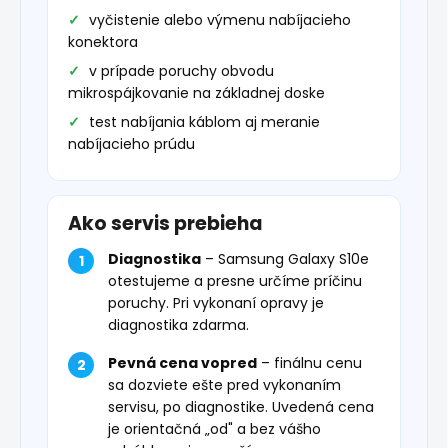
vyčistenie alebo výmenu nabíjacieho
konektora
v prípade poruchy obvodu
mikrospájkovanie na základnej doske
test nabíjania káblom aj meranie
nabíjacieho prúdu
Ako servis prebieha
Diagnostika
– Samsung Galaxy S10e
otestujeme a presne určíme príčinu
poruchy. Pri vykonaní opravy je
diagnostika zdarma.
Pevná cena vopred
– finálnu cenu
sa dozviete ešte pred vykonaním
servisu, po diagnostike. Uvedená cena
je orientačná „od" a bez vášho