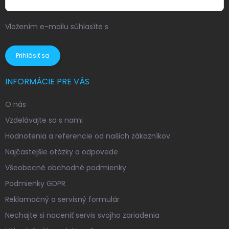
Vložením e-mailu súhlasíte s
podmienkami ochrany
osobných údajov
Prihlásiť sa
INFORMÁCIE PRE VÁS
O nás
Vzdelávajte sa s nami
Hodnotenia a referencie od našich zákazníkov
Najčastejšie otázky a odpovede
Všeobecné obchodné podmienky
Podmienky GDPR
Reklamačný a servisný formulár
Nechajte si naceniť servis svojho zariadenia