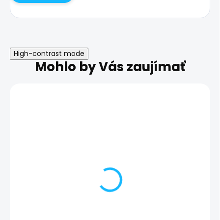
High-contrast mode
Mohlo by Vás zaujímať
Výmena batérie |
Nefunkčné slúc
Samsung Galaxy S10e
Samsung Galax
44,10 €
56,00 €