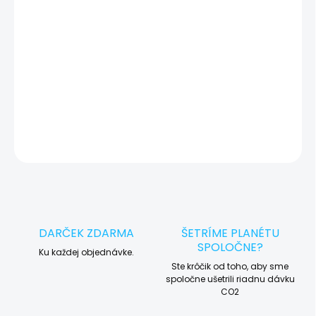
okamžite po diagnostike kontaktujeme s potvrdením.
🛠️ Pre objednávku servisu na diaľku pridajte tento produkt do
košíka a dokončite objednávku. Následne vás obratom
kontaktujeme ohľadom vyzdvihnutia vášho zariadenia.
DETAILNÉ INFORMÁCIE
OPÝTAŤ SA
STRÁŽIŤ
DARČEK ZDARMA
ŠETRÍME PLANÉTU
SPOLOČNE?
Ku každej objednávke.
Ste krôčik od toho, aby sme
spoločne ušetrili riadnu dávku
CO2