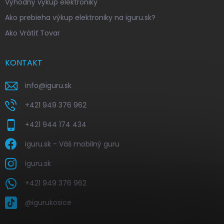
Výhodný výkup elektroniky
Ako prebieha výkup elektroniky na iguru.sk?
Ako Vrátiť Tovar
KONTAKT
info
@
iguru.sk
+421 949 376 962
+421 944 174 434
iguru.sk - Váš mobilný guru
iguru.sk
+421 949 376 962
@igurukosice