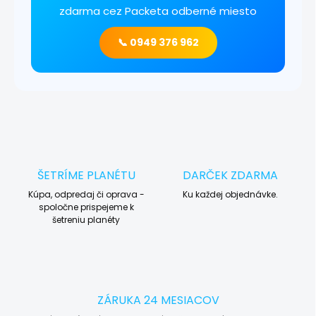
zdarma cez Packeta odberné miesto
📞 0949 376 962
ŠETRÍME PLANÉTU
DARČEK ZDARMA
Kúpa, odpredaj či oprava -
Ku každej objednávke.
spoločne prispejeme k
šetreniu planéty
ZÁRUKA 24 MESIACOV