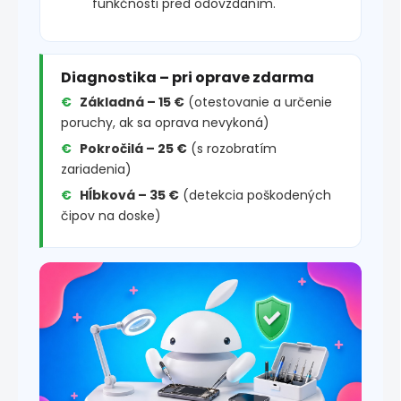
funkčnosti pred odovzdaním.
Diagnostika – pri oprave zdarma
Základná – 15 €
(otestovanie a určenie
poruchy, ak sa oprava nevykoná)
Pokročilá – 25 €
(s rozobratím
zariadenia)
Hĺbková – 35 €
(detekcia poškodených
čipov na doske)