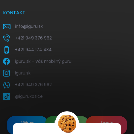
KONTAKT
info
@
iguru.sk
+421 949 376 962
+421 944 174 434
iguru.sk - Váš mobilný guru
iguru.sk
+421 949 376 962
@igurukosice
Výkup
Renovované
Servis
elektroniky
Apple's
elektroniky