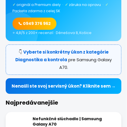
✓
originál a Premium diely ·
✓
záruka na opravu ·
✓
Packeta zdarma z celej SK
📞 0949 376 962
⭐ 4,8/5 z 200+ recenzií · Dénešova 8, Košice
👇
Vyberte si konkrétny úkon z kategórie
Diagnostika a kontrola
pre Samsung Galaxy
A70.
Nenašli ste svoj servisný úkon? Kliknite sem →
Najpredávanejšie
Nefunkčné slúchadlo | Samsung
Galaxy A70