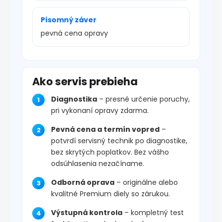
Písomný záver
pevná cena opravy
Ako servis prebieha
Diagnostika
– presné určenie poruchy,
pri vykonaní opravy zdarma.
Pevná cena a termín vopred
–
potvrdí servisný technik po diagnostike,
bez skrytých poplatkov. Bez vášho
odsúhlasenia nezačíname.
Odborná oprava
– originálne alebo
kvalitné Premium diely so zárukou.
Výstupná kontrola
– kompletný test