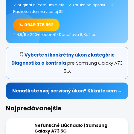
✓
originál a Premium diely ·
✓
záruka na opravu ·
✓
Packeta zdarma z celej SK
📞 0949 376 962
⭐ 4,8/5 z 200+ recenzií · Dénešova 8, Košice
👇
Vyberte si konkrétny úkon z kategórie
Diagnostika a kontrola
pre Samsung Galaxy A73
5G.
Nenašli ste svoj servisný úkon? Kliknite sem →
Najpredávanejšie
Nefunkčné slúchadlo | Samsung
Galaxy A73 5G