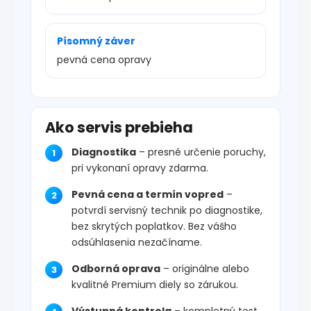
Písomný záver
pevná cena opravy
Ako servis prebieha
Diagnostika
– presné určenie poruchy,
pri vykonaní opravy zdarma.
Pevná cena a termín vopred
–
potvrdí servisný technik po diagnostike,
bez skrytých poplatkov. Bez vášho
odsúhlasenia nezačíname.
Odborná oprava
– originálne alebo
kvalitné Premium diely so zárukou.
Výstupná kontrola
– kompletný test