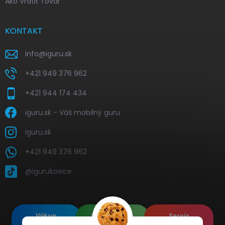
Ako Vrátiť Tovar
KONTAKT
info
@
iguru.sk
+421 949 376 962
+421 944 174 434
iguru.sk - Váš mobilný guru
iguru.sk
+421 949 376 962
@igurukosice
Výkup
Renovované
Servis
elektroniky
Apple's
elektroniky