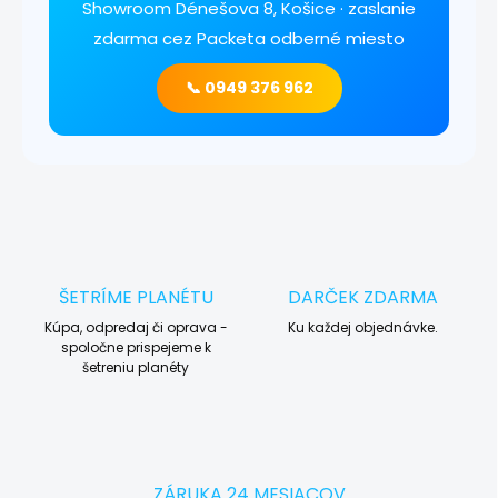
Showroom Dénešova 8, Košice · zaslanie
zdarma cez Packeta odberné miesto
📞 0949 376 962
ŠETRÍME PLANÉTU
DARČEK ZDARMA
Kúpa, odpredaj či oprava -
Ku každej objednávke.
spoločne prispejeme k
šetreniu planéty
ZÁRUKA 24 MESIACOV