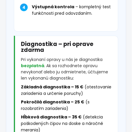
Výstupná kontrola
– kompletný test
funkčnosti pred odovzdaním.
Diagnostika – pri oprave
zdarma
Pri vykonaní opravy u nás je diagnostika
bezplatná
. Ak sa rozhodnete opravu
nevykonať alebo ju odmietnete, účtujeme
len vykonanú diagnostiku:
Základná diagnostika – 15 €
(otestovanie
zariadenia a určenie poruchy)
Pokročilá diagnostika – 25 €
(s
rozobratím zariadenia)
Hĺbková diagnostika – 35 €
(detekcia
poškodených čipov na doske a náročné
merania)