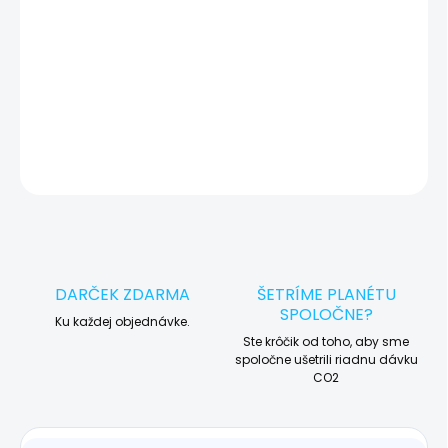
🛠️ Pre objednávku servisu na diaľku pridajte tento produkt do
košíka a dokončite objednávku. Následne vás obratom
kontaktujeme ohľadom vyzdvihnutia vášho zariadenia.
DETAILNÉ INFORMÁCIE
OPÝTAŤ SA
STRÁŽIŤ
DARČEK ZDARMA
ŠETRÍME PLANÉTU
SPOLOČNE?
Ku každej objednávke.
Ste krôčik od toho, aby sme
spoločne ušetrili riadnu dávku
CO2