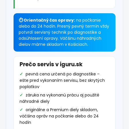
⏱ Orientačný čas opravy:
na počkanie
alebo do 24 hodín. Presný pevný termín vždy
potvrdí servisný technik po diagnostike a
odsúhlasení opravy. Väčšinu náhradných
dielov máme skladom v Košiciach.
Prečo servis v iguru.sk
pevná cena určená po diagnostike –
ešte pred vykonaním servisu, bez skrytých
poplatkov
záruka na vykonanú prácu aj použité
náhradné diely
originálne a Premium diely skladom,
väčšina opráv na počkanie alebo do 24
hodín