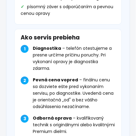
písomný záver s odporúčaním a pevnou
cenou opravy
Ako servis prebieha
Diagnostika
– telefón otestujeme a
presne určíme príčinu poruchy. Pri
vykonaní opravy je diagnostika
zdarma.
Pevná cena vopred
– finálnu cenu
sa dozviete ešte pred vykonaním
servisu, po diagnostike. Uvedená cena
je orientačná „od" a bez vášho
odsúhlasenia nezačíname.
Odborná oprava
– kvalifikovaný
technik s originálnymi alebo kvalitnými
Premium dielmi.