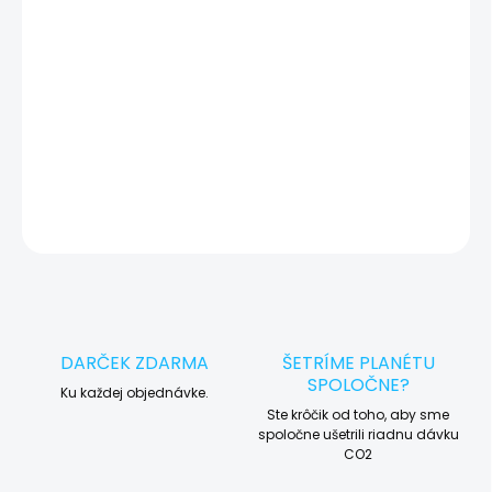
okamžite po diagnostike kontaktujeme s potvrdením.
🛠️ Pre objednávku servisu na diaľku pridajte tento produkt do
košíka a dokončite objednávku. Následne vás obratom
kontaktujeme ohľadom vyzdvihnutia vášho zariadenia.
DETAILNÉ INFORMÁCIE
OPÝTAŤ SA
STRÁŽIŤ
DARČEK ZDARMA
ŠETRÍME PLANÉTU
SPOLOČNE?
Ku každej objednávke.
Ste krôčik od toho, aby sme
spoločne ušetrili riadnu dávku
CO2