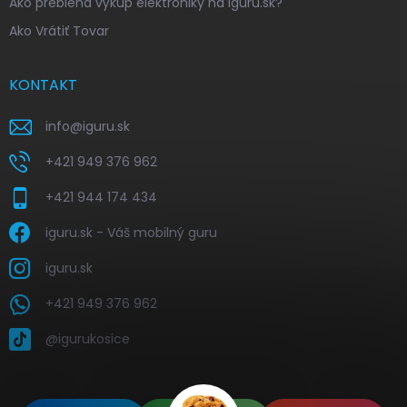
Ako prebieha výkup elektroniky na iguru.sk?
Ako Vrátiť Tovar
KONTAKT
info
@
iguru.sk
+421 949 376 962
+421 944 174 434
iguru.sk - Váš mobilný guru
iguru.sk
+421 949 376 962
@igurukosice