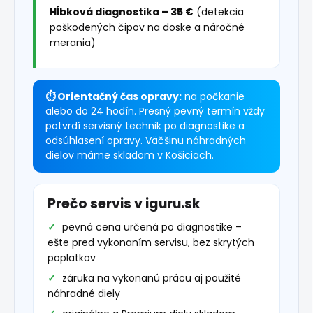
Hĺbková diagnostika – 35 €
(detekcia
poškodených čipov na doske a náročné
merania)
⏱ Orientačný čas opravy:
na počkanie
alebo do 24 hodín. Presný pevný termín vždy
potvrdí servisný technik po diagnostike a
odsúhlasení opravy. Väčšinu náhradných
dielov máme skladom v Košiciach.
Prečo servis v iguru.sk
pevná cena určená po diagnostike –
ešte pred vykonaním servisu, bez skrytých
poplatkov
záruka na vykonanú prácu aj použité
náhradné diely