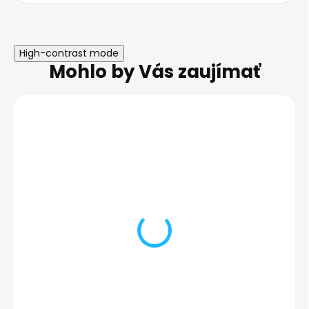
High-contrast mode
Mohlo by Vás zaujímať
Zálohovanie telefónu |
Obliaty telefón 
Samsung Galaxy A35
Samsung Gala
25,00 €
35,00 €