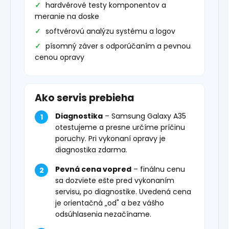
hardvérové testy komponentov a
meranie na doske
softvérovú analýzu systému a logov
písomný záver s odporúčaním a pevnou
cenou opravy
Ako servis prebieha
Diagnostika
– Samsung Galaxy A35
otestujeme a presne určíme príčinu
poruchy. Pri vykonaní opravy je
diagnostika zdarma.
Pevná cena vopred
– finálnu cenu
sa dozviete ešte pred vykonaním
servisu, po diagnostike. Uvedená cena
je orientačná „od" a bez vášho
odsúhlasenia nezačíname.