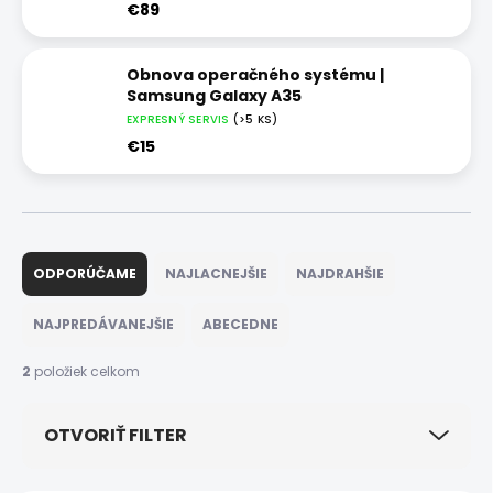
€89
Obnova operačného systému |
Samsung Galaxy A35
EXPRESNÝ SERVIS
(>5 KS)
€15
R
a
ODPORÚČAME
NAJLACNEJŠIE
NAJDRAHŠIE
d
e
NAJPREDÁVANEJŠIE
ABECEDNE
n
i
2
položiek celkom
e
p
OTVORIŤ FILTER
r
o
d