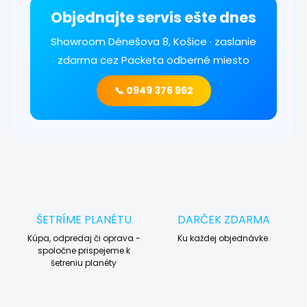
Objednajte servis ešte dnes
Showroom Dénešova 8, Košice · zaslanie
zdarma cez Packeta odberné miesto
📞 0949 376 962
ŠETRÍME PLANÉTU
DARČEK ZDARMA
Kúpa, odpredaj či oprava -
Ku každej objednávke.
spoločne prispejeme k
šetreniu planéty