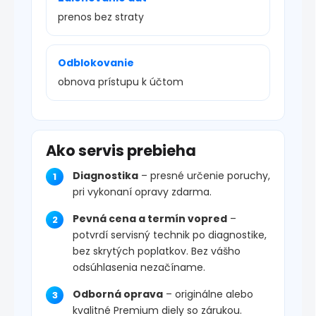
prenos bez straty
Odblokovanie
obnova prístupu k účtom
Ako servis prebieha
Diagnostika
– presné určenie poruchy,
pri vykonaní opravy zdarma.
Pevná cena a termín vopred
–
potvrdí servisný technik po diagnostike,
bez skrytých poplatkov. Bez vášho
odsúhlasenia nezačíname.
Odborná oprava
– originálne alebo
kvalitné Premium diely so zárukou.