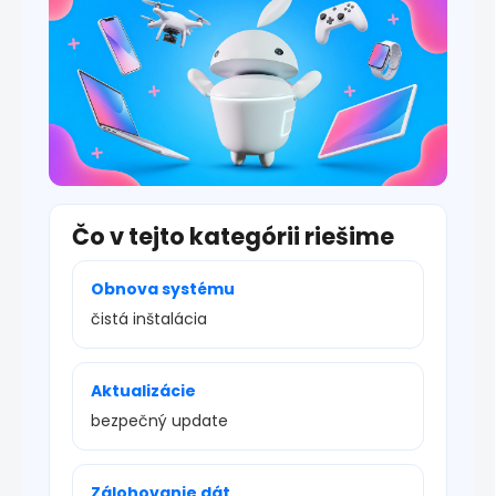
s
u
Čo v tejto kategórii riešime
Obnova systému
čistá inštalácia
Aktualizácie
bezpečný update
Zálohovanie dát