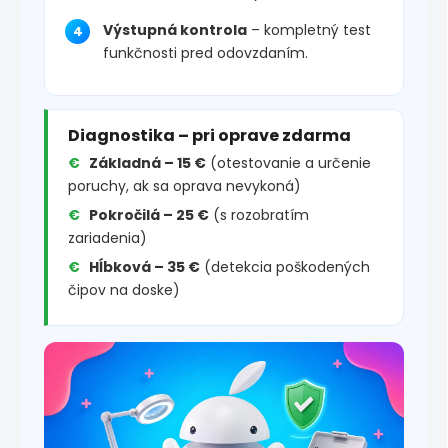
Výstupná kontrola
– kompletný test
funkčnosti pred odovzdaním.
Diagnostika – pri oprave zdarma
Základná – 15 €
(otestovanie a určenie
poruchy, ak sa oprava nevykoná)
Pokročilá – 25 €
(s rozobratím
zariadenia)
Hĺbková – 35 €
(detekcia poškodených
čipov na doske)