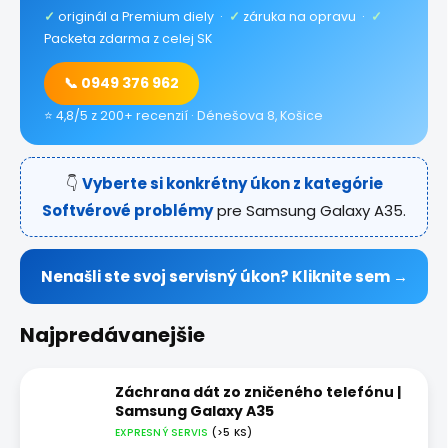
✓
originál a Premium diely ·
✓
záruka na opravu ·
✓
Packeta zdarma z celej SK
📞 0949 376 962
⭐ 4,8/5 z 200+ recenzií · Dénešova 8, Košice
👇
Vyberte si konkrétny úkon z kategórie
Softvérové problémy
pre Samsung Galaxy A35.
Nenašli ste svoj servisný úkon? Kliknite sem →
Najpredávanejšie
Záchrana dát zo zničeného telefónu |
Samsung Galaxy A35
EXPRESNÝ SERVIS
(>5 KS)