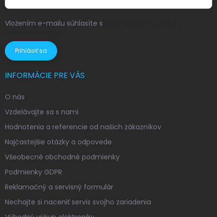
Vložením e-mailu súhlasíte s
podmienkami ochrany
osobných údajov
Prihlásiť sa
INFORMÁCIE PRE VÁS
O nás
Vzdelávajte sa s nami
Hodnotenia a referencie od našich zákazníkov
Najčastejšie otázky a odpovede
Všeobecné obchodné podmienky
Podmienky GDPR
Reklamačný a servisný formulár
Nechajte si naceniť servis svojho zariadenia