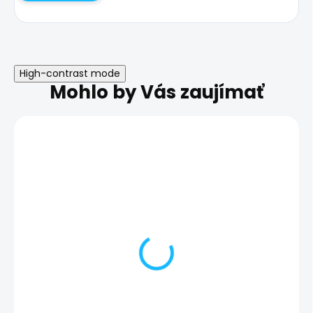
High-contrast mode
Mohlo by Vás zaujímať
Zálohovanie telefónu |
Obliaty telefón 
Samsung Galaxy Note
Samsung Galax
10
10