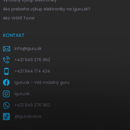
Výhodný výkup elektroniky
Ako prebieha výkup elektroniky na iguru.sk?
Ako Vrátiť Tovar
KONTAKT
info
@
iguru.sk
+421 949 376 962
+421 944 174 434
iguru.sk - Váš mobilný guru
iguru.sk
+421 949 376 962
@igurukosice