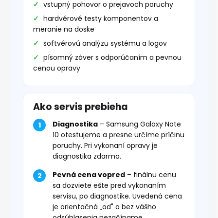
vstupný pohovor o prejavoch poruchy
hardvérové testy komponentov a
meranie na doske
softvérovú analýzu systému a logov
písomný záver s odporúčaním a pevnou
cenou opravy
Ako servis prebieha
Diagnostika
– Samsung Galaxy Note
10 otestujeme a presne určíme príčinu
poruchy. Pri vykonaní opravy je
diagnostika zdarma.
Pevná cena vopred
– finálnu cenu
sa dozviete ešte pred vykonaním
servisu, po diagnostike. Uvedená cena
je orientačná „od" a bez vášho
odsúhlasenia nezačíname.