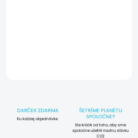
zariadenia, vďaka ktorej môžeme eliminovať iné možné príčiny
vady zariadenia a preto vás vždy pred tým, než vykonáme servis,
okamžite po diagnostike kontaktujeme s potvrdením.
🛠️ Pre objednávku servisu na diaľku pridajte tento produkt do
košíka a dokončite objednávku. Následne vás obratom
kontaktujeme ohľadom vyzdvihnutia vášho zariadenia.
DETAILNÉ INFORMÁCIE
OPÝTAŤ SA
STRÁŽIŤ
DARČEK ZDARMA
ŠETRÍME PLANÉTU
SPOLOČNE?
Ku každej objednávke.
Ste krôčik od toho, aby sme
spoločne ušetrili riadnu dávku
CO2