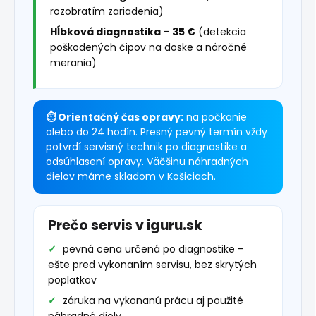
rozobratím zariadenia)
Hĺbková diagnostika – 35 €
(detekcia
poškodených čipov na doske a náročné
merania)
⏱ Orientačný čas opravy:
na počkanie
alebo do 24 hodín. Presný pevný termín vždy
potvrdí servisný technik po diagnostike a
odsúhlasení opravy. Väčšinu náhradných
dielov máme skladom v Košiciach.
Prečo servis v iguru.sk
pevná cena určená po diagnostike –
ešte pred vykonaním servisu, bez skrytých
poplatkov
záruka na vykonanú prácu aj použité