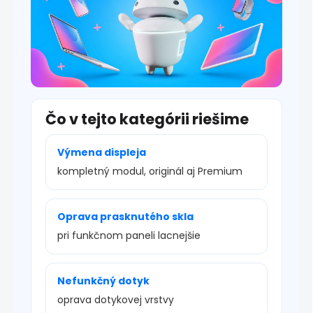
Čo v tejto kategórii riešime
Výmena displeja
kompletný modul, originál aj Premium
Oprava prasknutého skla
pri funkčnom paneli lacnejšie
Nefunkčný dotyk
oprava dotykovej vrstvy