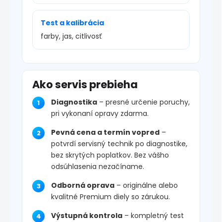
Test a kalibrácia
farby, jas, citlivosť
Ako servis prebieha
Diagnostika
– presné určenie poruchy,
pri vykonaní opravy zdarma.
Pevná cena a termín vopred
–
potvrdí servisný technik po diagnostike,
bez skrytých poplatkov. Bez vášho
odsúhlasenia nezačíname.
Odborná oprava
– originálne alebo
kvalitné Premium diely so zárukou.
Výstupná kontrola
– kompletný test