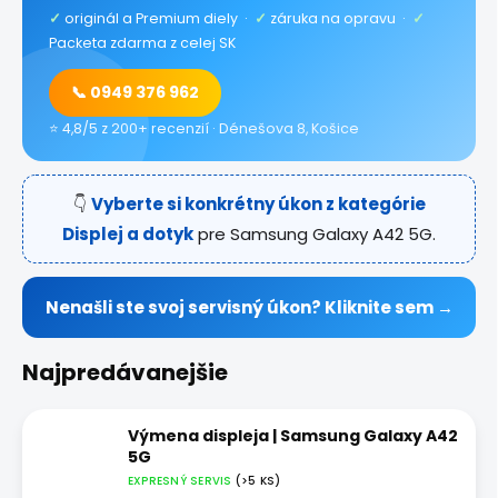
✓
originál a Premium diely ·
✓
záruka na opravu ·
✓
Packeta zdarma z celej SK
📞 0949 376 962
⭐ 4,8/5 z 200+ recenzií · Dénešova 8, Košice
👇
Vyberte si konkrétny úkon z kategórie
Displej a dotyk
pre Samsung Galaxy A42 5G.
Nenašli ste svoj servisný úkon? Kliknite sem →
Najpredávanejšie
Výmena displeja | Samsung Galaxy A42
5G
EXPRESNÝ SERVIS
(>5 KS)