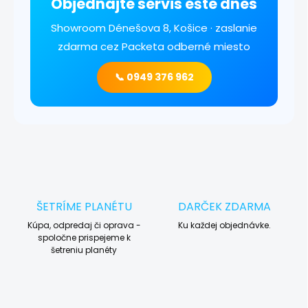
Objednajte servis ešte dnes
Showroom Dénešova 8, Košice · zaslanie
zdarma cez Packeta odberné miesto
📞 0949 376 962
ŠETRÍME PLANÉTU
DARČEK ZDARMA
Kúpa, odpredaj či oprava -
Ku každej objednávke.
spoločne prispejeme k
šetreniu planéty