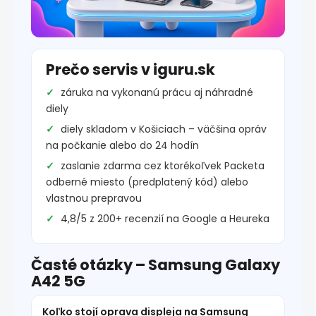
Prečo servis v iguru.sk
záruka na vykonanú prácu aj náhradné
diely
diely skladom v Košiciach – väčšina opráv
na počkanie alebo do 24 hodín
zaslanie zdarma cez ktorékoľvek Packeta
odberné miesto (predplatený kód) alebo
vlastnou prepravou
4,8/5 z 200+ recenzií na Google a Heureka
Časté otázky – Samsung Galaxy
A42 5G
Koľko stojí oprava displeja na Samsung