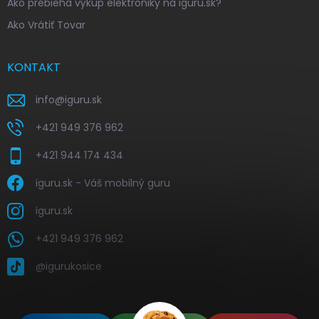
Ako prebieha výkup elektroniky na iguru.sk?
Ako Vrátiť Tovar
KONTAKT
info
@
iguru.sk
+421 949 376 962
+421 944 174 434
iguru.sk - Váš mobilný guru
iguru.sk
+421 949 376 962
@igurukosice