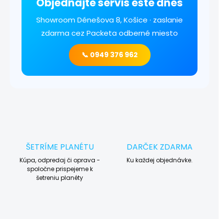
Objednajte servis ešte dnes
Showroom Dénešova 8, Košice · zaslanie
zdarma cez Packeta odberné miesto
📞 0949 376 962
ŠETRÍME PLANÉTU
DARČEK ZDARMA
Kúpa, odpredaj či oprava -
Ku každej objednávke.
spoločne prispejeme k
šetreniu planéty