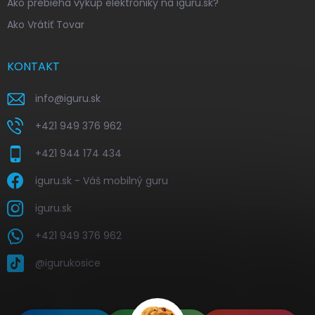
Ako prebieha výkup elektroniky na iguru.sk?
Ako Vrátiť Tovar
KONTAKT
info
@
iguru.sk
+421 949 376 962
+421 944 174 434
iguru.sk - Váš mobilný guru
iguru.sk
+421 949 376 962
@igurukosice