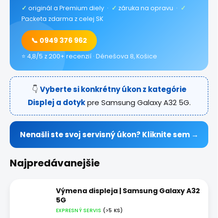
✓
originál a Premium diely ·
✓
záruka na opravu ·
✓
Packeta zdarma z celej SK
📞 0949 376 962
⭐ 4,8/5 z 200+ recenzií · Dénešova 8, Košice
👇
Vyberte si konkrétny úkon z kategórie
Displej a dotyk
pre Samsung Galaxy A32 5G.
Nenašli ste svoj servisný úkon? Kliknite sem →
Najpredávanejšie
Výmena displeja | Samsung Galaxy A32
5G
EXPRESNÝ SERVIS
(>5 KS)