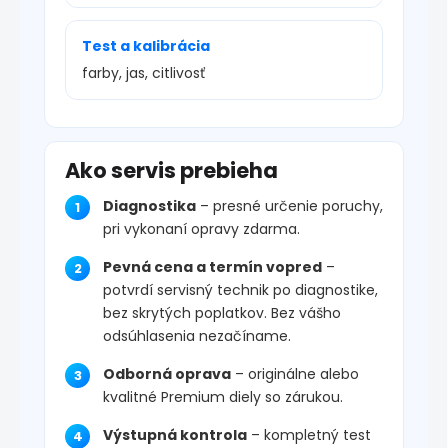
Test a kalibrácia
farby, jas, citlivosť
Ako servis prebieha
Diagnostika
– presné určenie poruchy,
pri vykonaní opravy zdarma.
Pevná cena a termín vopred
–
potvrdí servisný technik po diagnostike,
bez skrytých poplatkov. Bez vášho
odsúhlasenia nezačíname.
Odborná oprava
– originálne alebo
kvalitné Premium diely so zárukou.
Výstupná kontrola
– kompletný test