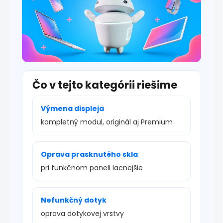
Čo v tejto kategórii riešime
Výmena displeja
kompletný modul, originál aj Premium
Oprava prasknutého skla
pri funkčnom paneli lacnejšie
Nefunkčný dotyk
oprava dotykovej vrstvy