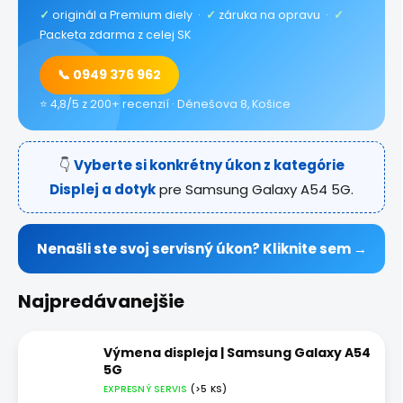
✓
originál a Premium diely ·
✓
záruka na opravu ·
✓
Packeta zdarma z celej SK
📞 0949 376 962
⭐ 4,8/5 z 200+ recenzií · Dénešova 8, Košice
👇
Vyberte si konkrétny úkon z kategórie
Displej a dotyk
pre Samsung Galaxy A54 5G.
Nenašli ste svoj servisný úkon? Kliknite sem →
Najpredávanejšie
Výmena displeja | Samsung Galaxy A54
5G
EXPRESNÝ SERVIS
(>5 KS)