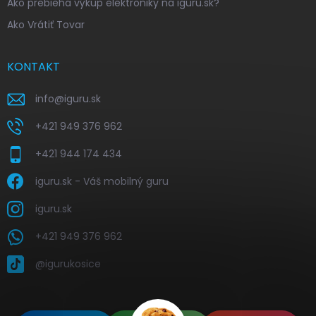
Ako prebieha výkup elektroniky na iguru.sk?
Ako Vrátiť Tovar
KONTAKT
info
@
iguru.sk
+421 949 376 962
+421 944 174 434
iguru.sk - Váš mobilný guru
iguru.sk
+421 949 376 962
@igurukosice