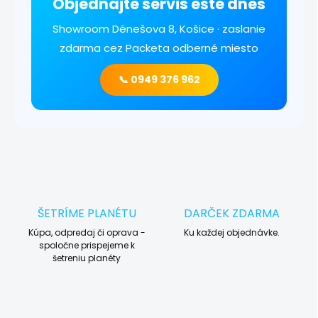
Objednajte servis ešte dnes
Showroom Dénešova 8, Košice · zaslanie
zdarma cez Packeta odberné miesto
📞 0949 376 962
ŠETRÍME PLANÉTU
DARČEK ZDARMA
Kúpa, odpredaj či oprava -
Ku každej objednávke.
spoločne prispejeme k
šetreniu planéty