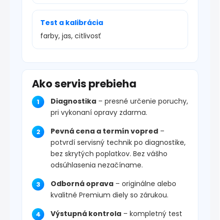
Test a kalibrácia
farby, jas, citlivosť
Ako servis prebieha
Diagnostika
– presné určenie poruchy,
pri vykonaní opravy zdarma.
Pevná cena a termín vopred
–
potvrdí servisný technik po diagnostike,
bez skrytých poplatkov. Bez vášho
odsúhlasenia nezačíname.
Odborná oprava
– originálne alebo
kvalitné Premium diely so zárukou.
Výstupná kontrola
– kompletný test