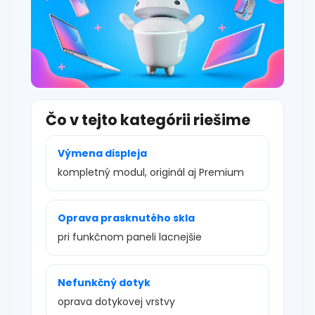
Čo v tejto kategórii riešime
Výmena displeja
kompletný modul, originál aj Premium
Oprava prasknutého skla
pri funkčnom paneli lacnejšie
Nefunkčný dotyk
oprava dotykovej vrstvy