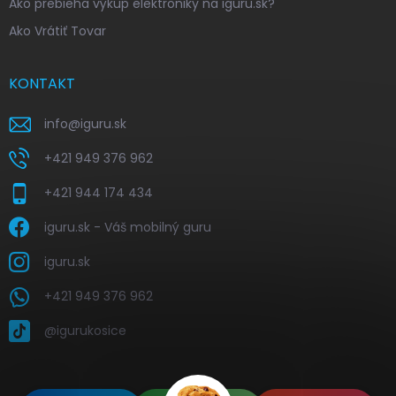
Ako prebieha výkup elektroniky na iguru.sk?
Ako Vrátiť Tovar
KONTAKT
info
@
iguru.sk
+421 949 376 962
+421 944 174 434
iguru.sk - Váš mobilný guru
iguru.sk
+421 949 376 962
@igurukosice