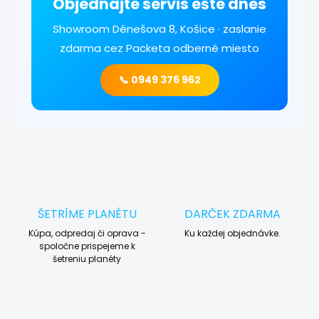
Objednajte servis ešte dnes
Showroom Dénešova 8, Košice · zaslanie
zdarma cez Packeta odberné miesto
📞 0949 376 962
ŠETRÍME PLANÉTU
DARČEK ZDARMA
Kúpa, odpredaj či oprava -
Ku každej objednávke.
spoločne prispejeme k
šetreniu planéty