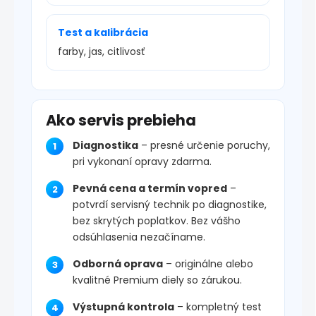
Test a kalibrácia
farby, jas, citlivosť
Ako servis prebieha
Diagnostika
– presné určenie poruchy,
pri vykonaní opravy zdarma.
Pevná cena a termín vopred
–
potvrdí servisný technik po diagnostike,
bez skrytých poplatkov. Bez vášho
odsúhlasenia nezačíname.
Odborná oprava
– originálne alebo
kvalitné Premium diely so zárukou.
Výstupná kontrola
– kompletný test