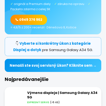
✓
originál a Premium diely ·
✓
záruka na opravu ·
✓
Packeta zdarma z celej SK
📞 0949 376 962
⭐ 4,8/5 z 200+ recenzií · Dénešova 8, Košice
👇
Vyberte si konkrétny úkon z kategórie
Displej a dotyk
pre Samsung Galaxy A34 5G.
Nenašli ste svoj servisný úkon? Kliknite sem →
Najpredávanejšie
Výmena displeja | Samsung Galaxy A34
5G
EXPRESNÝ SERVIS
(>5 KS)