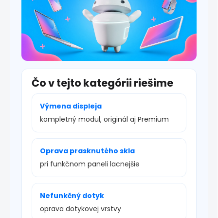
Čo v tejto kategórii riešime
Výmena displeja
kompletný modul, originál aj Premium
Oprava prasknutého skla
pri funkčnom paneli lacnejšie
Nefunkčný dotyk
oprava dotykovej vrstvy