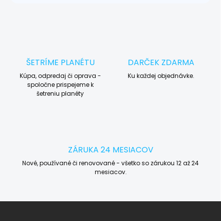
ŠETRÍME PLANÉTU
DARČEK ZDARMA
Kúpa, odpredaj či oprava -
Ku každej objednávke.
spoločne prispejeme k
šetreniu planéty
ZÁRUKA 24 MESIACOV
Nové, používané či renovované - všetko so zárukou 12 až 24
mesiacov.
Z
á