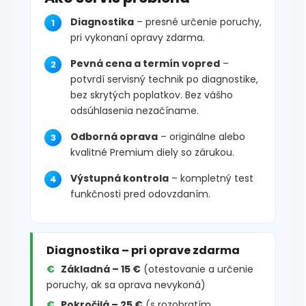
Diagnostika
– presné určenie poruchy,
pri vykonaní opravy zdarma.
Pevná cena a termín vopred
–
potvrdí servisný technik po diagnostike,
bez skrytých poplatkov. Bez vášho
odsúhlasenia nezačíname.
Odborná oprava
– originálne alebo
kvalitné Premium diely so zárukou.
Výstupná kontrola
– kompletný test
funkčnosti pred odovzdaním.
Diagnostika – pri oprave zdarma
Základná – 15 €
(otestovanie a určenie
poruchy, ak sa oprava nevykoná)
Pokročilá – 25 €
(s rozobratím