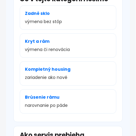
Zadné sklo
výmena bez stôp
Kryt a rám
výmena či renovácia
Kompletný housing
zariadenie ako nové
Brúsenie rámu
narovnanie po páde
Ako servis prebieha