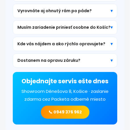
Vyrovnáte aj ohnutý rám po páde?
Musím zariadenie priniesť osobne do Košíc?
Kde vás nájdem a ako rýchlo opravujete?
Dostanem na opravu záruku?
Objednajte servis ešte dnes
Showroom Dénešova 8, Košice · zaslanie
zdarma cez Packeta odberné miesto
📞 0949 376 962