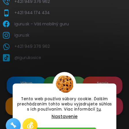
+421 949 376 962
+421 944 174 434
iguru.sk - Váš mobilný guru
iguru.sk
+421 949 376 962
@igurukosice
Výkup
Renovované
Servis
elektroniky
Apple's
elektroniky
Tento web používa súbory cookie. Ďalším
prechádzaním tohto webu vyjadrujete súhlas
Renovované
Doplnkové
Online
Samsung's
Príslušenstvo
Reklamácia
s ich používaním. Viac informácií
tu
.
Nastavenie
🔧
💰