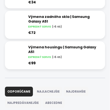
€34
Výmena zadného skla | Samsung
Galaxy A51
EXPRESNÝ SERVIS
(>5 KS)
€72
Výmena housingu | Samsung Galaxy
A51
EXPRESNÝ SERVIS
(>5 KS)
€99
R
a
ODPORÚČAME
NAJLACNEJŠIE
NAJDRAHŠIE
d
e
NAJPREDÁVANEJŠIE
ABECEDNE
n