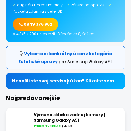
✓
originál a Premium diely ·
✓
záruka na opravu ·
✓
Packeta zdarma z celej SK
📞 0949 376 962
⭐ 4,8/5 z 200+ recenzií · Dénešova 8, Košice
👇
Vyberte si konkrétny úkon z kategórie
Estetické opravy
pre Samsung Galaxy A51.
Nenašli ste svoj servisný úkon? Kliknite sem →
Najpredávanejšie
Výmena sklíčka zadnej kamery |
Samsung Galaxy A51
EXPRESNÝ SERVIS
(>5 KS)