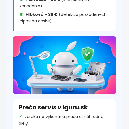
zariadenia)
Hĺbková – 35 €
(detekcia poškodených
čipov na doske)
Prečo servis v iguru.sk
záruka na vykonanú prácu aj náhradné
diely