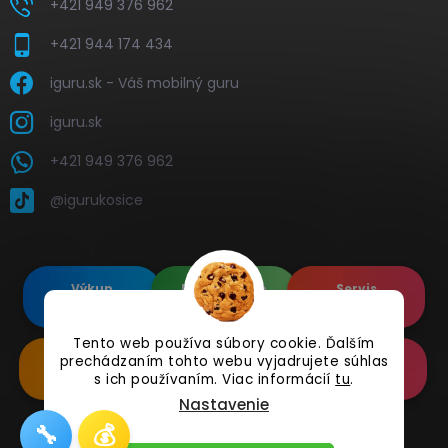
+421 949 376 962
+421 944 174 434
iguru.sk - Váš mobilný guru
iguru.sk
+421 949 376 962
@igurukosice
Výkup
Renovované
Servis
elektroniky
Apple's
elektroniky
Tento web používa súbory cookie. Ďalším
prechádzaním tohto webu vyjadrujete súhlas
Renovované
Doplnkové
Online
Samsung's
Príslušenstvo
Reklamácia
s ich používaním. Viac informácií
tu
.
Nastavenie
🔧
💰