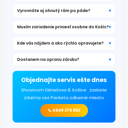
Vyrovnáte aj ohnutý rám po páde?
Musím zariadenie priniesť osobne do Košíc?
Kde vás nájdem a ako rýchlo opravujete?
Dostanem na opravu záruku?
Objednajte servis ešte dnes
Showroom Dénešova 8, Košice · zaslanie
zdarma cez Packeta odberné miesto
📞 0949 376 962