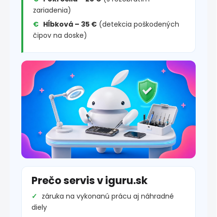
zariadenia)
Hĺbková – 35 €
(detekcia poškodených
čipov na doske)
Prečo servis v iguru.sk
záruka na vykonanú prácu aj náhradné
diely