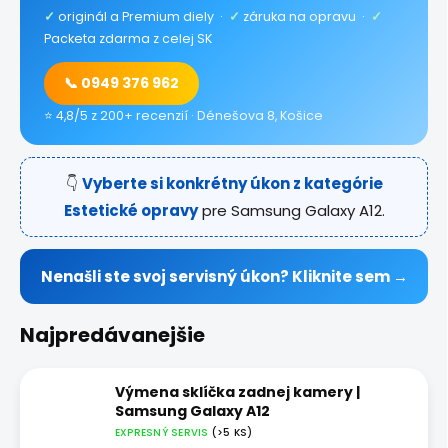
✓
originál a Premium diely ·
✓
záruka na opravu ·
✓
Packeta zdarma z celej SK
📞 0949 376 962
⭐ 4,8/5 z 200+ recenzií · Dénešova 8, Košice
👇
Vyberte si konkrétny úkon z kategórie
Estetické opravy
pre Samsung Galaxy A12.
Nenašli ste svoj servisný úkon? Kliknite sem →
Najpredávanejšie
Výmena sklíčka zadnej kamery |
Samsung Galaxy A12
EXPRESNÝ SERVIS
(>5 KS)