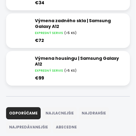
€34
Výmena zadného skla | Samsung
Galaxy A12
EXPRESNÝ SERVIS
(>5 KS)
€72
Výmena housingu | Samsung Galaxy
A12
EXPRESNÝ SERVIS
(>5 KS)
€99
R
a
ODPORÚČAME
NAJLACNEJŠIE
NAJDRAHŠIE
d
e
NAJPREDÁVANEJŠIE
ABECEDNE
n