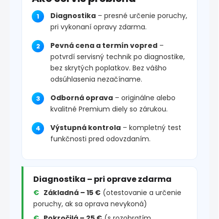
Diagnostika
– presné určenie poruchy,
pri vykonaní opravy zdarma.
Pevná cena a termín vopred
–
potvrdí servisný technik po diagnostike,
bez skrytých poplatkov. Bez vášho
odsúhlasenia nezačíname.
Odborná oprava
– originálne alebo
kvalitné Premium diely so zárukou.
Výstupná kontrola
– kompletný test
funkčnosti pred odovzdaním.
Diagnostika – pri oprave zdarma
Základná – 15 €
(otestovanie a určenie
poruchy, ak sa oprava nevykoná)
Pokročilá – 25 €
(s rozobratím