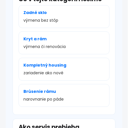
Zadné sklo
výmena bez stôp
Kryt a rám
výmena či renovácia
Kompletný housing
zariadenie ako nové
Brúsenie rámu
narovnanie po páde
Ako servis prebieha