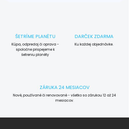
ŠETRÍME PLANÉTU
DARČEK ZDARMA
Kúpa, odpredaj či oprava -
Ku každej objednávke.
spoločne prispejeme k
šetreniu planéty
ZÁRUKA 24 MESIACOV
Nové, používané či renovované - všetko so zárukou 12 až 24
mesiacov.
Z
á