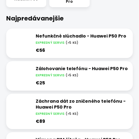
Pro
Najpredávanejšie
Nefunkčné slúchadlo - Huawei P50 Pro
EXPRESNÝ SERVIS
(>5 KS)
€56
Zálohovanie telefónu - Huawei P50 Pro
EXPRESNÝ SERVIS
(>5 KS)
€25
Záchrana dát zo zničeného telefónu -
Huawei P50 Pro
EXPRESNÝ SERVIS
(>5 KS)
€89