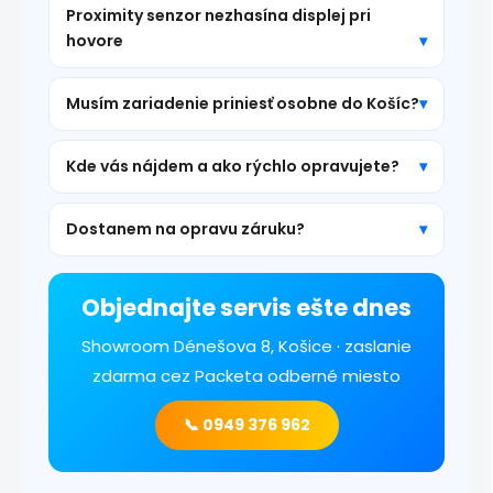
Proximity senzor nezhasína displej pri
hovore
Musím zariadenie priniesť osobne do Košíc?
Kde vás nájdem a ako rýchlo opravujete?
Dostanem na opravu záruku?
Objednajte servis ešte dnes
Showroom Dénešova 8, Košice · zaslanie
zdarma cez Packeta odberné miesto
📞 0949 376 962