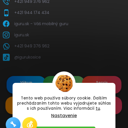
+421 949 376 962
+421 944 174 434
iguru.sk - Váš mobilný guru
iguru.sk
+421 949 376 962
@igurukosice
Výkup
Renovované
Servis
elektroniky
Apple's
elektroniky
Tento web používa súbory cookie. Ďalším
prechádzaním tohto webu vyjadrujete súhlas
Renovované
Doplnkové
Online
Samsung's
Príslušenstvo
Reklamácia
s ich používaním. Viac informácií
tu
.
Nastavenie
🔧
💰