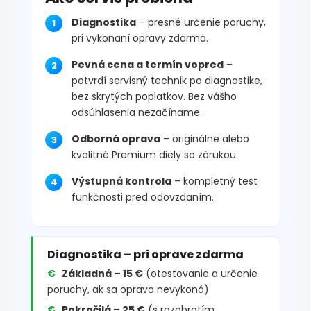
Diagnostika
– presné určenie poruchy,
pri vykonaní opravy zdarma.
Pevná cena a termín vopred
–
potvrdí servisný technik po diagnostike,
bez skrytých poplatkov. Bez vášho
odsúhlasenia nezačíname.
Odborná oprava
– originálne alebo
kvalitné Premium diely so zárukou.
Výstupná kontrola
– kompletný test
funkčnosti pred odovzdaním.
Diagnostika – pri oprave zdarma
Základná – 15 €
(otestovanie a určenie
poruchy, ak sa oprava nevykoná)
Pokročilá – 25 €
(s rozobratím