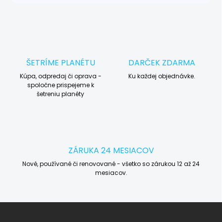
ŠETRÍME PLANÉTU
DARČEK ZDARMA
Kúpa, odpredaj či oprava -
Ku každej objednávke.
spoločne prispejeme k
šetreniu planéty
ZÁRUKA 24 MESIACOV
Nové, používané či renovované - všetko so zárukou 12 až 24
mesiacov.
Z
á