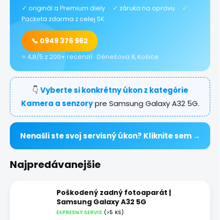
✓
originál a Premium diely ·
✓
záruka na opravu ·
✓
Packeta zdarma z celej SK
📞 0949 376 962
⭐ 4,8/5 z 200+ recenzií · Dénešova 8, Košice
👇
Vyberte si konkrétny úkon z kategórie
Kamera a senzory
pre Samsung Galaxy A32 5G.
Nenašli ste svoj servisný úkon? Kliknite sem →
Najpredávanejšie
Poškodený zadný fotoaparát |
Samsung Galaxy A32 5G
EXPRESNÝ SERVIS
(>5 KS)