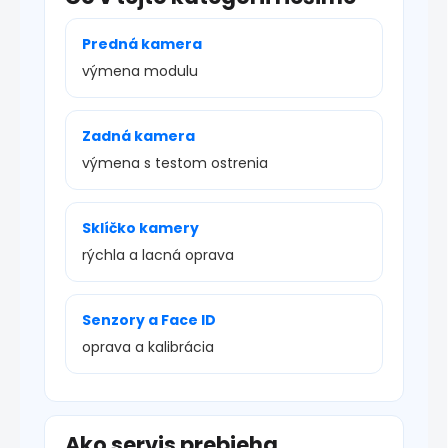
Predná kamera
výmena modulu
Zadná kamera
výmena s testom ostrenia
Sklíčko kamery
rýchla a lacná oprava
Senzory a Face ID
oprava a kalibrácia
Ako servis prebieha