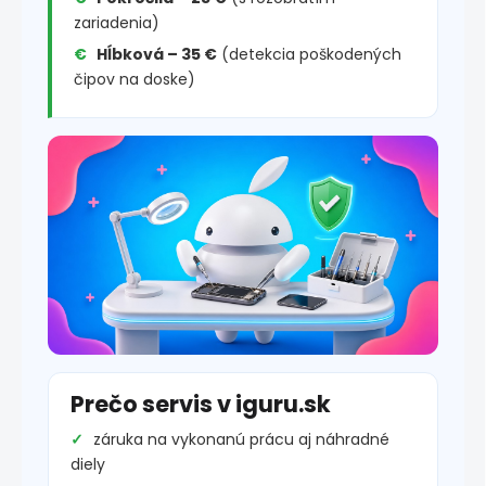
zariadenia)
Hĺbková – 35 €
(detekcia poškodených
čipov na doske)
Prečo servis v iguru.sk
záruka na vykonanú prácu aj náhradné
diely