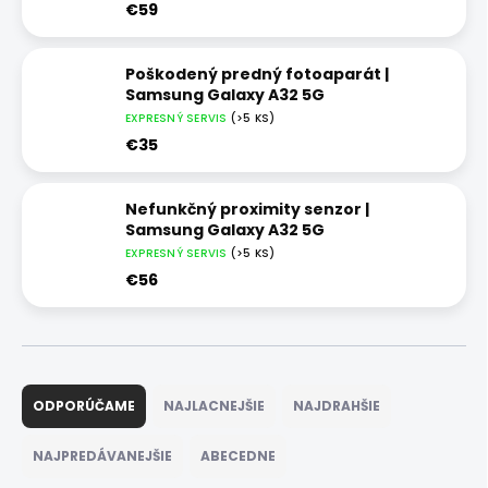
€59
Poškodený predný fotoaparát |
Samsung Galaxy A32 5G
EXPRESNÝ SERVIS
(>5 KS)
€35
Nefunkčný proximity senzor |
Samsung Galaxy A32 5G
EXPRESNÝ SERVIS
(>5 KS)
€56
R
a
ODPORÚČAME
NAJLACNEJŠIE
NAJDRAHŠIE
d
e
NAJPREDÁVANEJŠIE
ABECEDNE
n