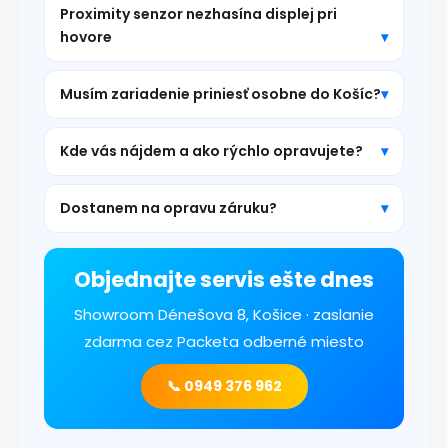
Proximity senzor nezhasína displej pri
hovore
Musím zariadenie priniesť osobne do Košíc?
Kde vás nájdem a ako rýchlo opravujete?
Dostanem na opravu záruku?
Objednajte servis ešte dnes
Showroom Dénešova 8, Košice · zaslanie
zdarma cez Packeta odberné miesto
📞 0949 376 962