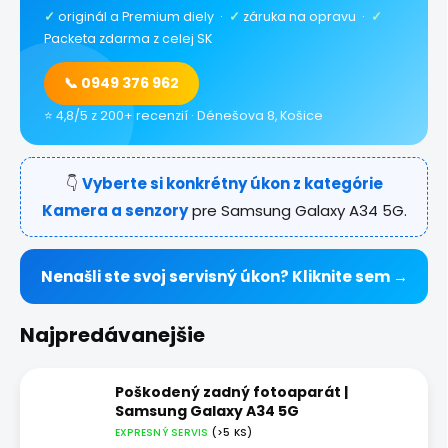
✓
originál a Premium diely ·
✓
záruka na opravu ·
✓
Packeta zdarma z celej SK
📞 0949 376 962
⭐ 4,8/5 z 200+ recenzií · Dénešova 8, Košice
👇
Vyberte si konkrétny úkon z kategórie
Kamera a senzory
pre Samsung Galaxy A34 5G.
Nenašli ste svoj servisný úkon? Kliknite sem →
Najpredávanejšie
Poškodený zadný fotoaparát |
Samsung Galaxy A34 5G
EXPRESNÝ SERVIS
(>5 KS)