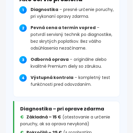
Diagnostika
– presné určenie poruchy,
pri vykonaní opravy zdarma.
Pevná cena a termín vopred
–
potvrdí servisný technik po diagnostike,
bez skrytých poplatkov. Bez vášho
odsúhlasenia nezačíname.
Odborná oprava
– originálne alebo
kvalitné Premium diely so zárukou.
Výstupná kontrola
– kompletný test
funkčnosti pred odovzdaním.
Diagnostika – pri oprave zdarma
Základná – 15 €
(otestovanie a určenie
poruchy, ak sa oprava nevykoná)
Pokročilá – 25 €
(s rozobratím