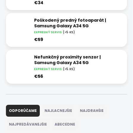
€34
Poškodený predný fotoaparát |
Samsung Galaxy A34 5G
EXPRESNÝ SERVIS
(>5 KS)
€59
Nefunkčný proximity senzor |
Samsung Galaxy A34 5G
EXPRESNÝ SERVIS
(>5 KS)
€56
R
a
ODPORÚČAME
NAJLACNEJŠIE
NAJDRAHŠIE
d
e
NAJPREDÁVANEJŠIE
ABECEDNE
n