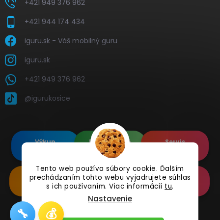
+421 949 376 962
+421 944 174 434
iguru.sk - Váš mobilný guru
iguru.sk
+421 949 376 962
@igurukosice
Výkup
Renovované
Servis
elektroniky
Apple's
elektroniky
Tento web používa súbory cookie. Ďalším
prechádzaním tohto webu vyjadrujete súhlas
Renovované
Doplnkové
Online
Samsung's
Príslušenstvo
Reklamácia
s ich používaním. Viac informácií
tu
.
Nastavenie
🔧
💰