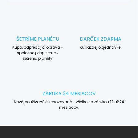
ŠETRÍME PLANÉTU
DARČEK ZDARMA
Kúpa, odpredaj či oprava -
Ku každej objednávke.
spoločne prispejeme k
šetreniu planéty
ZÁRUKA 24 MESIACOV
Nové, používané či renovované - všetko so zárukou 12 až 24
mesiacov.
Z
á