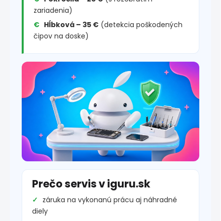
zariadenia)
Hĺbková – 35 €
(detekcia poškodených
čipov na doske)
Prečo servis v iguru.sk
záruka na vykonanú prácu aj náhradné
diely