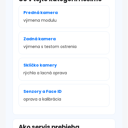
Predná kamera
výmena modulu
Zadná kamera
výmena s testom ostrenia
Sklíčko kamery
rýchla a lacná oprava
Senzory a Face ID
oprava a kalibrácia
Ako servis prebieha