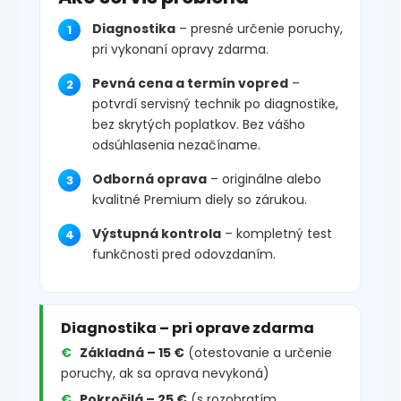
Diagnostika
– presné určenie poruchy,
pri vykonaní opravy zdarma.
Pevná cena a termín vopred
–
potvrdí servisný technik po diagnostike,
bez skrytých poplatkov. Bez vášho
odsúhlasenia nezačíname.
Odborná oprava
– originálne alebo
kvalitné Premium diely so zárukou.
Výstupná kontrola
– kompletný test
funkčnosti pred odovzdaním.
Diagnostika – pri oprave zdarma
Základná – 15 €
(otestovanie a určenie
poruchy, ak sa oprava nevykoná)
Pokročilá – 25 €
(s rozobratím