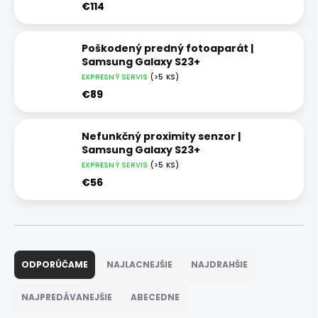
€114
Poškodený predný fotoaparát |
Samsung Galaxy S23+
EXPRESNÝ SERVIS
(>5 KS)
€89
Nefunkčný proximity senzor |
Samsung Galaxy S23+
EXPRESNÝ SERVIS
(>5 KS)
€56
R
a
ODPORÚČAME
NAJLACNEJŠIE
NAJDRAHŠIE
d
e
NAJPREDÁVANEJŠIE
ABECEDNE
n