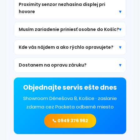
Proximity senzor nezhasína displej pri
hovore
Musím zariadenie priniesť osobne do Košíc?
Kde vás nájdem a ako rýchlo opravujete?
Dostanem na opravu záruku?
Objednajte servis ešte dnes
Showroom Dénešova 8, Košice · zaslanie
zdarma cez Packeta odberné miesto
📞 0949 376 962