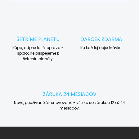
ŠETRÍME PLANÉTU
DARČEK ZDARMA
Kúpa, odpredaj či oprava -
Ku každej objednávke.
spoločne prispejeme k
šetreniu planéty
ZÁRUKA 24 MESIACOV
Nové, používané či renovované - všetko so zárukou 12 až 24
mesiacov.
Z
á