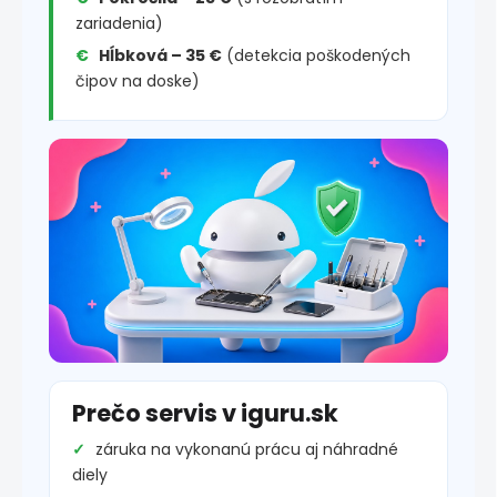
zariadenia)
Hĺbková – 35 €
(detekcia poškodených
čipov na doske)
Prečo servis v iguru.sk
záruka na vykonanú prácu aj náhradné
diely