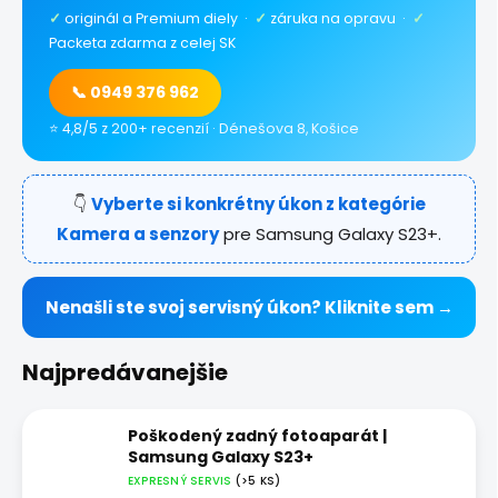
✓
originál a Premium diely ·
✓
záruka na opravu ·
✓
Packeta zdarma z celej SK
📞 0949 376 962
⭐ 4,8/5 z 200+ recenzií · Dénešova 8, Košice
👇
Vyberte si konkrétny úkon z kategórie
Kamera a senzory
pre Samsung Galaxy S23+.
Nenašli ste svoj servisný úkon? Kliknite sem →
Najpredávanejšie
Poškodený zadný fotoaparát |
Samsung Galaxy S23+
EXPRESNÝ SERVIS
(>5 KS)