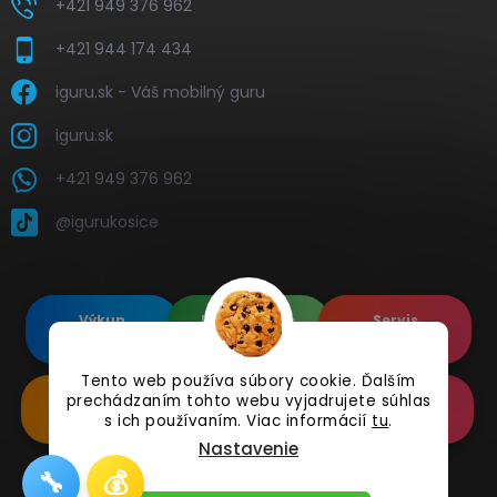
+421 949 376 962
+421 944 174 434
iguru.sk - Váš mobilný guru
iguru.sk
+421 949 376 962
@igurukosice
Výkup
Renovované
Servis
elektroniky
Apple's
elektroniky
Tento web používa súbory cookie. Ďalším
prechádzaním tohto webu vyjadrujete súhlas
Renovované
Doplnkové
Online
Samsung's
Príslušenstvo
Reklamácia
s ich používaním. Viac informácií
tu
.
Nastavenie
🔧
💰