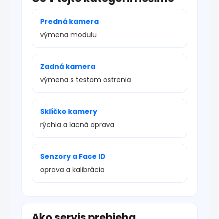
Predná kamera
výmena modulu
Zadná kamera
výmena s testom ostrenia
Sklíčko kamery
rýchla a lacná oprava
Senzory a Face ID
oprava a kalibrácia
Ako servis prebieha