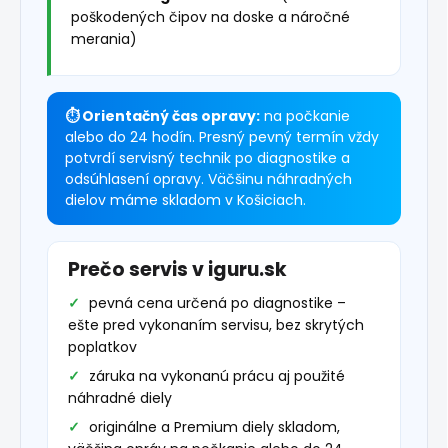
poškodených čipov na doske a náročné
merania)
⏱ Orientačný čas opravy:
na počkanie
alebo do 24 hodín. Presný pevný termín vždy
potvrdí servisný technik po diagnostike a
odsúhlasení opravy. Väčšinu náhradných
dielov máme skladom v Košiciach.
Prečo servis v iguru.sk
pevná cena určená po diagnostike –
ešte pred vykonaním servisu, bez skrytých
poplatkov
záruka na vykonanú prácu aj použité
náhradné diely
originálne a Premium diely skladom,