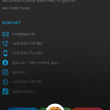
Ako prebieha výkup elektroniky na iguru.sk?
Ako Vrátiť Tovar
KONTAKT
info
@
iguru.sk
+421 949 376 962
+421 944 174 434
iguru.sk - Váš mobilný guru
iguru.sk
+421 949 376 962
@igurukosice