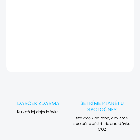
okamžite po diagnostike kontaktujeme s potvrdením.
🛠️ Pre objednávku servisu na diaľku pridajte tento produkt do
košíka a dokončite objednávku. Následne vás obratom
kontaktujeme ohľadom vyzdvihnutia vášho zariadenia.
DETAILNÉ INFORMÁCIE
OPÝTAŤ SA
STRÁŽIŤ
DARČEK ZDARMA
ŠETRÍME PLANÉTU
SPOLOČNE?
Ku každej objednávke.
Ste krôčik od toho, aby sme
spoločne ušetrili riadnu dávku
CO2