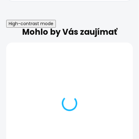
High-contrast mode
Mohlo by Vás zaujímať
Poškodený predný
Nefunkčný pro
fotoaparát | Samsung
senzor | Sams
Galaxy S23+
Galaxy S23+
89,00 €
56,00 €