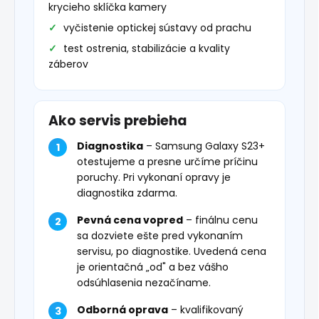
krycieho sklíčka kamery
vyčistenie optickej sústavy od prachu
test ostrenia, stabilizácie a kvality
záberov
Ako servis prebieha
Diagnostika
– Samsung Galaxy S23+
otestujeme a presne určíme príčinu
poruchy. Pri vykonaní opravy je
diagnostika zdarma.
Pevná cena vopred
– finálnu cenu
sa dozviete ešte pred vykonaním
servisu, po diagnostike. Uvedená cena
je orientačná „od" a bez vášho
odsúhlasenia nezačíname.
Odborná oprava
– kvalifikovaný