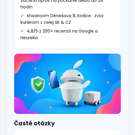
väčšina opráv na počkanie alebo do 24
hodín
showroom Dénešova 8, Košice · zvoz
kuriérom z celej SK & CZ
4,8/5 z 200+ recenzií na Google a
Heureka
Časté otázky