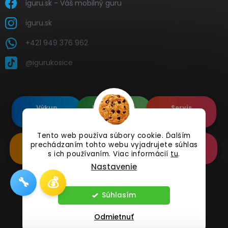
iguru.sk - Váš mobilný guru
iguru.sk
+421 949 376 962
@igurukosice
Výkup
Renovované
Servis
elektroniky
Apple's
elektroniky
Tento web používa súbory cookie. Ďalším
prechádzaním tohto webu vyjadrujete súhlas
Renovované
Doplnkové
Online
Samsung's
Príslušenstvo
Reklamácia
s ich používaním. Viac informácií
tu
.
Nastavenie
🔧
💰
Copyright 2026
iguru.sk
. Všetky práva vyhradené.
Súhlasím
Odmietnuť
Vytvoril Shoptet