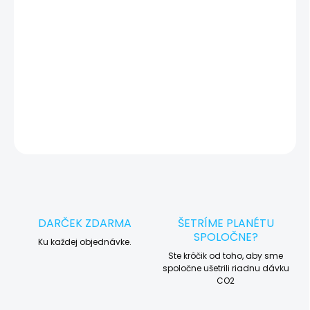
okamžite po diagnostike kontaktujeme s potvrdením.
🛠️ Pre objednávku servisu na diaľku pridajte tento produkt do
košíka a dokončite objednávku. Následne vás obratom
kontaktujeme ohľadom vyzdvihnutia vášho zariadenia.
DETAILNÉ INFORMÁCIE
OPÝTAŤ SA
STRÁŽIŤ
DARČEK ZDARMA
ŠETRÍME PLANÉTU
SPOLOČNE?
Ku každej objednávke.
Ste krôčik od toho, aby sme
spoločne ušetrili riadnu dávku
CO2