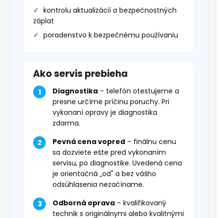
kontrolu aktualizácií a bezpečnostných
záplat
poradenstvo k bezpečnému používaniu
Ako servis prebieha
Diagnostika
– telefón otestujeme a
presne určíme príčinu poruchy. Pri
vykonaní opravy je diagnostika
zdarma.
Pevná cena vopred
– finálnu cenu
sa dozviete ešte pred vykonaním
servisu, po diagnostike. Uvedená cena
je orientačná „od" a bez vášho
odsúhlasenia nezačíname.
Odborná oprava
– kvalifikovaný
technik s originálnymi alebo kvalitnými