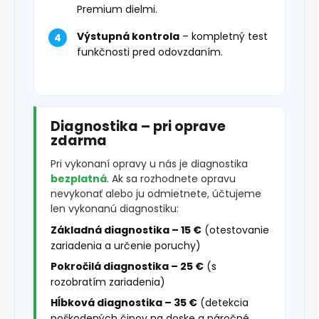
Premium dielmi.
Výstupná kontrola
– kompletný test
funkčnosti pred odovzdaním.
Diagnostika – pri oprave
zdarma
Pri vykonaní opravy u nás je diagnostika
bezplatná
. Ak sa rozhodnete opravu
nevykonať alebo ju odmietnete, účtujeme
len vykonanú diagnostiku:
Základná diagnostika – 15 €
(otestovanie
zariadenia a určenie poruchy)
Pokročilá diagnostika – 25 €
(s
rozobratím zariadenia)
Hĺbková diagnostika – 35 €
(detekcia
poškodených čipov na doske a náročné