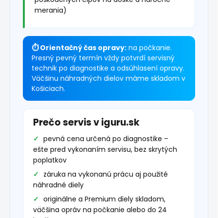
merania)
⏱ Orientačný čas opravy:
na počkanie.
Presný pevný termín vždy potvrdí servisný
technik po diagnostike a odsúhlasení opravy.
Väčšinu náhradných dielov máme skladom v
Košiciach.
Prečo servis v iguru.sk
pevná cena určená po diagnostike –
ešte pred vykonaním servisu, bez skrytých
poplatkov
záruka na vykonanú prácu aj použité
náhradné diely
originálne a Premium diely skladom,
väčšina opráv na počkanie alebo do 24