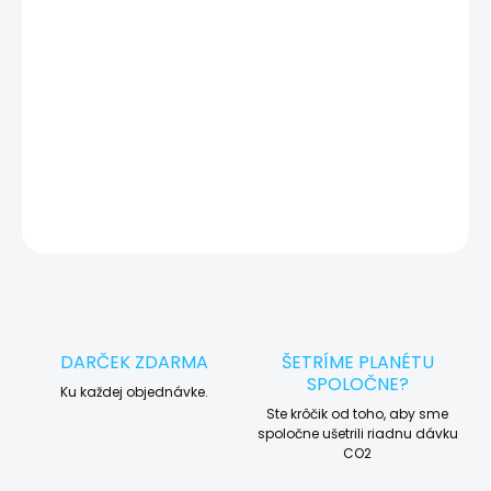
okamžite po diagnostike kontaktujeme s potvrdením.
🛠️ Pre objednávku servisu na diaľku pridajte tento produkt do
košíka a dokončite objednávku. Následne vás obratom
kontaktujeme ohľadom vyzdvihnutia vášho zariadenia.
DETAILNÉ INFORMÁCIE
OPÝTAŤ SA
STRÁŽIŤ
DARČEK ZDARMA
ŠETRÍME PLANÉTU
SPOLOČNE?
Ku každej objednávke.
Ste krôčik od toho, aby sme
spoločne ušetrili riadnu dávku
CO2