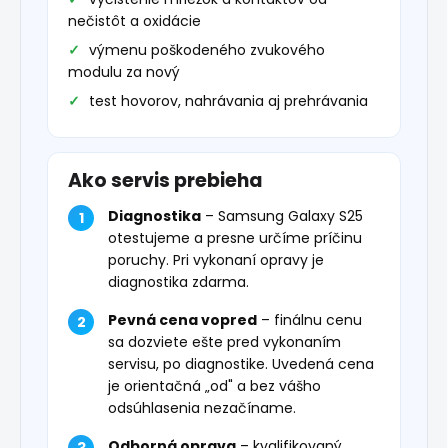
nečistôt a oxidácie
výmenu poškodeného zvukového
modulu za nový
test hovorov, nahrávania aj prehrávania
Ako servis prebieha
Diagnostika
– Samsung Galaxy S25
otestujeme a presne určíme príčinu
poruchy. Pri vykonaní opravy je
diagnostika zdarma.
Pevná cena vopred
– finálnu cenu
sa dozviete ešte pred vykonaním
servisu, po diagnostike. Uvedená cena
je orientačná „od" a bez vášho
odsúhlasenia nezačíname.
Odborná oprava
– kvalifikovaný