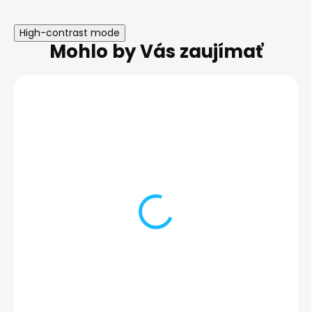
High-contrast mode
Mohlo by Vás zaujímať
Nefunkčný
Nefunkčný mikr
reproduktor | Samsung
Samsung Galax
Galaxy S25
89,00 €
84,00 €