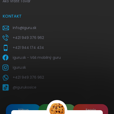
Ako Vrátiť Tovar
KONTAKT
info
@
iguru.sk
+421 949 376 962
+421 944 174 434
iguru.sk - Váš mobilný guru
iguru.sk
+421 949 376 962
@igurukosice
Výkup
Renovované
Servis
elektroniky
Apple's
elektroniky