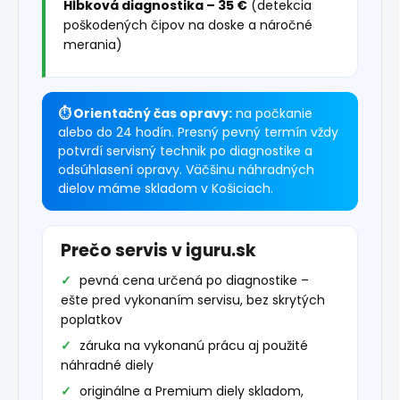
Hĺbková diagnostika – 35 €
(detekcia
poškodených čipov na doske a náročné
merania)
⏱ Orientačný čas opravy:
na počkanie
alebo do 24 hodín. Presný pevný termín vždy
potvrdí servisný technik po diagnostike a
odsúhlasení opravy. Väčšinu náhradných
dielov máme skladom v Košiciach.
Prečo servis v iguru.sk
pevná cena určená po diagnostike –
ešte pred vykonaním servisu, bez skrytých
poplatkov
záruka na vykonanú prácu aj použité
náhradné diely
originálne a Premium diely skladom,