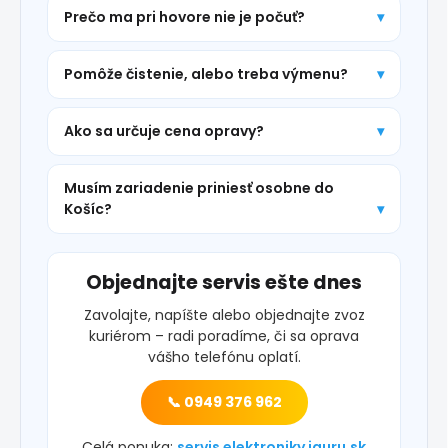
Prečo ma pri hovore nie je počuť?
Pomôže čistenie, alebo treba výmenu?
Ako sa určuje cena opravy?
Musím zariadenie priniesť osobne do
Košíc?
Objednajte servis ešte dnes
Zavolajte, napíšte alebo objednajte zvoz
kuriérom – radi poradíme, či sa oprava
vášho telefónu oplatí.
📞 0949 376 962
Celá ponuka:
servis elektroniky iguru.sk