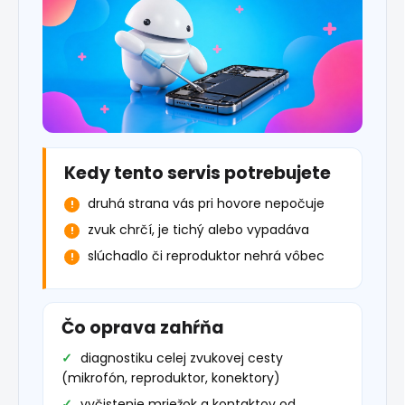
Kedy tento servis potrebujete
druhá strana vás pri hovore nepočuje
zvuk chrčí, je tichý alebo vypadáva
slúchadlo či reproduktor nehrá vôbec
Čo oprava zahŕňa
diagnostiku celej zvukovej cesty
(mikrofón, reproduktor, konektory)
vyčistenie mriežok a kontaktov od