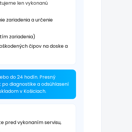
čtujeme len vykonanú
ie zariadenia a určenie
tím zariadenia)
oškodených čipov na doske a
ebo do 24 hodín. Presný
k po diagnostike a odsúhlasení
kladom v Košiciach.
te pred vykonaním servisu,