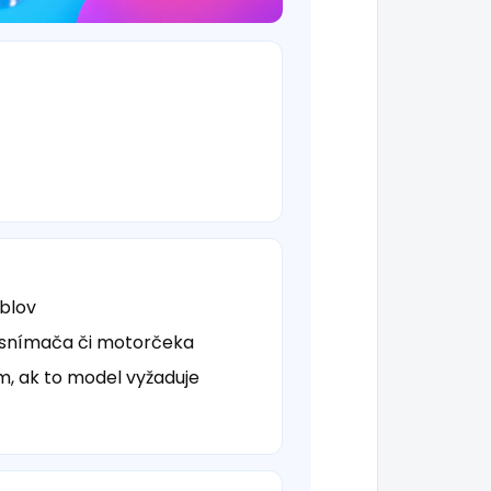
áblov
 snímača či motorčeka
ím, ak to model vyžaduje