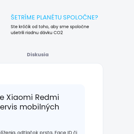
ŠETRÍME PLANÉTU SPOLOČNE?
Ste krôčik od toho, aby sme spoločne
ušetrili riadnu dávku CO2
Diskusia
re Xiaomi Redmi
servis mobilných
enia, odtlačok prsta, Face ID či