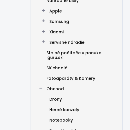
Náhradné diely
Apple
Samsung
Xiaomi
Servisné náradie
Stolné počítače v ponuke
iguru.sk
Slúchadlá
Fotoaparáty & Kamery
Obchod
Drony
Herné konzoly
Notebooky