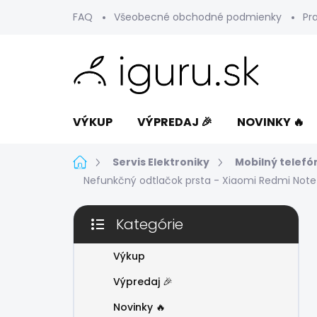
Prejsť
FAQ
Všeobecné obchodné podmienky
Pr
na
obsah
VÝKUP
VÝPREDAJ 🎉
NOVINKY 🔥
Domov
Servis Elektroniky
Mobilný telefó
Nefunkčný odtlačok prsta - Xiaomi Redmi Note 
B
Kategórie
o
Preskočiť
č
kategórie
n
Výkup
ý
Výpredaj 🎉
p
a
Novinky 🔥