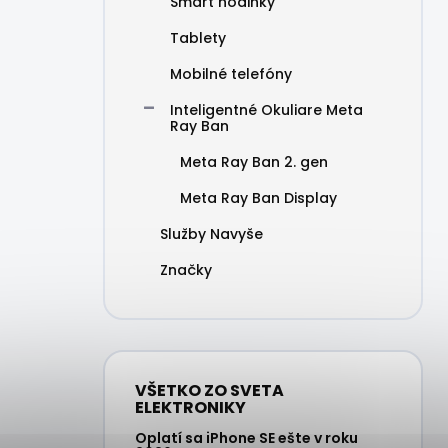
Smart hodinky
Tablety
Mobilné telefóny
Inteligentné Okuliare Meta
Ray Ban
Meta Ray Ban 2. gen
Meta Ray Ban Display
Služby Navyše
Značky
VŠETKO ZO SVETA
ELEKTRONIKY
Oplatí sa iPhone SE ešte v roku