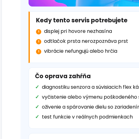
Kedy tento servis potrebujete
displej pri hovore nezhasína
odtlačok prsta nerozpoznáva prst
vibrácie nefungujú alebo hrčia
Čo oprava zahŕňa
diagnostiku senzora a súvisiacich flex k
vyčistenie alebo výmenu poškodeného
oživenie a spárovanie dielu so zariaden
test funkcie v reálnych podmienkach