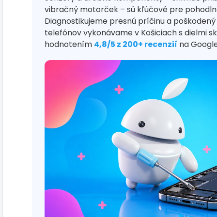
vibračný motorček – sú kľúčové pre pohodlné
Diagnostikujeme presnú príčinu a poškodený
telefónov vykonávame v Košiciach s dielmi s
hodnotením
4,8/5 z 200+ recenzií
na Google