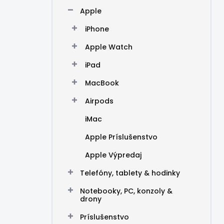
n
Apple
e
l
iPhone
Apple Watch
iPad
MacBook
Airpods
iMac
Apple Príslušenstvo
Apple Výpredaj
Telefóny, tablety & hodinky
Notebooky, PC, konzoly &
drony
Príslušenstvo