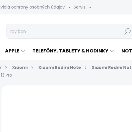
avidlá ochrany osobných údajov
Servis
Vrátenie tovaru
Hľad
APPLE
TELEFÓNY, TABLETY & HODINKY
NOT
n
Xiaomi
Xiaomi Redmi Note
Xiaomi Redmi Note
13 Pro
Neohodnotené
Podrobnosti hodnotenia
€
Jed
EXP
cen
MÔŽ