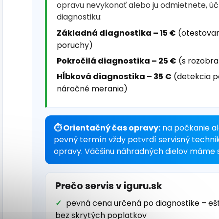
opravu nevykonať alebo ju odmietnete, ú
diagnostiku:
Základná diagnostika – 15 €
(otestovan
poruchy)
Pokročilá diagnostika – 25 €
(s rozobra
Hĺbková diagnostika – 35 €
(detekcia p
náročné merania)
⏱ Orientačný čas opravy:
na počkanie al
pevný termín vždy potvrdí servisný techni
opravy. Väčšinu náhradných dielov máme s
Prečo servis v iguru.sk
pevná cena určená po diagnostike – eš
bez skrytých poplatkov