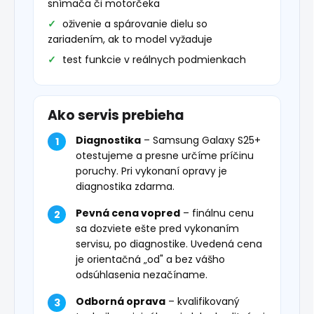
snímača či motorčeka
oživenie a spárovanie dielu so
zariadením, ak to model vyžaduje
test funkcie v reálnych podmienkach
Ako servis prebieha
Diagnostika
– Samsung Galaxy S25+
otestujeme a presne určíme príčinu
poruchy. Pri vykonaní opravy je
diagnostika zdarma.
Pevná cena vopred
– finálnu cenu
sa dozviete ešte pred vykonaním
servisu, po diagnostike. Uvedená cena
je orientačná „od" a bez vášho
odsúhlasenia nezačíname.
Odborná oprava
– kvalifikovaný