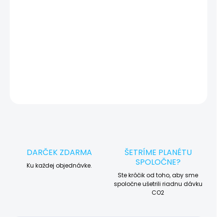
🛠️ Pre objednávku servisu na diaľku pridajte tento produkt do
košíka a dokončite objednávku. Následne vás obratom
kontaktujeme ohľadom vyzdvihnutia vášho zariadenia.
DETAILNÉ INFORMÁCIE
OPÝTAŤ SA
STRÁŽIŤ
DARČEK ZDARMA
ŠETRÍME PLANÉTU
SPOLOČNE?
Ku každej objednávke.
Ste krôčik od toho, aby sme
spoločne ušetrili riadnu dávku
CO2