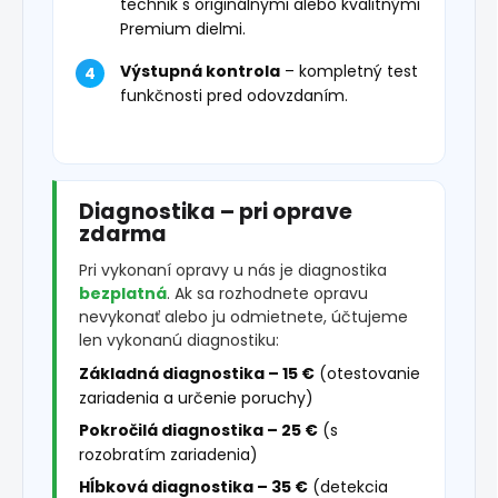
technik s originálnymi alebo kvalitnými
Premium dielmi.
Výstupná kontrola
– kompletný test
funkčnosti pred odovzdaním.
Diagnostika – pri oprave
zdarma
Pri vykonaní opravy u nás je diagnostika
bezplatná
. Ak sa rozhodnete opravu
nevykonať alebo ju odmietnete, účtujeme
len vykonanú diagnostiku:
Základná diagnostika – 15 €
(otestovanie
zariadenia a určenie poruchy)
Pokročilá diagnostika – 25 €
(s
rozobratím zariadenia)
Hĺbková diagnostika – 35 €
(detekcia