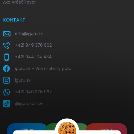
Ako Vrátiť Tovar
KONTAKT
info
@
iguru.sk
+421 949 376 962
+421 944 174 434
iguru.sk - Váš mobilný guru
iguru.sk
+421 949 376 962
@igurukosice
Výkup
Renovované
Servis