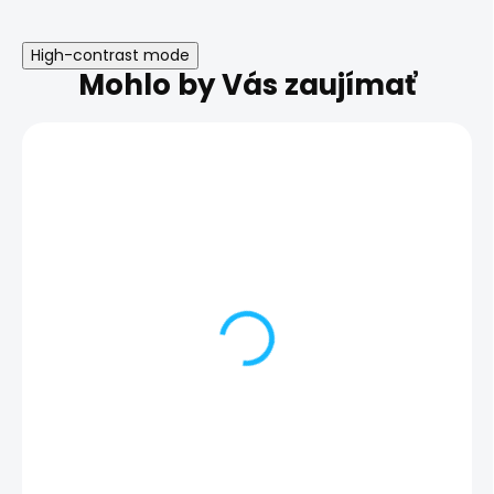
High-contrast mode
Mohlo by Vás zaujímať
Poškodený predný
Poškodený za
fotoaparát | Samsung
fotoaparát | 
Galaxy S25+
Galaxy S25+
104,00 €
144,00 €