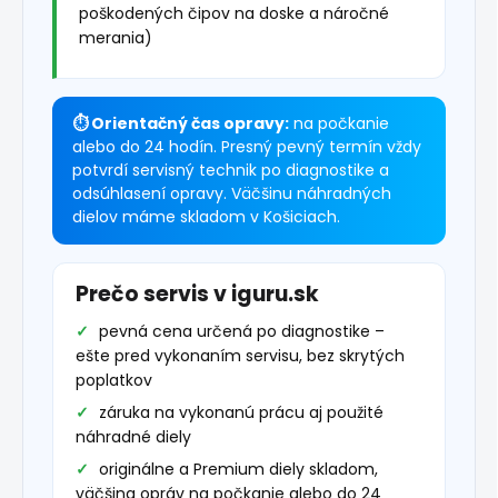
poškodených čipov na doske a náročné
merania)
⏱ Orientačný čas opravy:
na počkanie
alebo do 24 hodín. Presný pevný termín vždy
potvrdí servisný technik po diagnostike a
odsúhlasení opravy. Väčšinu náhradných
dielov máme skladom v Košiciach.
Prečo servis v iguru.sk
pevná cena určená po diagnostike –
ešte pred vykonaním servisu, bez skrytých
poplatkov
záruka na vykonanú prácu aj použité
náhradné diely
originálne a Premium diely skladom,
väčšina opráv na počkanie alebo do 24