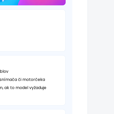
áblov
 snímača či motorčeka
ím, ak to model vyžaduje