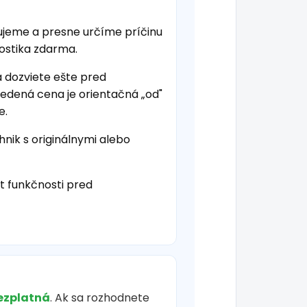
ujeme a presne určíme príčinu
nostika zdarma.
a dozviete ešte pred
vedená cena je orientačná „od"
e.
hnik s originálnymi alebo
t funkčnosti pred
ezplatná
. Ak sa rozhodnete