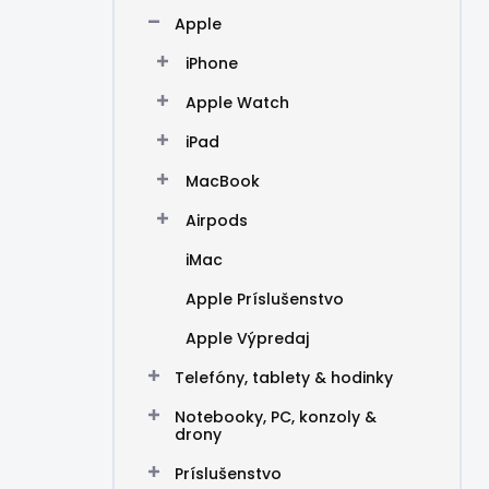
n
Apple
e
l
iPhone
Apple Watch
iPad
MacBook
Airpods
iMac
Apple Príslušenstvo
Apple Výpredaj
Telefóny, tablety & hodinky
Notebooky, PC, konzoly &
drony
Príslušenstvo