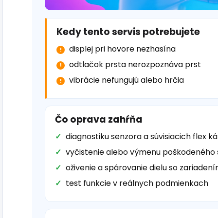
Kedy tento servis potrebujete
displej pri hovore nezhasína
odtlačok prsta nerozpoznáva prst
vibrácie nefungujú alebo hrčia
Čo oprava zahŕňa
diagnostiku senzora a súvisiacich flex k
vyčistenie alebo výmenu poškodeného
oživenie a spárovanie dielu so zariaden
test funkcie v reálnych podmienkach