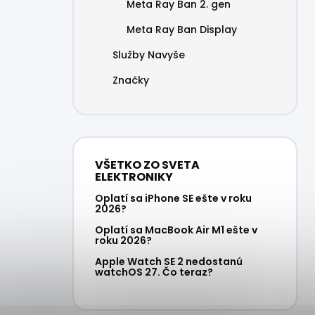
Meta Ray Ban 2. gen
Meta Ray Ban Display
Služby Navyše
Značky
VŠETKO ZO SVETA
ELEKTRONIKY
Oplatí sa iPhone SE ešte v roku
2026?
Oplatí sa MacBook Air M1 ešte v
roku 2026?
Apple Watch SE 2 nedostanú
watchOS 27. Čo teraz?