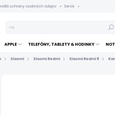
avidlá ochrany osobných údajov
Servis
Vrátenie tovaru
Hľad
APPLE
TELEFÓNY, TABLETY & HODINKY
NOT
n
Xiaomi
Xiaomi Redmi
Xiaomi Redmi 8
Ka
Neohodnotené
Podrobnosti hodnotenia
€
Jed
EXP
cen
MÔŽ