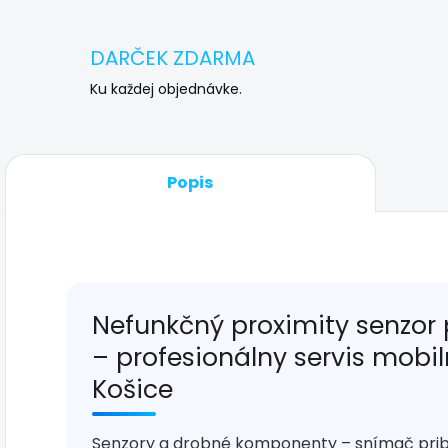
DARČEK ZDARMA
Ku každej objednávke.
Popis
Nefunkčný proximity senzor
– profesionálny servis mobi
Košice
Senzory a drobné komponenty – snímač priblíž