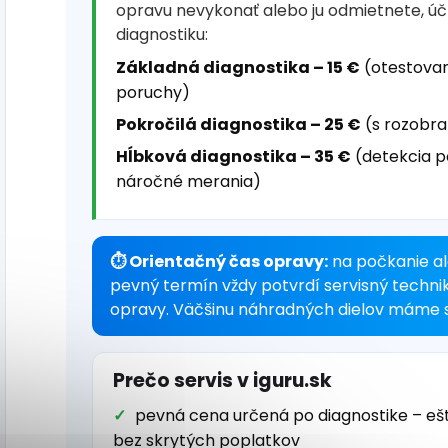
opravu nevykonať alebo ju odmietnete, ú
diagnostiku:
Základná diagnostika – 15 €
(otestovan
poruchy)
Pokročilá diagnostika – 25 €
(s rozobra
Hĺbková diagnostika – 35 €
(detekcia p
náročné merania)
⏱ Orientačný čas opravy:
na počkanie al
pevný termín vždy potvrdí servisný techni
opravy. Väčšinu náhradných dielov máme s
Prečo servis v iguru.sk
pevná cena určená po diagnostike – eš
bez skrytých poplatkov