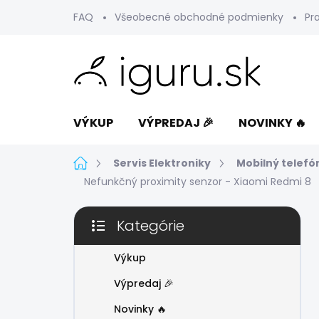
Prejsť
FAQ
Všeobecné obchodné podmienky
Pr
na
obsah
VÝKUP
VÝPREDAJ 🎉
NOVINKY 🔥
Domov
Servis Elektroniky
Mobilný telefó
Nefunkčný proximity senzor - Xiaomi Redmi 8
B
Kategórie
o
Preskočiť
č
kategórie
n
Výkup
ý
Výpredaj 🎉
p
a
Novinky 🔥