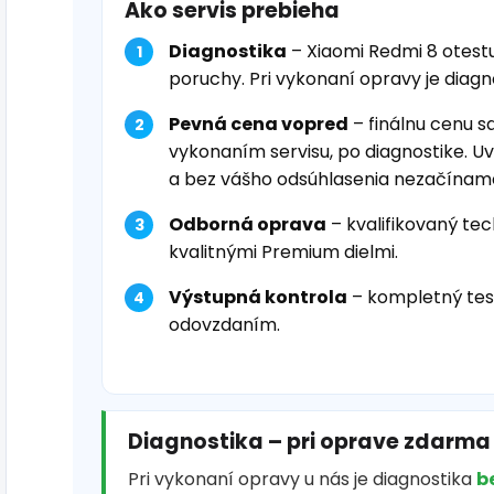
Ako servis prebieha
Diagnostika
– Xiaomi Redmi 8 otest
poruchy. Pri vykonaní opravy je diag
Pevná cena vopred
– finálnu cenu s
vykonaním servisu, po diagnostike. U
a bez vášho odsúhlasenia nezačínam
Odborná oprava
– kvalifikovaný tec
kvalitnými Premium dielmi.
Výstupná kontrola
– kompletný tes
odovzdaním.
Diagnostika – pri oprave zdarma
Pri vykonaní opravy u nás je diagnostika
b