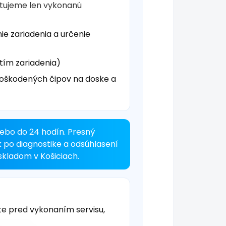
čtujeme len vykonanú
ie zariadenia a určenie
tím zariadenia)
oškodených čipov na doske a
ebo do 24 hodín. Presný
k po diagnostike a odsúhlasení
kladom v Košiciach.
te pred vykonaním servisu,