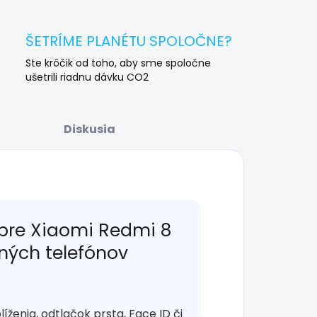
ŠETRÍME PLANÉTU SPOLOČNE?
Ste krôčik od toho, aby sme spoločne
ušetrili riadnu dávku CO2
Diskusia
 pre Xiaomi Redmi 8
lných telefónov
enia, odtlačok prsta, Face ID či