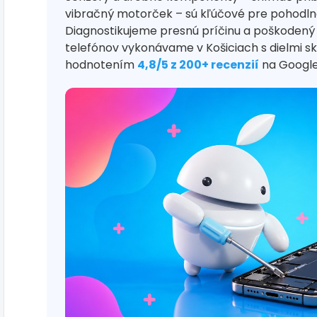
vibračný motorček – sú kľúčové pre pohodlné
Diagnostikujeme presnú príčinu a poškodený
telefónov vykonávame v Košiciach s dielmi s
hodnotením
4,8/5 z 200+ recenzií
na Google