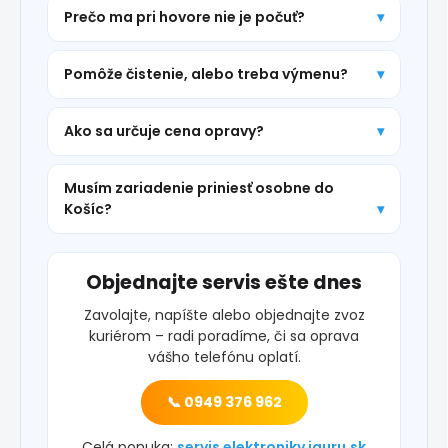
Prečo ma pri hovore nie je počuť?
Pomôže čistenie, alebo treba výmenu?
Ako sa určuje cena opravy?
Musím zariadenie priniesť osobne do
Košíc?
Objednajte servis ešte dnes
Zavolajte, napíšte alebo objednajte zvoz
kuriérom – radi poradíme, či sa oprava
vášho telefónu oplatí.
📞 0949 376 962
Celá ponuka:
servis elektroniky iguru.sk