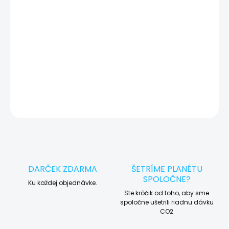
okamžite po diagnostike kontaktujeme s potvrdením.
🛠️ Pre objednávku servisu na diaľku pridajte tento produkt do
košíka a dokončite objednávku. Následne vás obratom
kontaktujeme ohľadom vyzdvihnutia vášho zariadenia.
DETAILNÉ INFORMÁCIE
OPÝTAŤ SA
STRÁŽIŤ
DARČEK ZDARMA
ŠETRÍME PLANÉTU
SPOLOČNE?
Ku každej objednávke.
Ste krôčik od toho, aby sme
spoločne ušetrili riadnu dávku
CO2