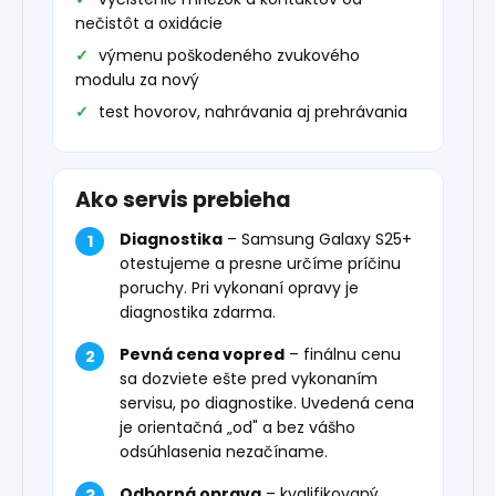
nečistôt a oxidácie
výmenu poškodeného zvukového
modulu za nový
test hovorov, nahrávania aj prehrávania
Ako servis prebieha
Diagnostika
– Samsung Galaxy S25+
otestujeme a presne určíme príčinu
poruchy. Pri vykonaní opravy je
diagnostika zdarma.
Pevná cena vopred
– finálnu cenu
sa dozviete ešte pred vykonaním
servisu, po diagnostike. Uvedená cena
je orientačná „od" a bez vášho
odsúhlasenia nezačíname.
Odborná oprava
– kvalifikovaný