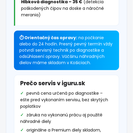
Hĺbková diagnostika – 35 €
(detekcia
poškodených čipov na doske a náročné
merania)
⏱ Orientačný čas opravy:
na počkanie
alebo do 24 hodín. Presný pevný termín vždy
potvrdí servisný technik po diagnostike a
odsúhlasení opravy. Väčšinu náhradných
dielov máme skladom v Košiciach.
Prečo servis v iguru.sk
pevná cena určená po diagnostike –
ešte pred vykonaním servisu, bez skrytých
poplatkov
záruka na vykonanú prácu aj použité
náhradné diely
originálne a Premium diely skladom,