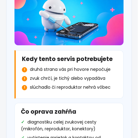
Kedy tento servis potrebujete
druhá strana vás pri hovore nepočuje
zvuk chrčí, je tichý alebo vypadáva
slúchadlo či reproduktor nehrá vôbec
Čo oprava zahŕňa
diagnostiku celej zvukovej cesty
(mikrofón, reproduktor, konektory)
vyčistenie mriežok a kontaktov od