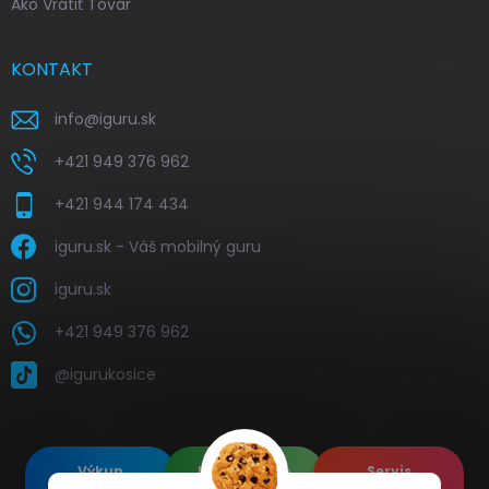
Ako Vrátiť Tovar
KONTAKT
info
@
iguru.sk
+421 949 376 962
+421 944 174 434
iguru.sk - Váš mobilný guru
iguru.sk
+421 949 376 962
@igurukosice
Výkup
Renovované
Servis
elektroniky
Apple's
elektroniky