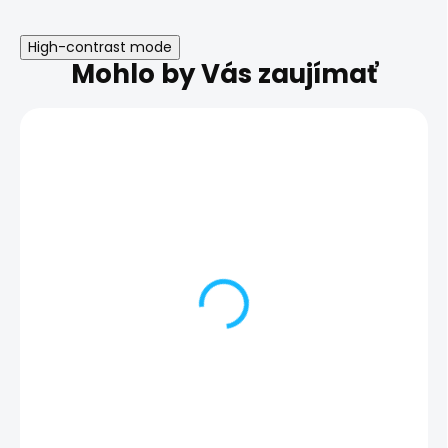
High-contrast mode
Mohlo by Vás zaujímať
Nefunkčný mikrofón |
Nefunkčný
Samsung Galaxy S25+
reproduktor |
Galaxy S25
89,00 €
84,00 €