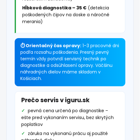
Hĺbková diagnostika – 35 €
(detekcia
poškodených čipov na doske a náročné
merania)
⏱ Orientačný čas opravy:
1–3 pracovné dni
podľa rozsahu poškodenia. Presný pevný
termín vždy potvrdí servisný technik po
diagnostike a odsúhlasení opravy. Väčšinu
náhradných dielov máme skladom v
Košiciach.
Prečo servis v iguru.sk
pevná cena určená po diagnostike –
ešte pred vykonaním servisu, bez skrytých
poplatkov
záruka na vykonanú prácu aj použité