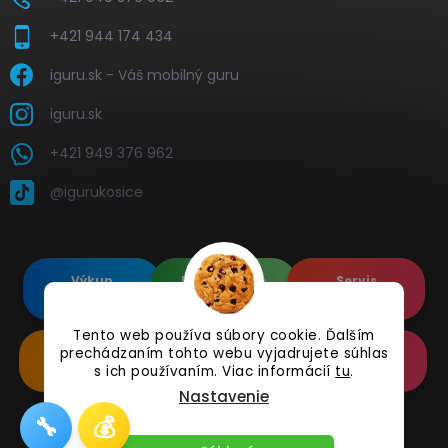
+421 944 174 434
iguru.sk - Váš mobilný guru
iguru.sk
+421 949 376 962
@igurukosice
Výkup
Renovované
Servis
elektroniky
Apple's
elektroniky
Tento web používa súbory cookie. Ďalším
prechádzaním tohto webu vyjadrujete súhlas
Renovované
Doplnkové
Online
Samsung's
Príslušenstvo
Reklamácia
s ich používaním. Viac informácií
tu
.
Nastavenie
🔧
💰
Copyright 2026
iguru.sk
. Všetky práva vyhradené.