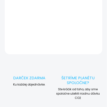
okamžite po diagnostike kontaktujeme s potvrdením.
🛠️ Pre objednávku servisu na diaľku pridajte tento produkt do
košíka a dokončite objednávku. Následne vás obratom
kontaktujeme ohľadom vyzdvihnutia vášho zariadenia.
DETAILNÉ INFORMÁCIE
OPÝTAŤ SA
STRÁŽIŤ
DARČEK ZDARMA
ŠETRÍME PLANÉTU
SPOLOČNE?
Ku každej objednávke.
Ste krôčik od toho, aby sme
spoločne ušetrili riadnu dávku
CO2