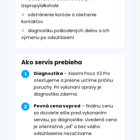
izopropylalkohole
odstránenie korózie a ošetrenie
kontaktov
diagnostiku poškodených dielov a ich
výmenu po odsúhlasení
Ako servis prebieha
Diagnostika
– Xiaomi Poco X3 Pro
otestujeme a presne určíme príčinu
poruchy. Pri vykonaní opravy je
diagnostika zdarma.
Pevná cena vopred
– finálnu cenu
sa dozviete ešte pred vykonaním
servisu, po diagnostike. Uvedená cena
je orientačná „od" a bez vášho
odsúhlasenia nezačíname.