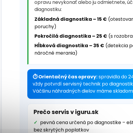
opravu nevykonať alebo ju odmietnete, ú
diagnostiku:
Základná diagnostika – 15 €
(otestovan
poruchy)
Pokročilá diagnostika – 25 €
(s rozobra
Hĺbková diagnostika – 35 €
(detekcia p
náročné merania)
⏱ Orientačný čas opravy:
spravidla do 2
vždy potvrdí servisný technik po diagnosti
Väčšinu náhradných dielov máme skladom 
Prečo servis v iguru.sk
pevná cena určená po diagnostike – eš
bez skrytých poplatkov