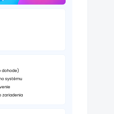
o dohode)
ého systému
venie
o zariadenia