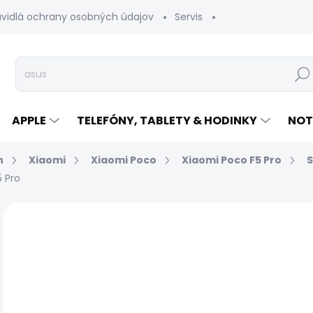
avidlá ochrany osobných údajov
Servis
Vrátenie tovaru
Hľad
APPLE
TELEFÓNY, TABLETY & HODINKY
NOT
n
Xiaomi
Xiaomi Poco
Xiaomi Poco F5 Pro
S
 Pro
Neohodnotené
Podrobnosti hodnotenia
€
Jed
EXP
cen
MÔŽ