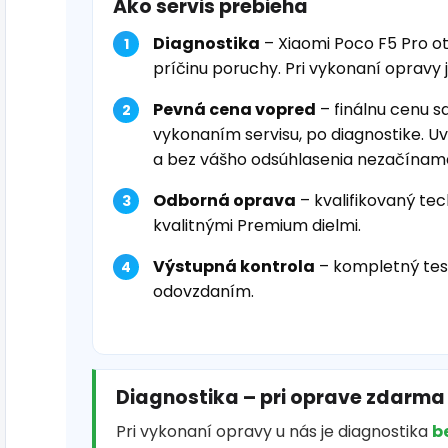
Ako servis prebieha
Diagnostika
– Xiaomi Poco F5 Pro o
príčinu poruchy. Pri vykonaní opravy 
Pevná cena vopred
– finálnu cenu s
vykonaním servisu, po diagnostike. U
a bez vášho odsúhlasenia nezačínam
Odborná oprava
– kvalifikovaný tec
kvalitnými Premium dielmi.
Výstupná kontrola
– kompletný tes
odovzdaním.
Diagnostika – pri oprave zdarma
Pri vykonaní opravy u nás je diagnostika
b