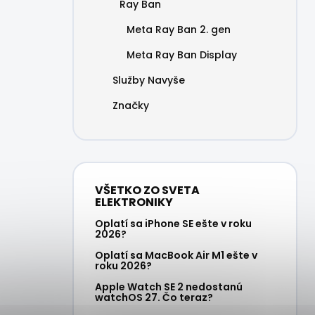
Ray Ban
Meta Ray Ban 2. gen
Meta Ray Ban Display
Služby Navyše
Značky
VŠETKO ZO SVETA
ELEKTRONIKY
Oplatí sa iPhone SE ešte v roku
2026?
Oplatí sa MacBook Air M1 ešte v
roku 2026?
Apple Watch SE 2 nedostanú
watchOS 27. Čo teraz?