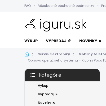
Prejsť
FAQ
Všeobecné obchodné podmienky
Pr
na
obsah
VÝKUP
VÝPREDAJ 🎉
NOVINKY 🔥
Domov
Servis Elektroniky
Mobilný telefó
Obnova operačného systému - Xiaomi Poco F5
B
Kategórie
o
Preskočiť
č
kategórie
n
Výkup
ý
Výpredaj 🎉
p
a
Novinky 🔥