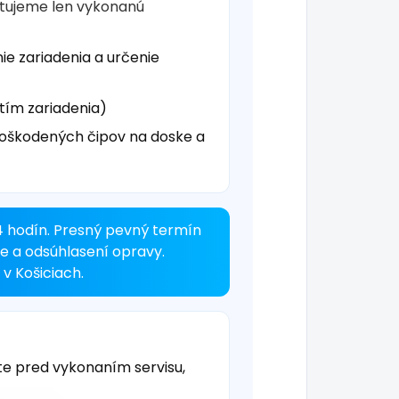
čtujeme len vykonanú
ie zariadenia a určenie
tím zariadenia)
oškodených čipov na doske a
4 hodín. Presný pevný termín
ke a odsúhlasení opravy.
v Košiciach.
te pred vykonaním servisu,