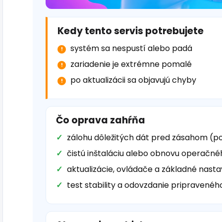
Kedy tento servis potrebujete
systém sa nespustí alebo padá
zariadenie je extrémne pomalé
po aktualizácii sa objavujú chyby
Čo oprava zahŕňa
zálohu dôležitých dát pred zásahom (p
čistú inštaláciu alebo obnovu operačn
aktualizácie, ovládače a základné nasta
test stability a odovzdanie pripravenéh