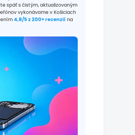
ete späť s čistým, aktualizovaným
lefónov vykonávame v Košiciach
otením
4,8/5 z 200+ recenzií
na