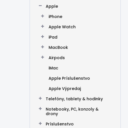
n
Apple
e
l
iPhone
Apple Watch
iPad
MacBook
Airpods
iMac
Apple Príslušenstvo
Apple Výpredaj
Telefóny, tablety & hodinky
Notebooky, PC, konzoly &
drony
Príslušenstvo