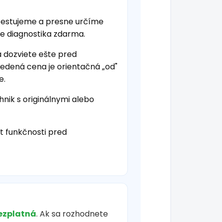
testujeme a presne určíme
je diagnostika zdarma.
a dozviete ešte pred
vedená cena je orientačná „od"
e.
hnik s originálnymi alebo
t funkčnosti pred
ezplatná
. Ak sa rozhodnete