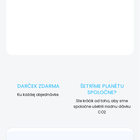
🛠️ Pre objednávku servisu na diaľku pridajte tento produkt do
košíka a dokončite objednávku. Následne vás obratom
kontaktujeme ohľadom vyzdvihnutia vášho zariadenia.
DETAILNÉ INFORMÁCIE
OPÝTAŤ SA
STRÁŽIŤ
DARČEK ZDARMA
ŠETRÍME PLANÉTU
SPOLOČNE?
Ku každej objednávke.
Ste krôčik od toho, aby sme
spoločne ušetrili riadnu dávku
CO2