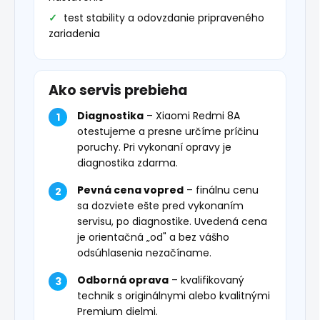
test stability a odovzdanie pripraveného
zariadenia
Ako servis prebieha
Diagnostika
– Xiaomi Redmi 8A
otestujeme a presne určíme príčinu
poruchy. Pri vykonaní opravy je
diagnostika zdarma.
Pevná cena vopred
– finálnu cenu
sa dozviete ešte pred vykonaním
servisu, po diagnostike. Uvedená cena
je orientačná „od" a bez vášho
odsúhlasenia nezačíname.
Odborná oprava
– kvalifikovaný
technik s originálnymi alebo kvalitnými
Premium dielmi.