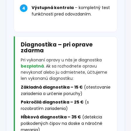
Výstupná kontrola
– kompletný test
funkčnosti pred odovzdaním.
Diagnostika – pri oprave
zdarma
Pri vykonaní opravy u nás je diagnostika
bezplatná
. Ak sa rozhodnete opravu
nevykonať alebo ju odmietnete, účtujeme
len vykonanú diagnostiku:
Základná diagnostika – 15 €
(otestovanie
zariadenia a určenie poruchy)
Pokročilá diagnostika – 25 €
(s
rozobratím zariadenia)
Hĺbková diagnostika – 35 €
(detekcia
poškodených čipov na doske a náročné
merania)