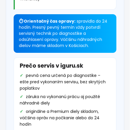
⏱ Orientačný čas opravy:
spravidla do 24
hodín. Presný pevný termín vždy potvrdí
servisný technik po diagnostike a
odsúhlasení opravy. Väčšinu náhradných
dielov máme skladom v Košiciach.
Prečo servis v iguru.sk
pevná cena určená po diagnostike –
ešte pred vykonaním servisu, bez skrytých
poplatkov
záruka na vykonanú prácu aj použité
náhradné diely
originálne a Premium diely skladom,
väčšina opráv na počkanie alebo do 24
hodín