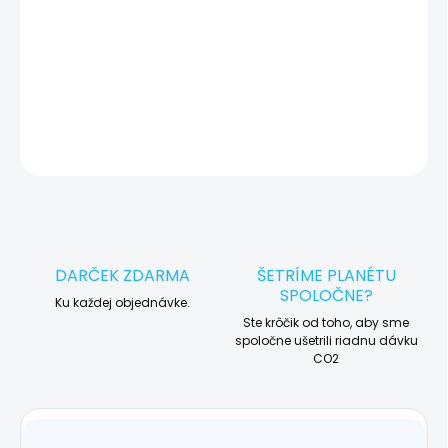
🛠️ Pre objednávku servisu na diaľku pridajte tento produkt do
košíka a dokončite objednávku. Následne vás obratom
kontaktujeme ohľadom vyzdvihnutia vášho zariadenia.
DETAILNÉ INFORMÁCIE
OPÝTAŤ SA
STRÁŽIŤ
DARČEK ZDARMA
ŠETRÍME PLANÉTU
SPOLOČNE?
Ku každej objednávke.
Ste krôčik od toho, aby sme
spoločne ušetrili riadnu dávku
CO2