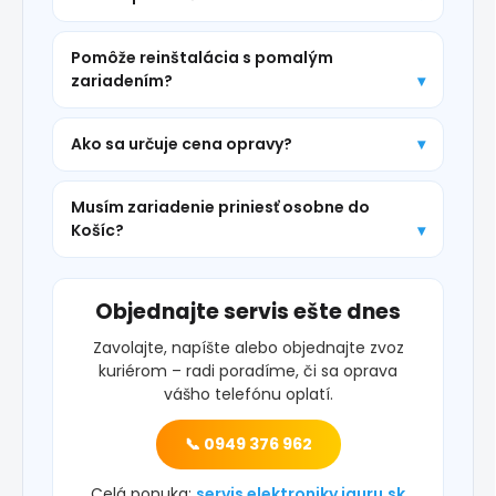
Pomôže reinštalácia s pomalým
zariadením?
Ako sa určuje cena opravy?
Musím zariadenie priniesť osobne do
Košíc?
Objednajte servis ešte dnes
Zavolajte, napíšte alebo objednajte zvoz
kuriérom – radi poradíme, či sa oprava
vášho telefónu oplatí.
📞 0949 376 962
Celá ponuka:
servis elektroniky iguru.sk