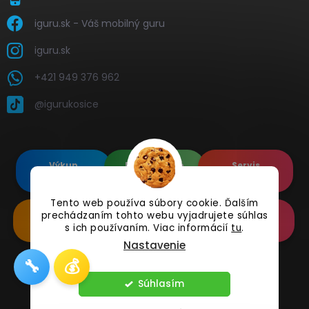
iguru.sk - Váš mobilný guru
iguru.sk
+421 949 376 962
@igurukosice
Výkup
Renovované
Servis
elektroniky
Apple's
elektroniky
Tento web používa súbory cookie. Ďalším
prechádzaním tohto webu vyjadrujete súhlas
Renovované
Doplnkové
Online
Samsung's
Príslušenstvo
Reklamácia
s ich používaním. Viac informácií
tu
.
Nastavenie
🔧
💰
Copyright 2026
iguru.sk
. Všetky práva vyhradené.
Súhlasím