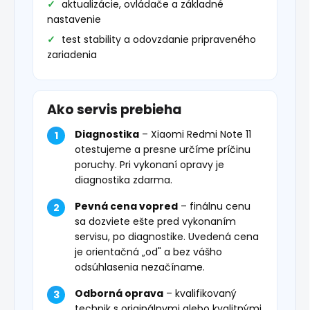
aktualizácie, ovládače a základné
nastavenie
test stability a odovzdanie pripraveného
zariadenia
Ako servis prebieha
Diagnostika
– Xiaomi Redmi Note 11
otestujeme a presne určíme príčinu
poruchy. Pri vykonaní opravy je
diagnostika zdarma.
Pevná cena vopred
– finálnu cenu
sa dozviete ešte pred vykonaním
servisu, po diagnostike. Uvedená cena
je orientačná „od" a bez vášho
odsúhlasenia nezačíname.
Odborná oprava
– kvalifikovaný
technik s originálnymi alebo kvalitnými