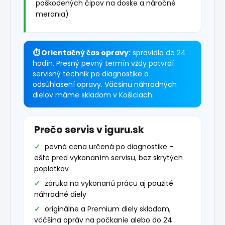
poškodených čipov na doske a náročné
merania)
⏱ Orientačný čas opravy:
spravidla do 24
hodín. Presný pevný termín vždy potvrdí
servisný technik po diagnostike a
odsúhlasení opravy. Väčšinu náhradných
dielov máme skladom v Košiciach.
Prečo servis v iguru.sk
pevná cena určená po diagnostike –
ešte pred vykonaním servisu, bez skrytých
poplatkov
záruka na vykonanú prácu aj použité
náhradné diely
originálne a Premium diely skladom,
väčšina opráv na počkanie alebo do 24