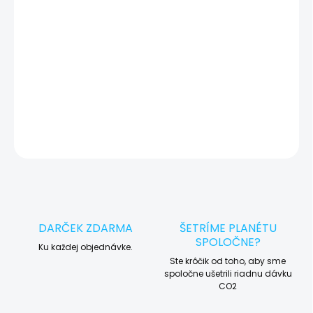
okamžite po diagnostike kontaktujeme s potvrdením.
🛠️ Pre objednávku servisu na diaľku pridajte tento produkt do
košíka a dokončite objednávku. Následne vás obratom
kontaktujeme ohľadom vyzdvihnutia vášho zariadenia.
DETAILNÉ INFORMÁCIE
OPÝTAŤ SA
STRÁŽIŤ
DARČEK ZDARMA
ŠETRÍME PLANÉTU
SPOLOČNE?
Ku každej objednávke.
Ste krôčik od toho, aby sme
spoločne ušetrili riadnu dávku
CO2