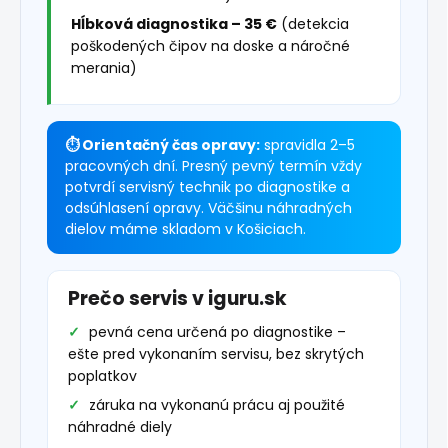
Hĺbková diagnostika – 35 €
(detekcia
poškodených čipov na doske a náročné
merania)
⏱ Orientačný čas opravy:
spravidla 2–5
pracovných dní. Presný pevný termín vždy
potvrdí servisný technik po diagnostike a
odsúhlasení opravy. Väčšinu náhradných
dielov máme skladom v Košiciach.
Prečo servis v iguru.sk
pevná cena určená po diagnostike –
ešte pred vykonaním servisu, bez skrytých
poplatkov
záruka na vykonanú prácu aj použité
náhradné diely