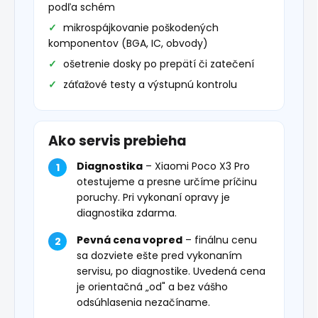
podľa schém
mikrospájkovanie poškodených
komponentov (BGA, IC, obvody)
ošetrenie dosky po prepätí či zatečení
záťažové testy a výstupnú kontrolu
Ako servis prebieha
Diagnostika
– Xiaomi Poco X3 Pro
otestujeme a presne určíme príčinu
poruchy. Pri vykonaní opravy je
diagnostika zdarma.
Pevná cena vopred
– finálnu cenu
sa dozviete ešte pred vykonaním
servisu, po diagnostike. Uvedená cena
je orientačná „od" a bez vášho
odsúhlasenia nezačíname.