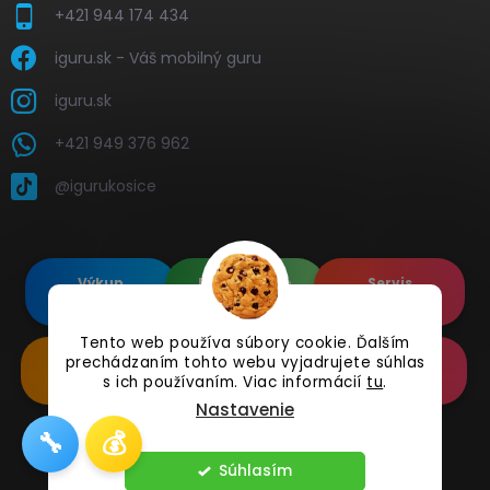
+421 944 174 434
iguru.sk - Váš mobilný guru
iguru.sk
+421 949 376 962
@igurukosice
Výkup
Renovované
Servis
elektroniky
Apple's
elektroniky
Tento web používa súbory cookie. Ďalším
prechádzaním tohto webu vyjadrujete súhlas
Renovované
Doplnkové
Online
Samsung's
Príslušenstvo
Reklamácia
s ich používaním. Viac informácií
tu
.
Nastavenie
🔧
💰
Copyright 2026
iguru.sk
. Všetky práva vyhradené.
Súhlasím