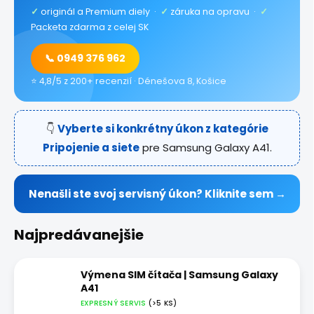
✓
originál a Premium diely ·
✓
záruka na opravu ·
✓
Packeta zdarma z celej SK
📞 0949 376 962
⭐ 4,8/5 z 200+ recenzií · Dénešova 8, Košice
👇
Vyberte si konkrétny úkon z kategórie
Pripojenie a siete
pre Samsung Galaxy A41.
Nenašli ste svoj servisný úkon? Kliknite sem →
Najpredávanejšie
Výmena SIM čítača | Samsung Galaxy
A41
EXPRESNÝ SERVIS
(>5 KS)