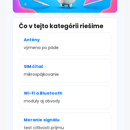
Čo v tejto kategórii riešime
Antény
výmena po páde
SIM čítač
mikrospájkovanie
Wi-Fi a Bluetooth
moduly aj obvody
Meranie signálu
test citlivosti príjmu