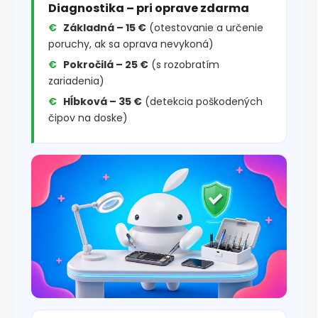
Diagnostika – pri oprave zdarma
Základná – 15 €
(otestovanie a určenie
poruchy, ak sa oprava nevykoná)
Pokročilá – 25 €
(s rozobratím
zariadenia)
Hĺbková – 35 €
(detekcia poškodených
čipov na doske)