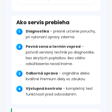
Ako servis prebieha
Diagnostika
– presné určenie poruchy,
pri vykonaní opravy zdarma.
Pevná cena a termín vopred
–
potvrdí servisný technik po diagnostike,
bez skrytých poplatkov. Bez vášho
odsúhlasenia nezačíname.
Odborná oprava
– originálne alebo
kvalitné Premium diely so zárukou.
Výstupná kontrola
– kompletný test
funkčnosti pred odovzdaním.