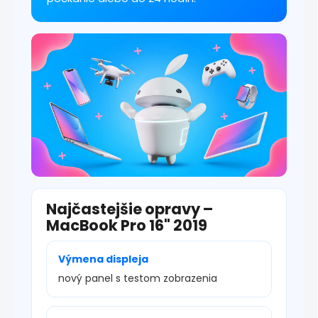
ý
p
i
s
u
Najčastejšie opravy –
MacBook Pro 16" 2019
Výmena displeja
nový panel s testom zobrazenia