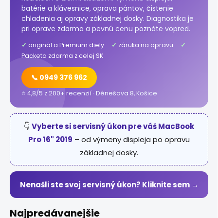
batérie a klávesnice, oprava pántov, čistenie
chladenia aj opravy základnej dosky. Diagnostika je
pri oprave zdarma a pevnú cenu poznáte vopred.
✓
originál a Premium diely ·
✓
záruka na opravu ·
✓
Packeta zdarma z celej SK
📞 0949 376 962
⭐ 4,8/5 z 200+ recenzií · Dénešova 8, Košice
👇
Vyberte si servisný úkon pre váš MacBook
Pro 16" 2019
– od výmeny displeja po opravu
základnej dosky.
Nenašli ste svoj servisný úkon? Kliknite sem →
Najpredávanejšie