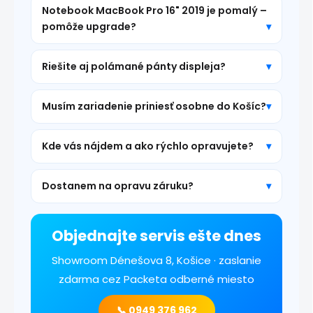
Notebook MacBook Pro 16" 2019 je pomalý –
pomôže upgrade?
Riešite aj polámané pánty displeja?
Musím zariadenie priniesť osobne do Košíc?
Kde vás nájdem a ako rýchlo opravujete?
Dostanem na opravu záruku?
Objednajte servis ešte dnes
Showroom Dénešova 8, Košice · zaslanie
zdarma cez Packeta odberné miesto
📞 0949 376 962