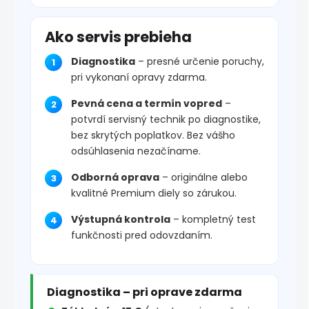
Ako servis prebieha
Diagnostika
– presné určenie poruchy,
pri vykonaní opravy zdarma.
Pevná cena a termín vopred
–
potvrdí servisný technik po diagnostike,
bez skrytých poplatkov. Bez vášho
odsúhlasenia nezačíname.
Odborná oprava
– originálne alebo
kvalitné Premium diely so zárukou.
Výstupná kontrola
– kompletný test
funkčnosti pred odovzdaním.
Diagnostika – pri oprave zdarma