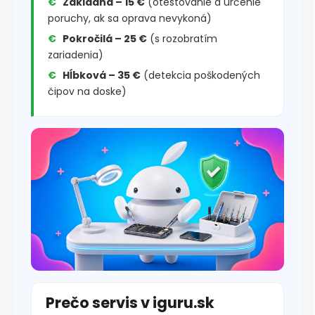
Základná – 15 €
(otestovanie a určenie
poruchy, ak sa oprava nevykoná)
Pokročilá – 25 €
(s rozobratím
zariadenia)
Hĺbková – 35 €
(detekcia poškodených
čipov na doske)
Prečo servis v iguru.sk