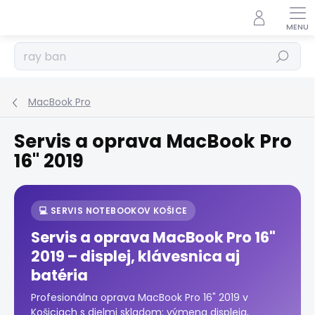
Prejsť
na
obsah
Hľadať
MacBook Pro
Servis a oprava MacBook Pro
16" 2019
💻 SERVIS NOTEBOOKOV KOŠICE
Servis a oprava MacBook Pro 16"
2019 – displej, klávesnica aj
batéria
Profesionálna oprava MacBook Pro 16" 2019 v
Košiciach s dielmi skladom: výmena displeja,